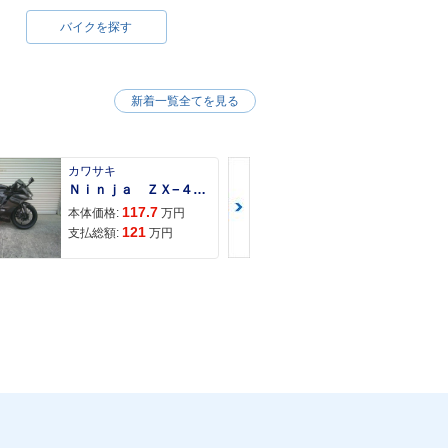
バイクを探す
新着一覧全てを見る
カワサキ
カワサキ
Ｎｉｎｊａ ＺＸ−４Ｒ ＳＥ
Ｚ９００ＲＳ
117.7
150
本体価格:
万円
本体価格:
121
157
支払総額:
万円
支払総額: