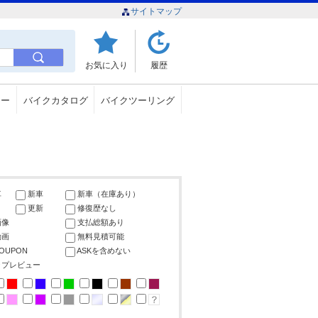
サイトマップ
お気に入り
履歴
ュー
バイクカタログ
バイクツーリング
車
新車
新車（在庫あり）
更新
修復歴なし
画像
支払総額あり
動画
無料見積可能
COUPON
ASKを含めない
ップレビュー