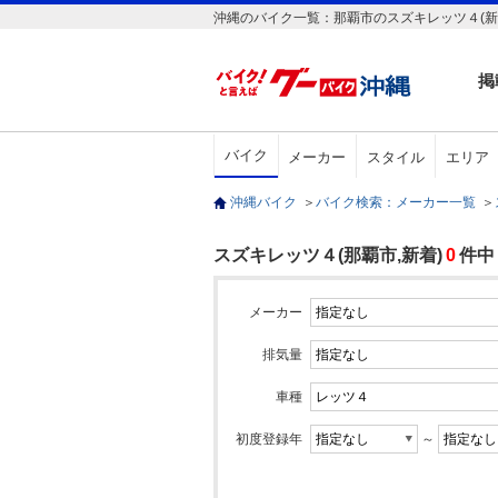
沖縄のバイク一覧：那覇市のスズキレッツ４(新
掲
バイク
メーカー
スタイル
エリア
沖縄バイク
＞
バイク検索：メーカー一覧
＞
スズキレッツ４(那覇市,新着)
0
件中
メーカー
排気量
車種
初度登録年
～