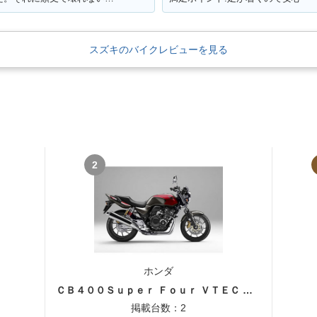
スズキのバイクレビューを見る
2
ホンダ
ＣＢ４００Ｓｕｐｅｒ Ｆｏｕｒ ＶＴＥＣ ＳＰＥＣ３
掲載台数：2