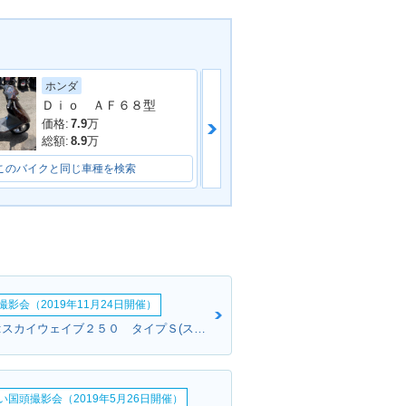
スズキ
ホンダ
t's 4G
2009年 Let's 4・マイナ
Ｄｉｏ ＡＦ６８型
ーチェンジ
価格:
8
万
価格:
7.9
万
総額:
8.5
万
総額:
8.9
万
このバイクと同じ車種を検索
このバイクと同じ車種を検索
et's 4・特別・
2008年 Let's 4G・マイ
ナーチェンジ
影会（2019年11月24日開催）
さとさんさん:スカイウェイブ２５０ タイプＳ(スズキ)
い国頭撮影会（2019年5月26日開催）