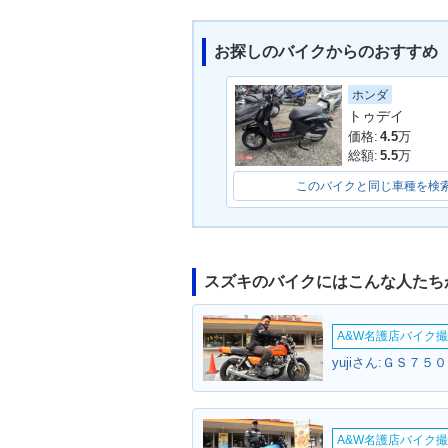
お探しのバイクからのおすすめ
ホンダ
2011年 Let's 
2011年 Let's 4・マイナ
トゥデイ
ーチェンジ
価格:
4.5
万
総額:
5.5
万
このバイクと同じ車種を検
スズキのバイクにはこんな人たち
2009年 Let's 4G
2008年 Let's
A&W名護店バイク撮影
yujiさん:ＧＳ７５
A&W名護店バイク撮影