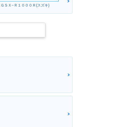
et's 4G・マイ
2006年 Let's 4・マイナ
:ＧＳＸ−Ｒ１０００Ｒ(スズキ)
ンジ
ーチェンジ
t's 4
！