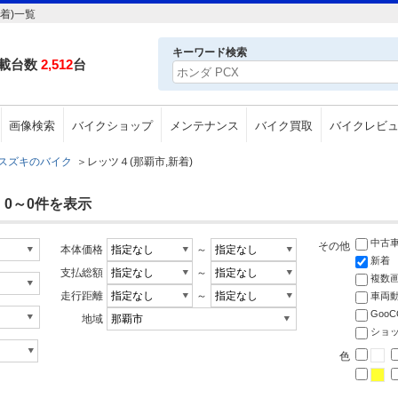
着)一覧
キーワード検索
載台数
2,512
台
画像検索
バイクショップ
メンテナンス
バイク買取
バイクレビ
スズキのバイク
＞
レッツ４(那覇市,新着)
 0～0件を表示
中古
その他
本体価格
～
新着
支払総額
～
複数
走行距離
～
車両
Goo
地域
ショ
色