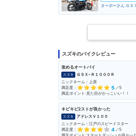
2007年 Let's 4・マイナ
2007年 Let's
ターボーさん:ＧＳ７
ーチェンジ
ナーチェンジ
スズキのバイクレビュー
2005年 Let's 4
2005年 Let's 4G・追加
攻めるオートバイ
ＧＳＸ−Ｒ１０００Ｒ
スズキ
ニックネーム：上原
5
満足度：
／5
満足ポイント:見た目がかっこいい！！
キビキビ2ストが良かった
アドレスＶ１００
スズキ
ニックネーム：江戸のスピードスター
4
満足度：
／5