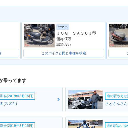
ヤマハ
4G
2010年 Let's 4
2010年 Le
2011年 Let's 4・マイナ
ＪＯＧ ＳＡ３６Ｊ型
ーチェンジ
価格:
7
万
総額:
8
万
索
このバイクと同じ車種を検索
が乗ってます
2008年 Let's 4
2008年 Let's 4
 4・追加
2008年 L
限定仕様
会(2019年3月16日)
南の駅やえせ撮
０Ｅ(スズキ)
会(2019年3月16日)
道の駅ゆいゆ