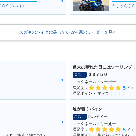
2007年 Let's 4
 4G・マイ
2007年 Let's 4・マイナ
2006年 L
５０(スズキ)
石ちゃんさん
ーチェンジ
ナーチェ
スズキのバイクに乗っている沖縄のライダーを見る
2004年 Le
2005年 Let's 4G・新登
2005年 Let's 4・新登場
場
週末の晴れた日にはツーリング
ＧＳ７５０
スズキ
ニックネーム：ターボー
5
満足度：
／5
満足ポイント:すべて！！！！
足が着くバイク
ボルティー
スズキ
ニックネーム：りーえー
5
満足度：
／5
満足ポイント:スタートダッシュが良かった。それに頑丈で壊れない。燃費はそこそこ。あと、足元もフラットで、リアにはボックスを付ければ、相当量を運べます。シート下は、フルフェイスがしっかりと格納できました。あとはフロントの内側収納もたっぷりサイズで、500のペットボトルも入ります。企画でやった、V100 ツーリングは今でも思い出になってます。そんな便利な一台です。
満足ポイント:足が着くので安心