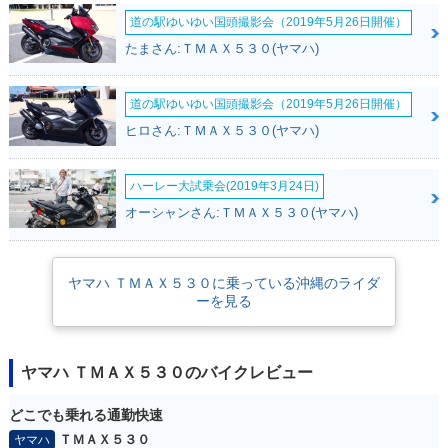
道の駅ゆいゆい国頭撮影会（2019年5月26日開催）
たまさん:ＴＭＡＸ５３０(ヤマハ)
道の駅ゆいゆい国頭撮影会（2019年5月26日開催）
2015年 TMAX530 A
2014年 TMAX530 A
2014年 TMAX530 A
ヒロさん:ＴＭＡＸ５３０(ヤマハ)
BS・マイナーチェン
BS BRONZE MA
BS BLACK MAX
ジ
X・追加
ハーレー大試乗会(2019年3月24日)
オーシャンさん:ＴＭＡＸ５３０(ヤマハ)
ヤマハ ＴＭＡＸ５３０に乗っている沖縄のライダ
ーを見る
2014年 TMAX530 A
2014年 TMAX530
2013年 TMAX530 A
BS
BS BLACK MAX・
追加
ヤマハ ＴＭＡＸ５３０のバイクレビュー
どこでも乗れる通勤快速
ＴＭＡＸ５３０
ヤマハ