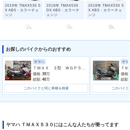
2019年 TMAX530 S
2019年 TMAX530
2018年 TMAX530 S
X ABS・カラーチェ
DX ABS・カラーチ
X ABS・カラーチェ
ンジ
ェンジ
ンジ
お探しのバイクからのおすすめ
2018年 TMAX530
2017年 TMAX530 S
2017年 TMAX530
ヤマハ
ヤマ
DX ABS・カラーチ
X ABS・フルモデル
DX ABS・フルモデ
ＴＭＡＸ ３型 ＷＧＰ５０ｔｈ Ａｎｎｉｖｅｒｓａｒｙ Ｅｄｉｔｉｏｎ リアＢＯＸ＆バックレスト ＥＴＣ
ェンジ
チェンジ
ルチェンジ
価格:
39
万
価格:
総額:
40
万
総額:
このバイクと同じ車種を検索
このバイク
2016年 TMAX530 A
2016年 TMAX530 A
2015年 TMAX530 A
BS IRON MAX・カ
BS・カラーチェンジ
BS IRON MAX・追
ラーチェンジ
加
ヤマハ ＴＭＡＸ５３０にはこんな人たちが乗ってます