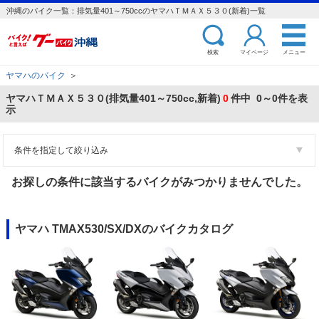
沖縄のバイク一覧：排気量401～750ccのヤマハＴＭＡＸ５３０(新着)一覧
検索
マイページ
メニュー
ヤマハのバイク
＞
ヤマハＴＭＡＸ５３０(排気量401～750cc,新着)
0
件中 0～0件を表
示
条件を指定して絞り込み
お探しの条件に該当するバイクがみつかりませんでした。
ヤマハ TMAX530/SX/DXのバイクカタログ