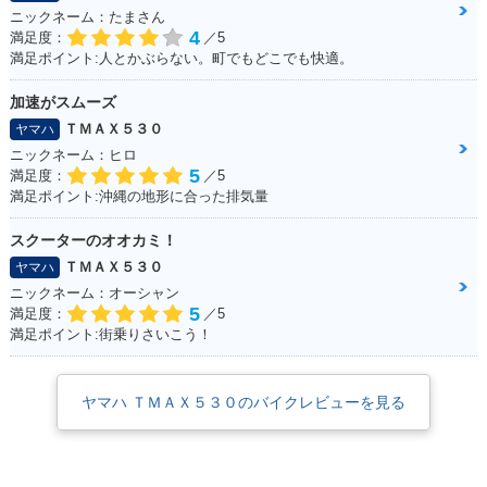
ニックネーム：たまさん
4
満足度：
／5
2013年 TMAX530 A
2013年 TMAX530・
満足ポイント:人とかぶらない。町でもどこでも快適。
BS・新登場
新登場
加速がスムーズ
ＴＭＡＸ５３０
ヤマハ
ニックネーム：ヒロ
5
満足度：
／5
満足ポイント:沖縄の地形に合った排気量
スクーターのオオカミ！
ＴＭＡＸ５３０
ヤマハ
ニックネーム：オーシャン
5
満足度：
／5
満足ポイント:街乗りさいこう！
ヤマハ ＴＭＡＸ５３０のバイクレビューを見る