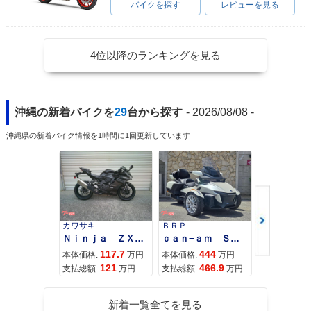
バイクを探す
レビューを見る
4位以降のランキングを見る
沖縄の新着バイクを
29
台から探す
- 2026/08/08 -
沖縄県の新着バイク情報を1時間に1回更新しています
カワサキ
ＢＲＰ
スズキ
Ｎｉｎｊａ ＺＸ−４Ｒ ＳＥ
ｃａｎ−ａｍ ＳＰＹＤＥＲ ＲＴ ＬＩＭＩＴＥＤ
117.7
444
68
本体価格:
万円
本体価格:
万円
本体価格:
121
466.9
71
支払総額:
万円
支払総額:
万円
支払総額:
新着一覧全てを見る