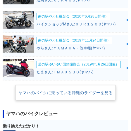
塩川さん:ＸＪＲ４００(ヤマハ)
南の駅やえせ撮影会（2020年6月28日開催）
バイクショップMさん:ＸＪＲ１２００(ヤマハ)
南の駅やえせ撮影会（2019年11月24日開催）
やらさん:ＹＡＭＡＨＡ・他車種(ヤマハ)
道の駅ゆいゆい国頭撮影会（2019年5月26日開催）
たまさん:ＴＭＡＸ５３０(ヤマハ)
ヤマハのバイクに乗っている沖縄のライダーを見る
ヤマハのバイクレビュー
乗り換えたばかり！