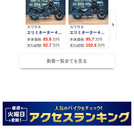
カワサキ
カワサキ
カワサキ
エリミネーター４００
エリミネーター４００ＳＥ
85.8
95.7
11
本体価格:
万円
本体価格:
万円
本体価格:
92.7
102.6
12
支払総額:
万円
支払総額:
万円
支払総額:
新着一覧全てを見る