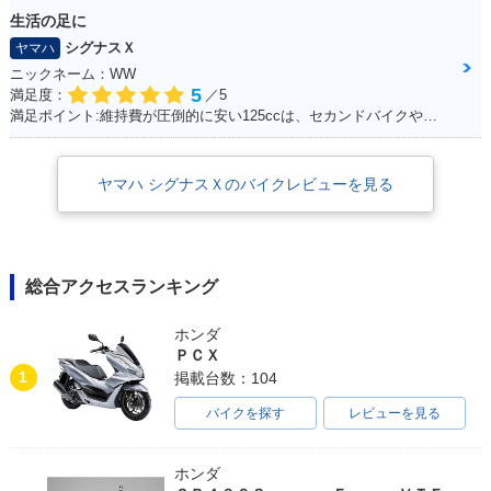
生活の足に
シグナスＸ
ヤマハ
ニックネーム：WW
5
満足度：
／5
満足ポイント:維持費が圧倒的に安い125ccは、セカンドバイクや通勤用としてオススメ。125ccスクーターの中でも、シグナスXの走行性能は力強く、普段の街乗りでは、力不足を感じる事はあまりない。 メットインも半ヘル2つなら余裕で入るので、収納性も抜群。
ヤマハ シグナスＸのバイクレビューを見る
総合アクセスランキング
ホンダ
ＰＣＸ
1
掲載台数：104
バイクを探す
レビューを見る
ホンダ