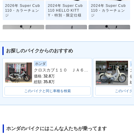
2026年 Super Cub
2024年 Super Cub
2024年 Super Cub
110・カラーチェン
110 HELLO KITT
110・カラーチェン
ジ
Y・特別・限定仕様
ジ
お探しのバイクからのおすすめ
2022年 Super Cub
2020年 Super Cub
2020年 Super Cub
ホンダ
110・マイナーチェ
110「天気の子」ve
110・マイナーチェ
クロスカブ１１０ ＪＡ６０型 ２０２２年モデル ＡＢＳ ＳＰ忠男マフラー センターキャリア リアボックス その他カスタム多数車両
ス
ンジ
r.・特別・限定仕様
ンジ
価格:
32.8
万
価
総額:
35.8
万
総
このバイクと同じ車種を検索
このバイク
2019年 Super Cub
2019年 Super Cub
2018年 Super Cub
110 Street・特別・
110 60周年アニバー
110・フルモデルチ
限定仕様
サリー・特別・限定
ェンジ
ホンダのバイクにはこんな人たちが乗ってます
仕様