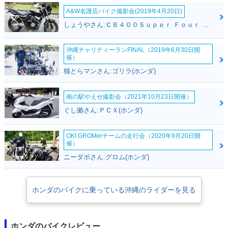
A&W名護店バイク撮影会(2019年4月20日)
しょうやさん:ＣＢ４００Ｓｕｐｅｒ Ｆｏｕｒ ＶＴＥＣ ＳＰＥＣ３(ホンダ)
沖縄チャリティーランFINAL（2019年6月30日開
催）
猫とらマンさん:ゴリラ(ホンダ)
2012年 Super Cub
2010年 Super Cub
2010年 Super Cub
110・フルモデルチ
110・カラーチェン
110・カラーチェン
ェンジ
ジ
ジ
南の駅やえせ撮影会（2021年10月23日開催）
ぐし拠さん:ＰＣＸ(ホンダ)
OKI GROMerチームの走行会（2020年9月20日開
催）
ニーダボさん:グロム(ホンダ)
2009年 Super Cub
110・新登場
ホンダのバイクに乗っている沖縄のライダーを見る
ホンダのバイクレビュー