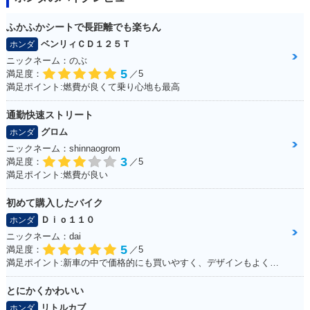
ふかふかシートで長距離でも楽ちん
ベンリィＣＤ１２５Ｔ
ホンダ
ニックネーム：のぶ
5
満足度：
／5
満足ポイント:燃費が良くて乗り心地も最高
通勤快速ストリート
グロム
ホンダ
ニックネーム：shinnaogrom
3
満足度：
／5
満足ポイント:燃費が良い
初めて購入したバイク
Ｄｉｏ１１０
ホンダ
ニックネーム：dai
5
満足度：
／5
満足ポイント:新車の中で価格的にも買いやすく、デザインもよくて購入しました。
とにかくかわいい
リトルカブ
ホンダ