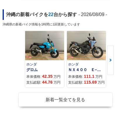
沖縄の新着バイクを
22
台から探す
- 2026/08/09 -
沖縄県の新着バイク情報を1時間に1回更新しています
ホンダ
ホンダ
カワサキ
グロム
ＮＸ４００ Ｅ−Ｃｌｕｔｃｈ
42.35
111.1
11
本体価格:
万円
本体価格:
万円
本体価格:
44.76
115.69
12
支払総額:
万円
支払総額:
万円
支払総額:
新着一覧全てを見る