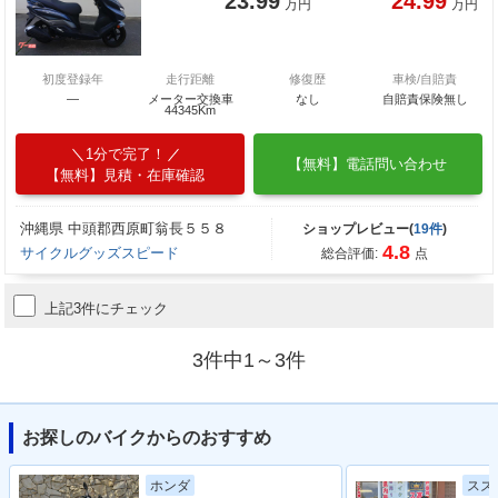
23.99
24.99
万円
万円
初度登録年
走行距離
修復歴
車検/自賠責
―
メーター交換車
なし
自賠責保険無し
44345Km
1分で完了！
【無料】電話問い合わせ
【無料】見積・在庫確認
沖縄県 中頭郡西原町翁長５５８
ショップレビュー(
19件
)
4.8
サイクルグッズスピード
総合評価:
点
上記3件にチェック
3件中1～3件
お探しのバイクからのおすすめ
スズ
ホンダ