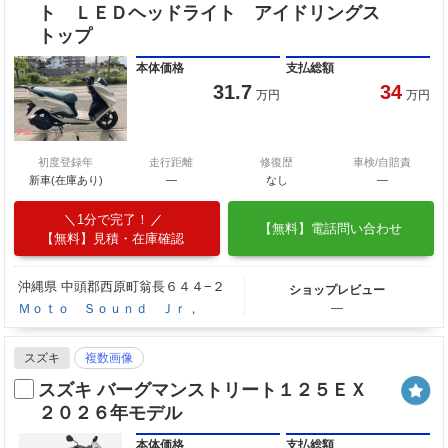
ト ＬＥＤヘッドライト アイドリングス
トップ
本体価格
支払総額
31.7
34
万円
万円
初度登録年
走行距離
修復歴
車検/自賠責
新車(在庫あり)
―
なし
―
1分で完了！
【無料】電話問い合わせ
【無料】見積・在庫確認
沖縄県 中頭郡西原町翁長６４４−２
ショップレビュー
Ｍｏｔｏ Ｓｏｕｎｄ Ｊｒ，
―
スズキ
複数画像
スズキ バーグマンストリート１２５ＥＸ
２０２６年モデル
本体価格
支払総額