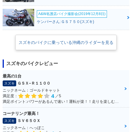
A&W名護店バイク撮影会(2019年12月8日)
ケンパーさん:ＧＳ７５０(スズキ)
スズキのバイクに乗っている沖縄のライダーを見る
スズキのバイクレビュー
最高の1台
ＧＳＸ−Ｒ１１００
スズキ
ニックネーム：ゴールドキャット
4
満足度：
／5
満足ポイント:パワーがあるんで速い！運転が楽！！走りを楽しむにはもってこいの1台！足回りかえるとかなり乗りやすくなります
コーナリング最高！
ＳＶ６５０Ｘ
スズキ
ニックネーム：へっぽこ