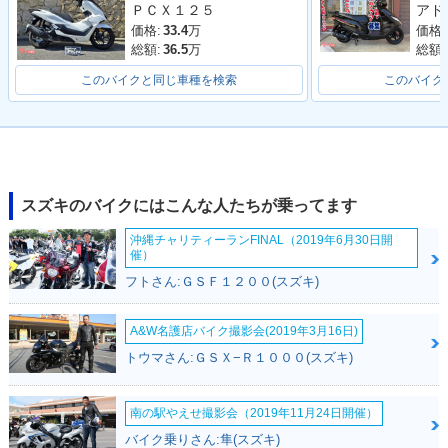
ＰＣＸ１２５
価格:
価格:
33.4
万
総額:
総額:
36.5
万
このバイクと同じ車種を検索
このバイク
スズキのバイクにはこんな人たちが乗ってます
沖縄チャリティーランFINAL（2019年6月30日開
催）
フトさん:ＧＳＦ１２００(スズキ)
A&W名護店バイク撮影会(2019年3月16日)
トウマさん:ＧＳＸ−Ｒ１０００(スズキ)
南の駅やえせ撮影会（2019年11月24日開催）
バイク乗りさん:隼(スズキ)