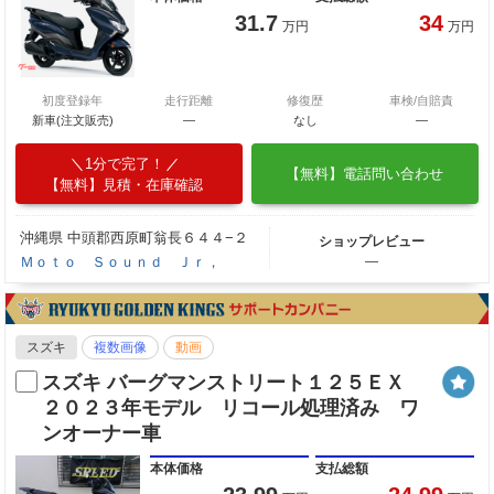
31.7
34
万円
万円
初度登録年
走行距離
修復歴
車検/自賠責
新車(注文販売)
―
なし
―
1分で完了！
【無料】電話問い合わせ
【無料】見積・在庫確認
沖縄県 中頭郡西原町翁長６４４−２
ショップレビュー
Ｍｏｔｏ Ｓｏｕｎｄ Ｊｒ，
―
スズキ
複数画像
動画
スズキ バーグマンストリート１２５ＥＸ
２０２３年モデル リコール処理済み ワ
ンオーナー車
本体価格
支払総額