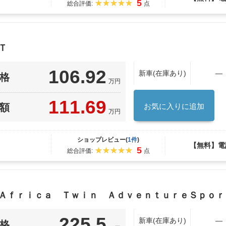
5
総合評価:
点
Ｔ
106.92
新車(在庫あり)
―
格
万円
111.69
額
お気に入りに追加
万円
ショップレビュー(
1件
)
【無料】電
5
総合評価:
点
 Ａｆｒｉｃａ Ｔｗｉｎ ＡｄｖｅｎｔｕｒｅＳｐｏ
225.5
新車(在庫あり)
―
格