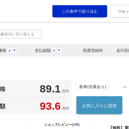
画像表示に切り替える
価格
支払総額
初度登録年
走行距
89.1
新車(在庫あり)
―
格
万円
93.6
額
お気に入りに追加
万円
ショップレビュー(
1件
)
【無料】電