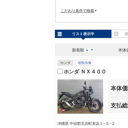
こだわり条件で検索
リスト表示中
新着順
本体
ホンダ
複数画像
ホンダ ＮＸ４００
本体価
支払総
沖縄県 中頭郡北谷町美浜１−５−２