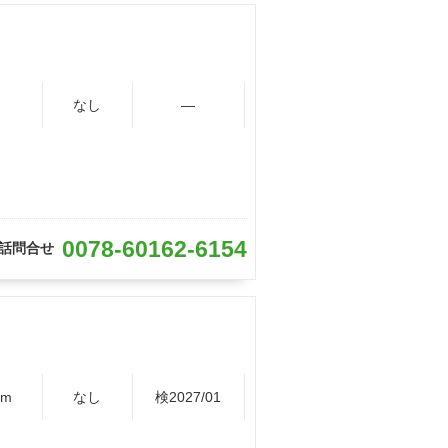
なし
―
0078-60162-6154
話問合せ
Km
なし
検2027/01