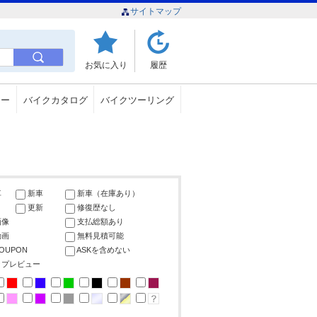
サイトマップ
お気に入り
履歴
ュー
バイクカタログ
バイクツーリング
車
新車
新車（在庫あり）
更新
修復歴なし
画像
支払総額あり
動画
無料見積可能
COUPON
ASKを含めない
ップレビュー