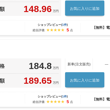
148.96
額
お気に入りに追加
万円
ショップレビュー(
1件
)
【無料】電
5
総合評価:
点
184.8
新車(注文販売)
―
格
万円
189.65
額
お気に入りに追加
万円
ショップレビュー(
1件
)
【無料】電
5
総合評価:
点