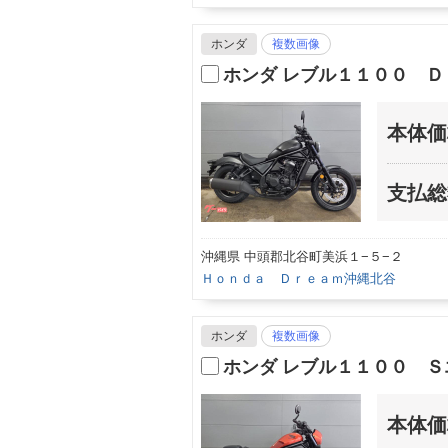
ホンダ
複数画像
ホンダ レブル１１００ Ｄ
本体価
支払総
沖縄県 中頭郡北谷町美浜１−５−２
Ｈｏｎｄａ Ｄｒｅａｍ沖縄北谷
ホンダ
複数画像
ホンダ レブル１１００ 
本体価