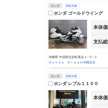
ホンダ
複数画像
ホンダ ゴールドウイング
本体価
支払総
沖縄県 中頭郡北谷町美浜１−５−２
Ｈｏｎｄａ Ｄｒｅａｍ沖縄北谷
ホンダ
複数画像
ホンダ レブル１１００
本体価