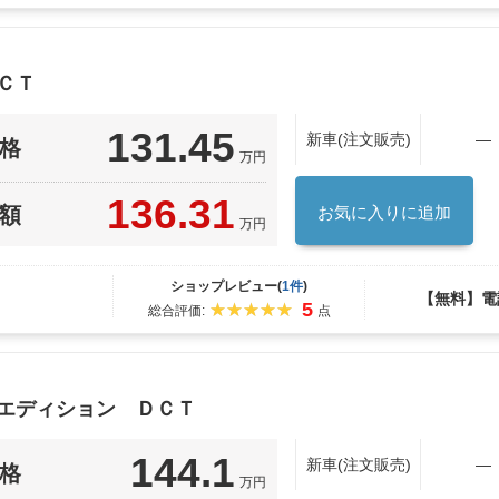
ＣＴ
131.45
新車(注文販売)
―
格
万円
136.31
額
お気に入りに追加
万円
ショップレビュー(
1件
)
【無料】電
5
総合評価:
点
Ｓエディション ＤＣＴ
144.1
新車(注文販売)
―
格
万円