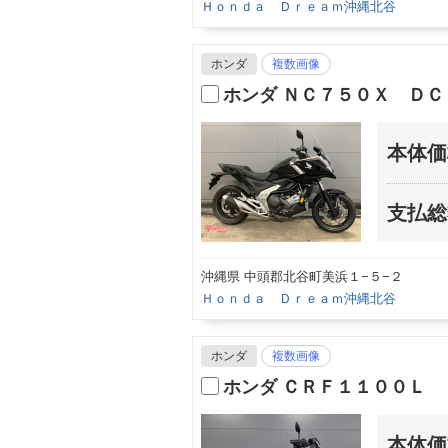
Ｈｏｎｄａ Ｄｒｅａｍ沖縄北谷
ホンダ
複数画像
ホンダ ＮＣ７５０Ｘ ＤＣ
本体価
支払総
沖縄県 中頭郡北谷町美浜１−５−２
Ｈｏｎｄａ Ｄｒｅａｍ沖縄北谷
ホンダ
複数画像
ホンダ ＣＲＦ１１００Ｌ
本体価