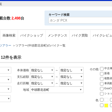
覧
キーワード検索
載台数
2,498
台
画像検索
バイクショップ
メンテナンス
バイク買取
バイクレビ
ツアラー
＞
ツアラー(中頭郡北谷町)のバイク一覧
～12件を表示
中古
その他
本体価格
～
新着
支払総額
～
複数
走行距離
～
車両
Goo
地域
ショ
色