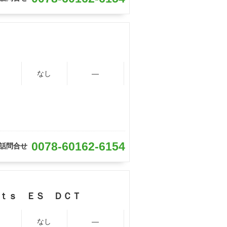
なし
―
0078-60162-6154
話問合せ
ｒｔｓ ＥＳ ＤＣＴ
なし
―