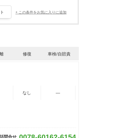
+ この条件をお気に入りに追加
離
修復
車検/自賠責
なし
―
0078-60162-6154
話問合せ