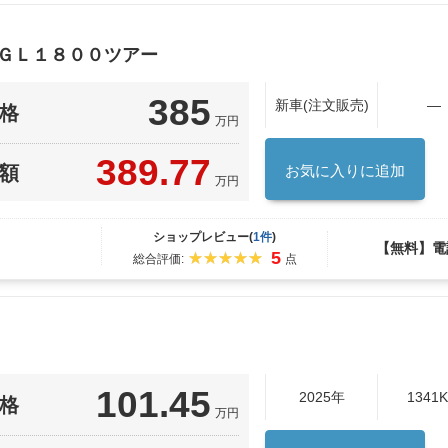
 ＧＬ１８００ツアー
385
新車(注文販売)
―
格
万円
389.77
額
お気に入りに追加
万円
ショップレビュー(
1件
)
【無料】電
5
総合評価:
点
101.45
2025年
1341
格
万円