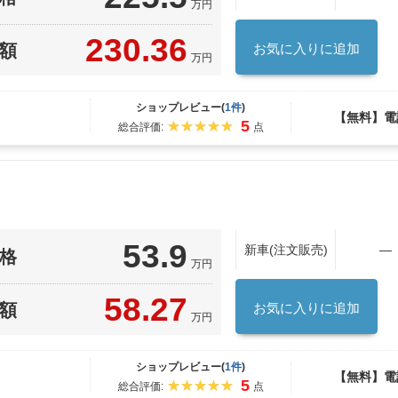
万円
230.36
額
お気に入りに追加
万円
ショップレビュー(
1件
)
【無料】電
5
総合評価:
点
53.9
新車(注文販売)
―
格
万円
58.27
額
お気に入りに追加
万円
ショップレビュー(
1件
)
【無料】電
5
総合評価:
点