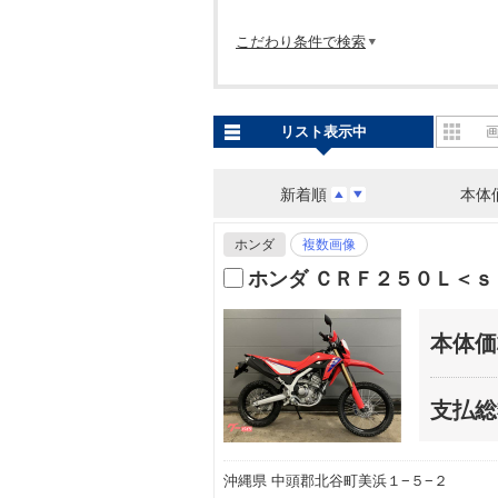
こだわり条件で検索
リスト表示中
新着順
本体
ホンダ
複数画像
ホンダ ＣＲＦ２５０Ｌ＜ｓ
本体価
支払総
沖縄県 中頭郡北谷町美浜１−５−２