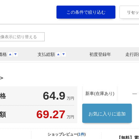
画像表示に切り替える
価格
支払総額
初度登録年
走行距
＞
64.9
新車(在庫あり)
―
格
万円
69.27
額
お気に入りに追加
万円
ショップレビュー(
1件
)
【無料】電