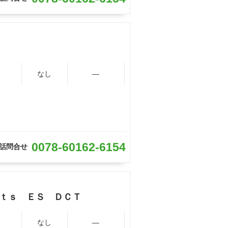
なし
―
0078-60162-6154
話問合せ
ｒｔｓ ＥＳ ＤＣＴ
なし
―