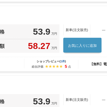
53.9
新車(注文販売)
―
格
万円
58.27
額
お気に入りに追加
万円
ショップレビュー(
1件
)
【無料】電
5
総合評価:
点
53.9
新車(注文販売)
―
格
万円