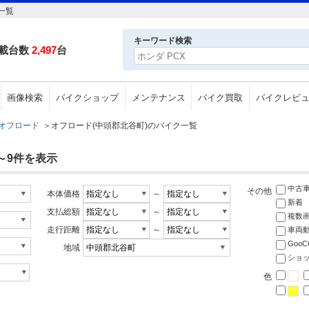
一覧
キーワード検索
載台数
2,497
台
画像検索
バイクショップ
メンテナンス
バイク買取
バイクレビ
オフロード
＞
オフロード(中頭郡北谷町)のバイク一覧
1～9件を表示
中古
その他
本体価格
～
新着
支払総額
～
複数
走行距離
～
車両
Goo
地域
ショ
色