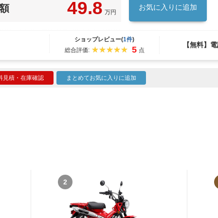
49.8
額
お気に入りに追加
万円
ショップレビュー(
1件
)
【無料】電
5
総合評価:
点
料見積・在庫確認
まとめてお気に入りに追加
2