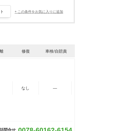
+ この条件をお気に入りに追加
離
修復
車検/自賠責
なし
―
0078-60162-6154
話問合せ