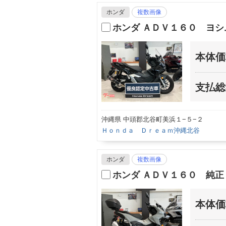
ホンダ
複数画像
ホンダ ＡＤＶ１６０ ヨ
本体価
支払総
沖縄県 中頭郡北谷町美浜１−５−２
Ｈｏｎｄａ Ｄｒｅａｍ沖縄北谷
ホンダ
複数画像
ホンダ ＡＤＶ１６０ 純正
本体価