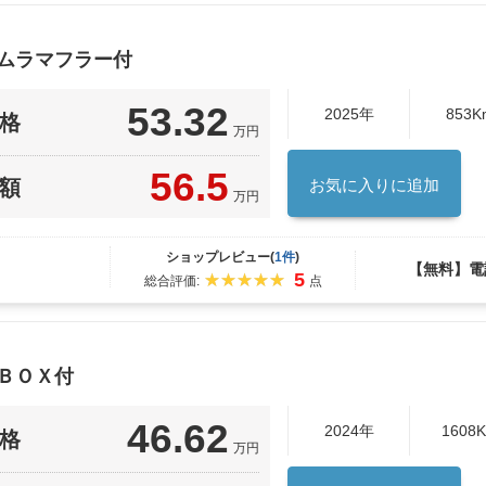
シムラマフラー付
53.32
2025年
853K
格
万円
56.5
額
お気に入りに追加
万円
ショップレビュー(
1件
)
【無料】電
5
総合評価:
点
ＢＯＸ付
46.62
2024年
1608
格
万円