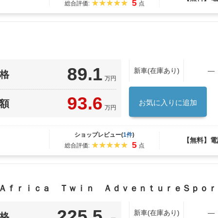
5
総合評価:
点
89.1
新車(在庫あり)
―
格
万円
93.6
額
お気に入りに追加
万円
ショップレビュー(
1件
)
【無料】電
5
総合評価:
点
 Ａｆｒｉｃａ Ｔｗｉｎ ＡｄｖｅｎｔｕｒｅＳｐｏ
225.5
新車(在庫あり)
―
格