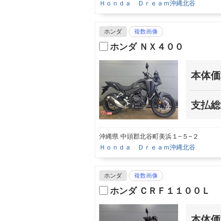
Ｈｏｎｄａ Ｄｒｅａｍ沖縄北谷
ホンダ
複数画像
ホンダ ＮＸ４００
本体価
支払総
沖縄県 中頭郡北谷町美浜１−５−２
Ｈｏｎｄａ Ｄｒｅａｍ沖縄北谷
ホンダ
複数画像
ホンダ ＣＲＦ１１００Ｌ
本体価