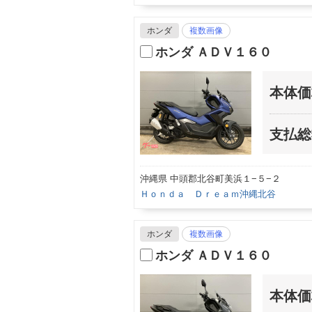
ホンダ
複数画像
ホンダ ＡＤＶ１６０
本体価
支払総
沖縄県 中頭郡北谷町美浜１−５−２
Ｈｏｎｄａ Ｄｒｅａｍ沖縄北谷
ホンダ
複数画像
ホンダ ＡＤＶ１６０
本体価