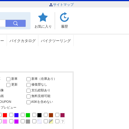
サイトマップ
お気に入り
履歴
ュー
バイクカタログ
バイクツーリング
車
新車
新車（在庫あり）
更新
修復歴なし
画像
支払総額あり
動画
無料見積可能
COUPON
ASKを含めない
ップレビュー