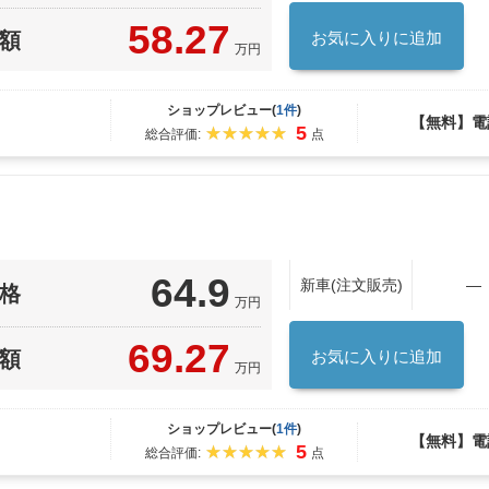
58.27
額
お気に入りに追加
万円
ショップレビュー(
1件
)
【無料】電
5
総合評価:
点
64.9
新車(注文販売)
―
格
万円
69.27
額
お気に入りに追加
万円
ショップレビュー(
1件
)
【無料】電
5
総合評価:
点