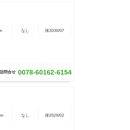
m
なし
保2030/07
0078-60162-6154
話問合せ
Km
なし
保2029/02