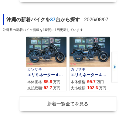
沖縄の新着バイクを
37
台から探す
- 2026/08/07 -
沖縄県の新着バイク情報を1時間に1回更新しています
カワサキ
カワサキ
カワサキ
エリミネーター４００
エリミネーター４００ＳＥ
85.8
95.7
11
本体価格:
万円
本体価格:
万円
本体価格:
92.7
102.6
12
支払総額:
万円
支払総額:
万円
支払総額:
新着一覧全てを見る