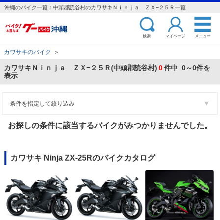
沖縄のバイク一覧：中頭郡読谷村のカワサキＮｉｎｊａ ＺＸ−２５Ｒ一覧
検索
マイページ
メニュー
カワサキのバイク
＞
カワサキＮｉｎｊａ ＺＸ−２５Ｒ(中頭郡読谷村)
0
件中 0～0件を
表示
条件を指定して絞り込み
お探しの条件に該当するバイクがみつかりませんでした。
カワサキ Ninja ZX-25Rのバイクカタログ