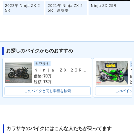
2022年 Ninja ZX-2
2021年 Ninja ZX-2
Ninja ZX-25R
5R
5R・新登場
お探しのバイクからのおすすめ
カワサキ
Ｎｉｎｊａ ＺＸ−２５Ｒ ＳＥ
Ｎ
価格:
70
万
価
総額:
73
万
総
このバイクと同じ車種を検索
このバイク
カワサキのバイクにはこんな人たちが乗ってます