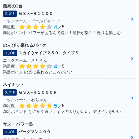
最高の1台
2010年 ADDRESS
2010年 ADDRESS
2009年 ADDRESS
ＧＳＸ−Ｒ１１００
スズキ
V50G・マイナーチ
V50・マイナーチェ
V50G・カラーチェ
ェンジ
ンジ
ンジ
ニックネーム：ゴールドキャット
4
満足度：
／5
満足ポイント:パワーがあるんで速い！運転が楽！！走りを楽しむにはもってこいの1台！足回りかえるとかなり乗りやすくなります
のんびり乗れるバイク
スカイウェイブ２５０ タイプＳ
スズキ
ニックネーム：さとさん
4
2009年 ADDRESS
2008年 ADDRESS
2008年 ADDRESS
満足度：
／5
V50・追加
V50・追加
V50 限定車・特別・
満足ポイント:楽に乗れるところがいい
限定仕様
ネイキット
ＧＳＸ−Ｒ１０００Ｒ
スズキ
ニックネーム：石ちゃん
5
満足度：
／5
満足ポイント:とにかく速い。ギヤの入りがいい。デザインがいい！！
2008年 ADDRESS
2008年 ADDRESS
2007年 ADDRESS
サス・パワー良
V50G・追加
V50・マイナーチェ
V50・特別・限定仕
バーグマン４００
スズキ
ンジ
様