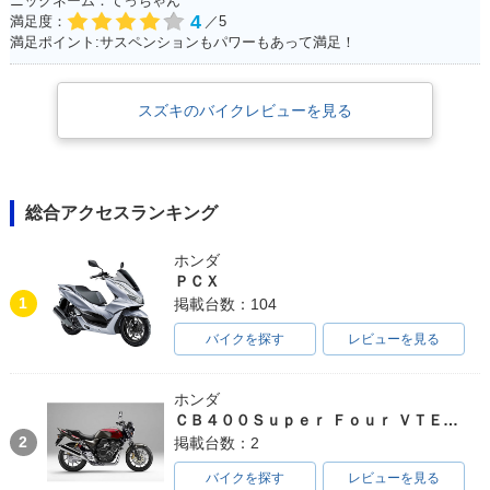
ニックネーム：てっちゃん
4
満足度：
／5
満足ポイント:サスペンションもパワーもあって満足！
スズキのバイクレビューを見る
1997年 ADDRESS
2006年 ADDRESS
2006年 ADDRESS
V50
V50G・新登場
V50・新登場
総合アクセスランキング
ホンダ
ＰＣＸ
1
掲載台数：104
1996年 ADDRESS
1995年 ADDRESS
バイクを探す
レビューを見る
V50
V50
ホンダ
ＣＢ４００Ｓｕｐｅｒ Ｆｏｕｒ ＶＴＥＣ ＳＰＥＣ３
2
掲載台数：2
バイクを探す
レビューを見る