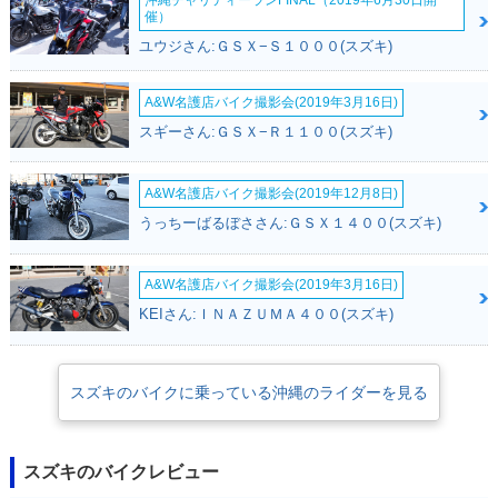
沖縄チャリティーランFINAL（2019年6月30日開
催）
ユウジさん:ＧＳＸ−Ｓ１０００(スズキ)
A&W名護店バイク撮影会(2019年3月16日)
2012年 ADDRESS
2012年 ADDRESS
2011年 ADDRESS
スギーさん:ＧＳＸ−Ｒ１１００(スズキ)
V50・マイナーチェ
V50・特別・限定仕
V50 特別色・特別・
ンジ
様
限定仕様
A&W名護店バイク撮影会(2019年12月8日)
うっちーばるぼささん:ＧＳＸ１４００(スズキ)
A&W名護店バイク撮影会(2019年3月16日)
KEIさん:ＩＮＡＺＵＭＡ４００(スズキ)
2011年 ADDRESS
2011年 ADDRESS
2010年 ADDRESS
V50・マイナーチェ
V50・特別・限定仕
V50・特別・限定仕
ンジ
様
様
スズキのバイクに乗っている沖縄のライダーを見る
スズキのバイクレビュー