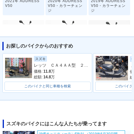
2021年 ADDRESS
2020年 ADDRESS
2019年 ADDRESS
V50
V50・カラーチェン
V50・カラーチェン
ジ
ジ
お探しのバイクからのおすすめ
2018年 ADDRESS
2015年 ADDRESS
2014年 ADDRESS
スズキ
V50・マイナーチェ
V50・マイナーチェ
V50・カラーチェン
レッツ ＣＡ４ＡＡ型 ２０２１年モデル リアキャリア コンビニフック
Ｊ
ンジ
ンジ
ジ
価格:
11.8
万
価
総額:
14.8
万
総
このバイクと同じ車種を検索
このバイク
2013年 ADDRESS
2013年 ADDRESS
2013年 ADDRESS
V50・追加
V50・カラーチェン
V50・特別・限定仕
ジ
様
スズキのバイクにはこんな人たちが乗ってます