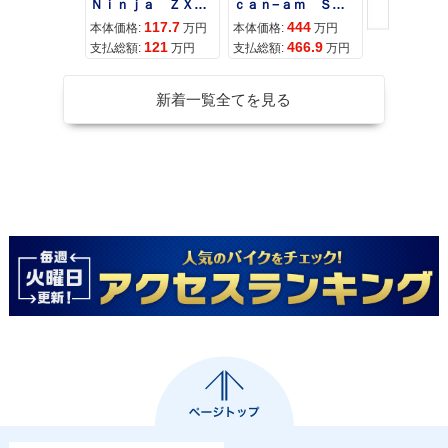
Ｎｉｎｊａ ＺＸ−４Ｒ ＳＥ
ｃａｎ−ａｍ ＳＰＹＤＥＲ ＲＴ ＬＩＭＩＴＥＤ
117.7
444
68
本体価格:
万円
本体価格:
万円
本体価格:
121
466.9
72
支払総額:
万円
支払総額:
万円
支払総額:
新着一覧全てを見る