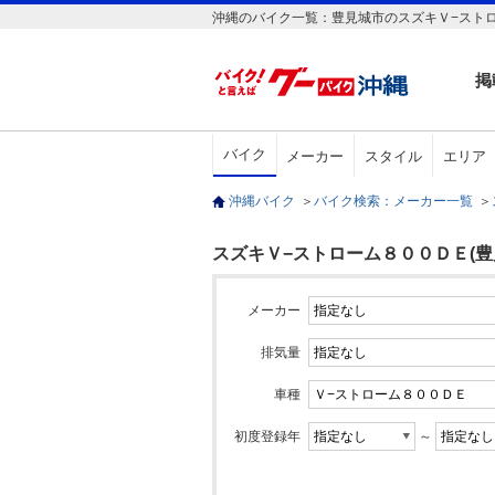
沖縄のバイク一覧：豊見城市のスズキＶ−スト
掲
バイク
メーカー
スタイル
エリア
沖縄バイク
＞
バイク検索：メーカー一覧
＞
スズキＶ−ストローム８００ＤＥ(豊
メーカー
排気量
車種
初度登録年
～