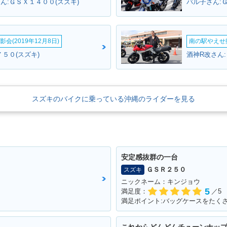
ん:ＧＳＸ１４００(スズキ)
パル子さん:
会(2019年12月8日)
南の駅やえせ撮
５０(スズキ)
酒神R改さん
スズキのバイクに乗っている沖縄のライダーを見る
安定感抜群の一台
ＧＳＲ２５０
スズキ
ニックネーム：キンジョウ
5
満足度：
／5
満足ポイント:バッグケースをたく