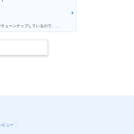
プ！
満足ポイント:キャブレターも自分でチューンナップしているので、これからもっともっとチューンナップしていきたい♪
レビュー