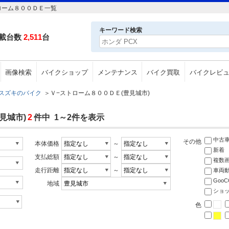
ローム８００ＤＥ一覧
キーワード検索
載台数
2,511
台
画像検索
バイクショップ
メンテナンス
バイク買取
バイクレビ
スズキのバイク
＞
Ｖ−ストローム８００ＤＥ(豊見城市)
見城市)
2
件中 1～2件を表示
中古
その他
本体価格
～
新着
支払総額
～
複数
走行距離
～
車両
Goo
地域
ショ
色