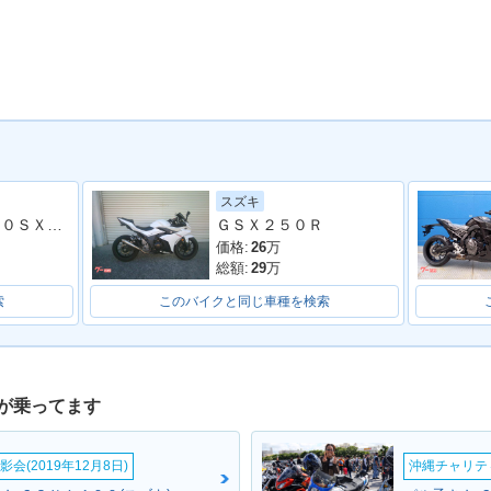
スズキ
Ｖ−ストローム２５０ＳＸ ローシートモデル
ＧＳＸ２５０Ｒ
価格:
26
万
総額:
29
万
索
このバイクと同じ車種を検索
が乗ってます
会(2019年12月8日)
沖縄チャリティ