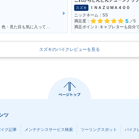
これからどんどんチューンナッ
ＩＮＡＺＵＭＡ４００
スズキ
ニックネーム：SS
5
満足度：
／5
満足ポイント:アンコ抜きしていい感じ！！色・見た目も気に入っています！！！
スズキのバイクレビューを見る
ンツ
バイク記事
メンテナンスサービス検索
ツーリングスポット
バイク