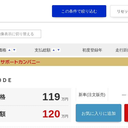
画像表示に切り替える
価格
支払総額
初度登録年
走行距
０ＤＥ
119
新車(注文販売)
―
格
万円
120
額
お気に入りに追加
万円