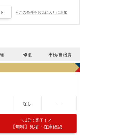
+ この条件をお気に入りに追加
離
修復
車検/自賠責
なし
―
1分で完了！
【無料】見積・在庫確認