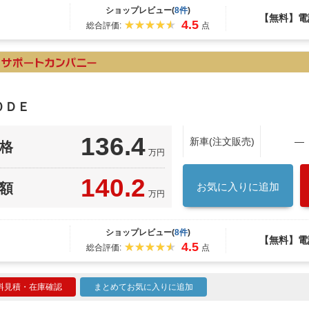
ショップレビュー(
8件
)
【無料】電
4.5
総合評価:
点
０ＤＥ
136.4
新車(注文販売)
―
格
万円
140.2
額
お気に入りに追加
万円
ショップレビュー(
8件
)
【無料】電
4.5
総合評価:
点
料見積・在庫確認
まとめてお気に入りに追加