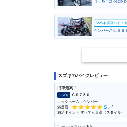
うっちーばるぼささ
A&W名護店バイク撮影
ケンパーさん:ＧＳ７
スズキのバイクレビュー
旧車最高！
ＧＳ７５０
スズキ
ニックネーム：ケンパー
5
満足度：
／5
満足ポイント:すべてが最高（スタイル）