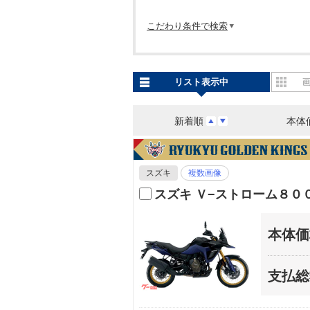
こだわり条件で検索
リスト表示中
新着順
本体
スズキ
複数画像
スズキ Ｖ−ストローム８０
本体価
支払総