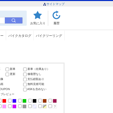
サイトマップ
お気に入り
履歴
ュー
バイクカタログ
バイクツーリング
車
新車
新車（在庫あり）
更新
修復歴なし
画像
支払総額あり
動画
無料見積可能
COUPON
ASKを含めない
ップレビュー