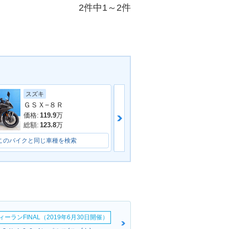
2件中1～2件
スズキ
スズキ
ＧＳＸ−８Ｒ
ＧＳＸ−８Ｔ
価格:
119.9
万
価格:
129.8
万
総額:
123.8
万
総額:
133.5
万
このバイクと同じ車種を検索
このバイクと同じ車種を検索
ーランFINAL（2019年6月30日開催）