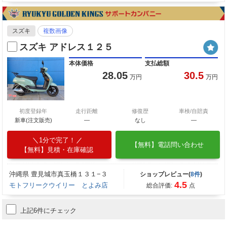
スズキ
複数画像
スズキ アドレス１２５
本体価格
支払総額
28.05
30.5
万円
万円
初度登録年
走行距離
修復歴
車検/自賠責
新車(注文販売)
―
なし
―
1分で完了！
【無料】電話問い合わせ
【無料】見積・在庫確認
沖縄県 豊見城市真玉橋１３１−３
ショップレビュー(
8件
)
4.5
モトフリークウイリー とよみ店
総合評価:
点
上記6件にチェック