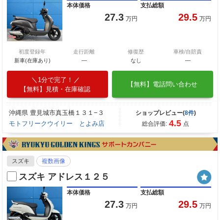
本体価格
支払総額
27.3
29.5
万円
万円
初度登録年
走行距離
修復歴
車検/自賠責
新車(在庫あり)
―
なし
―
1分で完了！
【無料】電話問い合わせ
【無料】見積・在庫確認
沖縄県 豊見城市真玉橋１３１−３
ショップレビュー(
8件
)
4.5
モトフリークウイリー とよみ店
総合評価:
点
スズキ
複数画像
スズキ アドレス１２５
本体価格
支払総額
27.3
29.5
万円
万円