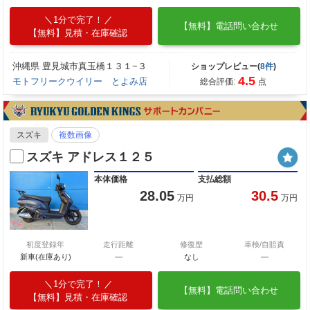
1分で完了！
【無料】電話問い合わせ
【無料】見積・在庫確認
沖縄県 豊見城市真玉橋１３１−３
ショップレビュー(
8件
)
4.5
モトフリークウイリー とよみ店
総合評価:
点
スズキ
複数画像
スズキ アドレス１２５
本体価格
支払総額
28.05
30.5
万円
万円
初度登録年
走行距離
修復歴
車検/自賠責
新車(在庫あり)
―
なし
―
1分で完了！
【無料】電話問い合わせ
【無料】見積・在庫確認