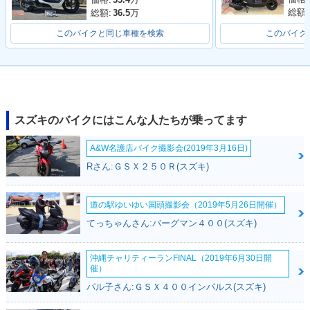
総額:
総額:
36.5
万
このバイクと同じ車種を検索
このバイク
2019年 ADDRESS
2018年 ADDRESS
2018年 ADDRESS
125・カラーチェン
125フラットシート
125・新登場
スズキのバイクにはこんな人たちが乗ってます
ジ
仕様・追加
A&W名護店バイク撮影会(2019年3月16日)
Rさん:ＧＳＸ２５０Ｒ(スズキ)
道の駅ゆいゆい国頭撮影会（2019年5月26日開催）
てっちゃんさん:バーグマン４００(スズキ)
2017年 ADDRESS
125i・新登場
沖縄チャリティーランFINAL（2019年6月30日開
催）
パル子さん:ＧＳＸ４００インパルス(スズキ)