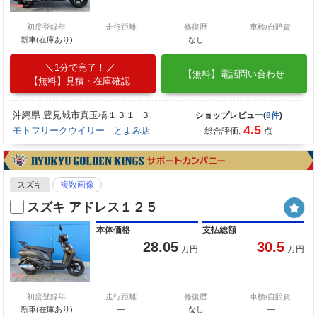
初度登録年
走行距離
修復歴
車検/自賠責
新車(在庫あり)
―
なし
―
1分で完了！
【無料】電話問い合わせ
【無料】見積・在庫確認
沖縄県 豊見城市真玉橋１３１−３
ショップレビュー(
8件
)
4.5
モトフリークウイリー とよみ店
総合評価:
点
スズキ
複数画像
スズキ アドレス１２５
本体価格
支払総額
28.05
30.5
万円
万円
初度登録年
走行距離
修復歴
車検/自賠責
新車(在庫あり)
―
なし
―