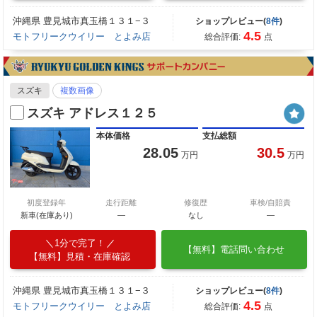
沖縄県 豊見城市真玉橋１３１−３
ショップレビュー(
8件
)
4.5
モトフリークウイリー とよみ店
総合評価:
点
スズキ
複数画像
スズキ アドレス１２５
本体価格
支払総額
28.05
30.5
万円
万円
初度登録年
走行距離
修復歴
車検/自賠責
新車(在庫あり)
―
なし
―
1分で完了！
【無料】電話問い合わせ
【無料】見積・在庫確認
沖縄県 豊見城市真玉橋１３１−３
ショップレビュー(
8件
)
4.5
モトフリークウイリー とよみ店
総合評価:
点