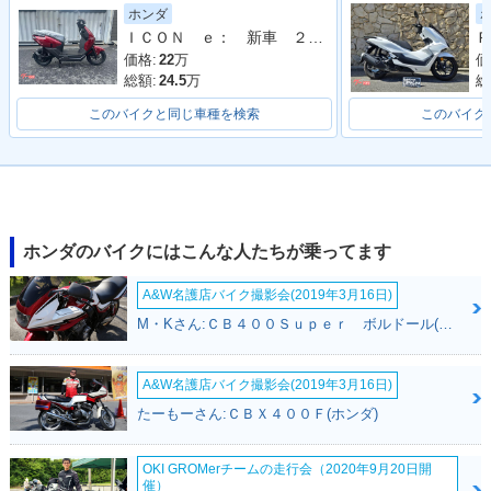
ホンダ
ＩＣＯＮ ｅ： 新車 ２０２６年モデル キャンディラスターレッド ＥＶバイク 電気バイク コンビニフック ＵＳＢ標準装備
Ｐ
価格:
22
万
価
総額:
24.5
万
総
このバイクと同じ車種を検索
このバイク
ホンダのバイクにはこんな人たちが乗ってます
A&W名護店バイク撮影会(2019年3月16日)
M・Kさん:ＣＢ４００Ｓｕｐｅｒ ボルドール(ホンダ)
A&W名護店バイク撮影会(2019年3月16日)
たーもーさん:ＣＢＸ４００Ｆ(ホンダ)
OKI GROMerチームの走行会（2020年9月20日開
催）