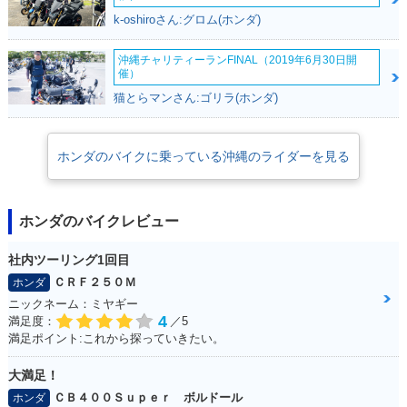
k-oshiroさん:グロム(ホンダ)
沖縄チャリティーランFINAL（2019年6月30日開
催）
猫とらマンさん:ゴリラ(ホンダ)
ホンダのバイクに乗っている沖縄のライダーを見る
ホンダのバイクレビュー
社内ツーリング1回目
ＣＲＦ２５０Ｍ
ホンダ
ニックネーム：ミヤギー
4
満足度：
／5
満足ポイント:これから探っていきたい。
大満足！
ＣＢ４００Ｓｕｐｅｒ ボルドール
ホンダ