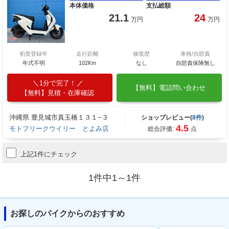
本体価格
支払総額
21.1
24
万円
万円
初度登録年
走行距離
修復歴
車検/自賠責
年式不明
102Km
なし
自賠責保険無し
1分で完了！
【無料】電話問い合わせ
【無料】見積・在庫確認
沖縄県 豊見城市真玉橋１３１−３
ショップレビュー(
8件
)
4.5
モトフリークウイリー とよみ店
総合評価:
点
上記1件にチェック
1件中1～1件
お探しのバイクからのおすすめ