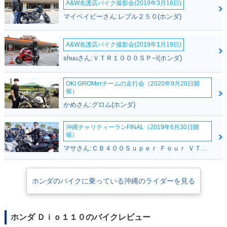
A&W名護店バイク撮影会(2019年3月16日)
マイベイビーさん:レブル２５０(ホンダ)
2017年 Dio 110・
2015年 Dio 110・
2013年 Dio 110・
A&W名護店バイク撮影会(2019年1月19日)
カラーチェンジ
フルモデルチェンジ
カラーチェンジ
shuuさん:ＶＴＲ１０００ＳＰ−I(ホンダ)
OKI GROMerチームの走行会（2020年9月20日開
催）
かめさん:グロム(ホンダ)
Breeze 110
2011年 Dio 110・
沖縄チャリティーランFINAL（2019年6月30日開
新登場
催）
マサさん:ＣＢ４００Ｓｕｐｅｒ Ｆｏｕｒ ＶＴＥＣ ＳＰＥＣ２(ホンダ)
ホンダのバイクに乗っている沖縄のライダーを見る
ホンダ Ｄｉｏ１１０のバイクレビュー