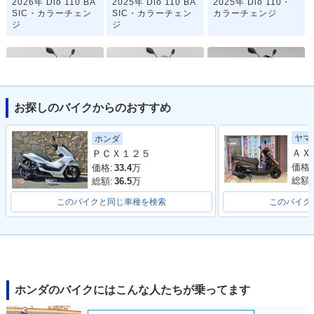
2026年 Dio 110 BA
2025年 Dio 110 BA
2025年 Dio 110・
SIC・カラーチェン
SIC・カラーチェン
カラーチェンジ
ジ
ジ
お探しのバイクからのおすすめ
2023年 Dio 110 BA
2023年 Dio 110・
2022年 Dio 110・
ヤマ
ホンダ
SIC・新登場
マイナーチェンジ
カラーチェンジ
ＰＣＸ１２５
価格:
価格:
33.4
万
総額:
総額:
36.5
万
このバイクと同じ車種を検索
このバイク
2021年 Dio 110・
2019年 Dio 110・
2019年 Dio 110・
フルモデルチェンジ
特別・限定仕様
カラーチェンジ
ホンダのバイクにはこんな人たちが乗ってます