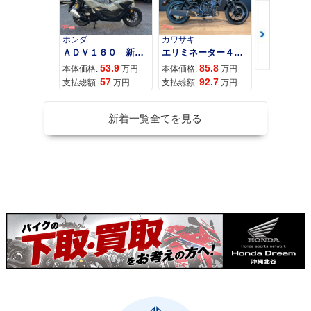
ホンダ
カワサキ
カワサキ
ＡＤＶ１６０ 新車 ２０２６年最新モデル パールスモーキーグレー スマートキー ２９Ｌメットイン ＵＳＢ Ｔｙｐｅ−Ｃ装備
エリミネーター４００
53.9
85.8
95
本体価格:
万円
本体価格:
万円
本体価格:
57
92.7
10
支払総額:
万円
支払総額:
万円
支払総額:
新着一覧全てを見る