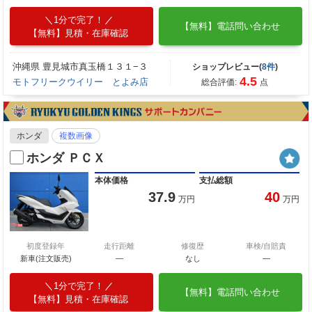
1分で完了！
【無料】電話問い合わせ
【無料】見積・在庫確認
沖縄県 豊見城市真玉橋１３１−３
ショップレビュー(
8件
)
4.5
モトフリークウイリー とよみ店
総合評価:
点
ホンダ
複数画像
ホンダ ＰＣＸ
本体価格
支払総額
37.9
40
万円
万円
初度登録年
走行距離
修復歴
車検/自賠責
新車(注文販売)
―
なし
―
1分で完了！
【無料】電話問い合わせ
【無料】見積・在庫確認