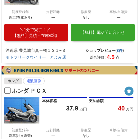
初度登録年
走行距離
修復歴
車検/自賠責
新車(在庫あり)
―
なし
―
1分で完了！
【無料】電話問い合わせ
【無料】見積・在庫確認
沖縄県 豊見城市真玉橋１３１−３
ショップレビュー(
8件
)
4.5
モトフリークウイリー とよみ店
総合評価:
点
ホンダ
複数画像
ホンダ ＰＣＸ
本体価格
支払総額
37.9
40
万円
万円
初度登録年
走行距離
修復歴
車検/自賠責
新車(注文販売)
―
なし
―