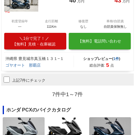
40
43
万円
万円
初度登録年
走行距離
修復歴
車検/自賠責
―
111Km
なし
自賠責保険無し
1分で完了！
【無料】電話問い合わせ
【無料】見積・在庫確認
沖縄県 豊見城市真玉橋１３１−１
ショップレビュー(
1件
)
5
ゴヤオート 那覇店
総合評価:
点
上記7件にチェック
7件中1～7件
ホンダ PCXのバイクカタログ