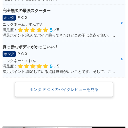
完全無欠の最強スクーター
2010年 PCX・新登
場
ＰＣＸ
ホンダ
ニックネーム：すんすん
5
満足度：
／5
満足ポイント:色んなバイク乗ってきたけどこの子は欠点が無い。ほんとに不満が出ない完成度の高いバイク！
真っ赤なボディがかっこいい！
ＰＣＸ
ホンダ
ニックネーム：れん
5
満足度：
／5
満足ポイント:満足している点は燃費がいいことです。そして、この赤色がこだわりポイントです！
ホンダ ＰＣＸのバイクレビューを見る