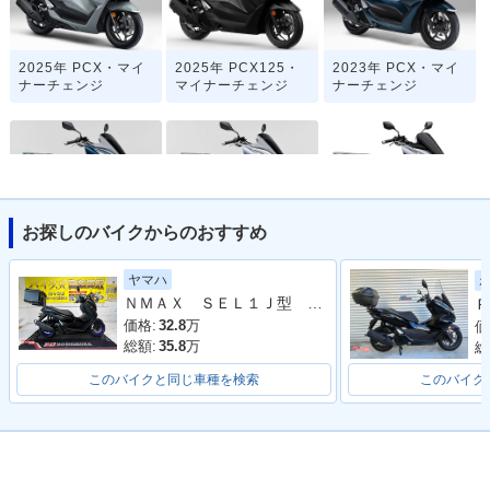
2025年 PCX・マイ
2025年 PCX125・
2023年 PCX・マイ
ナーチェンジ
マイナーチェンジ
ナーチェンジ
お探しのバイクからのおすすめ
2022年 PCX・カラ
2021年 PCX・フル
2021年 PCX125・
ーチェンジ
モデルチェンジ
フルモデルチェンジ
ヤマハ
ＮＭＡＸ ＳＥＬ１Ｊ型 ２０２５年モデル ＡＢＳ キーレス リアキャリア リアＢＯＸ
Ｐ
価格:
32.8
万
価
総額:
35.8
万
総
このバイクと同じ車種を検索
このバイク
2020年 PCX・特
2018年 PCX・フル
2017年 PCX・カラ
別・限定仕様
モデルチェンジ
ーチェンジ