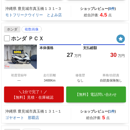
沖縄県 豊見城市真玉橋１３１−３
ショップレビュー(
8件
)
4.5
モトフリークウイリー とよみ店
総合評価:
点
ホンダ
複数画像
ホンダ ＰＣＸ
本体価格
支払総額
27
30
万円
万円
初度登録年
走行距離
修復歴
車検/自賠責
―
3488Km
なし
自賠責保険無し
1分で完了！
【無料】電話問い合わせ
【無料】見積・在庫確認
沖縄県 豊見城市真玉橋１３１−１
ショップレビュー(
1件
)
5
ゴヤオート 那覇店
総合評価:
点