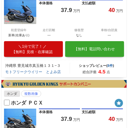
本体価格
支払総額
37.9
40
万円
万円
初度登録年
走行距離
修復歴
車検/自賠責
新車(在庫あり)
―
なし
―
1分で完了！
【無料】電話問い合わせ
【無料】見積・在庫確認
沖縄県 豊見城市真玉橋１３１−３
ショップレビュー(
8件
)
4.5
モトフリークウイリー とよみ店
総合評価:
点
ホンダ
複数画像
ホンダ ＰＣＸ
本体価格
支払総額
37.9
40
万円
万円