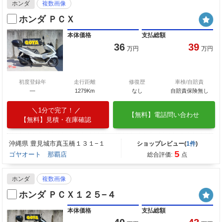
ホンダ
複数画像
ホンダ ＰＣＸ
本体価格
支払総額
36
39
万円
万円
初度登録年
走行距離
修復歴
車検/自賠責
―
1279Km
なし
自賠責保険無し
1分で完了！
【無料】電話問い合わせ
【無料】見積・在庫確認
沖縄県 豊見城市真玉橋１３１−１
ショップレビュー(
1件
)
5
ゴヤオート 那覇店
総合評価:
点
ホンダ
複数画像
ホンダ ＰＣＸ１２５−４
本体価格
支払総額