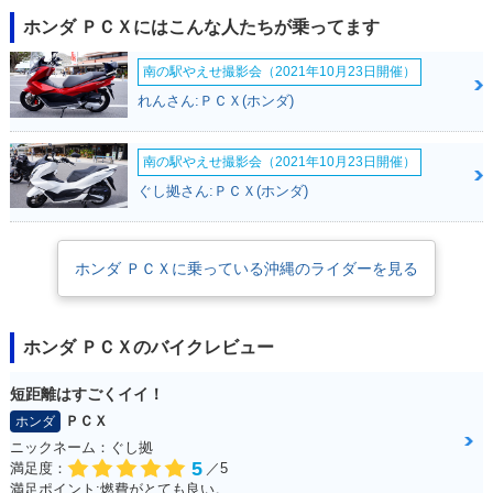
ホンダ ＰＣＸにはこんな人たちが乗ってます
南の駅やえせ撮影会（2021年10月23日開催）
れんさん:ＰＣＸ(ホンダ)
2016年 PCX Speci
2016年 PCX・カラ
2015年 PCX・カラ
al Edition・特別・
ーチェンジ
ーチェンジ
南の駅やえせ撮影会（2021年10月23日開催）
限定仕様
ぐし拠さん:ＰＣＸ(ホンダ)
ホンダ ＰＣＸに乗っている沖縄のライダーを見る
2014年 PCX・フル
2012年 PCX Speci
2012年 PCX・マイ
ホンダ ＰＣＸのバイクレビュー
モデルチェンジ
al Edition・特別・
ナーチェンジ
限定仕様
短距離はすごくイイ！
ＰＣＸ
ホンダ
ニックネーム：ぐし拠
5
満足度：
／5
満足ポイント:燃費がとても良い。