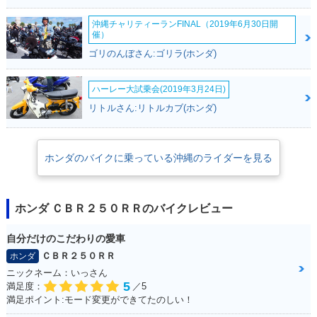
ジ
沖縄チャリティーランFINAL（2019年6月30日開
催）
ゴリのんぼさん:ゴリラ(ホンダ)
ハーレー大試乗会(2019年3月24日)
リトルさん:リトルカブ(ホンダ)
1990年 CBR250R
1990年 CBR250R
R・カラーチェンジ
R・新登場
ホンダのバイクに乗っている沖縄のライダーを見る
ホンダ ＣＢＲ２５０ＲＲのバイクレビュー
自分だけのこだわりの愛車
ＣＢＲ２５０ＲＲ
ホンダ
ニックネーム：いっさん
5
満足度：
／5
満足ポイント:モード変更ができてたのしい！