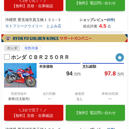
1分で完了！
【無料】電話問い合わせ
【無料】見積・在庫確認
沖縄県 豊見城市真玉橋１３１−３
ショップレビュー(
8件
)
4.5
モトフリークウイリー とよみ店
総合評価:
点
ホンダ
複数画像
ホンダ ＣＢＲ２５０ＲＲ
本体価格
支払総額
94
97.8
万円
万円
初度登録年
走行距離
修復歴
車検/自賠責
新車(注文販売)
―
なし
―
1分で完了！
【無料】電話問い合わせ
【無料】見積・在庫確認