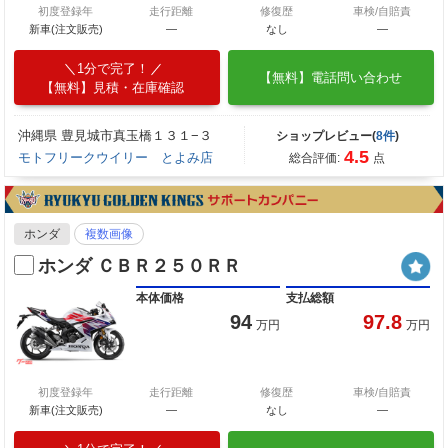
初度登録年
走行距離
修復歴
車検/自賠責
新車(注文販売)
―
なし
―
1分で完了！
【無料】電話問い合わせ
【無料】見積・在庫確認
沖縄県 豊見城市真玉橋１３１−３
ショップレビュー(
8件
)
4.5
モトフリークウイリー とよみ店
総合評価:
点
ホンダ
複数画像
ホンダ ＣＢＲ２５０ＲＲ
本体価格
支払総額
94
97.8
万円
万円
初度登録年
走行距離
修復歴
車検/自賠責
新車(注文販売)
―
なし
―