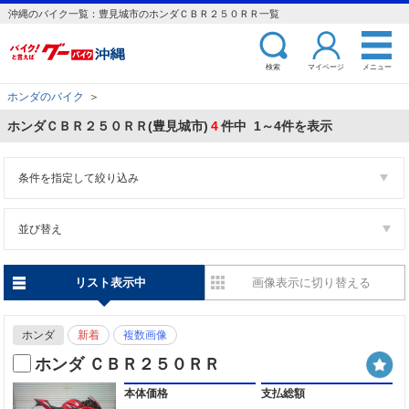
沖縄のバイク一覧：豊見城市のホンダＣＢＲ２５０ＲＲ一覧
検索
マイページ
メニュー
ホンダのバイク
＞
ホンダＣＢＲ２５０ＲＲ(豊見城市)
4
件中 1～4件を表示
条件を指定して絞り込み
並び替え
リスト表示中
画像表示に切り替える
ホンダ
新着
複数画像
ホンダ ＣＢＲ２５０ＲＲ
本体価格
支払総額