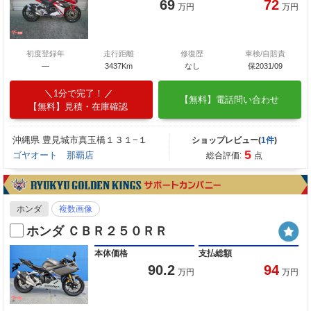
69
72
万円
万円
初度登録年
走行距離
修復歴
車検/自賠責
―
3437Km
なし
保2031/09
1分で完了！
【無料】電話問い合わせ
【無料】見積・在庫確認
沖縄県 豊見城市真玉橋１３１−１
ショップレビュー(
1件
)
5
ゴヤオート 那覇店
総合評価:
点
ホンダ
複数画像
ホンダ ＣＢＲ２５０ＲＲ
本体価格
支払総額
90.2
94
万円
万円