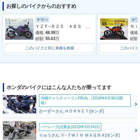
お探しのバイクからのおすすめ
2020年 CBR250R
2019年 CBR250RR
2019年 CBR250R
ヤマハ
カワ
R・マイナーチェン
ABS・カラーチェン
R・カラーチェンジ
ＹＺＦ−Ｒ２５ ＡＢＳ ２０２３年モデル ＲＧ７４Ｊ ＷＲ’Ｓマフラー
ジ
ジ
価格:
48.99
万
価格:
総額:
55.63
万
総額:
このバイクと同じ車種を検索
このバイク
2018年 CBR250RR
2017年 CBR250RR
2017年 CBR250R
ABS・カラーチェン
ABS・新登場
R・新登場
ジ
ホンダのバイクにはこんな人たちが乗ってます
沖縄チャリティーランFINAL（2019年6月30日開
催）
かーずーさん:ＨＯＲＮＥＴ(ホンダ)
ハーレー大試乗会(2019年3月24日)
1994年 CBR250R
1992年 CBR250R
1991年 CBR250R
りゅうさん:Ｖ−ＴＷＩＮ ＭＡＧＮＡ(ホンダ)
R・マイナーチェン
R・カラーチェンジ
R・カラーチェンジ