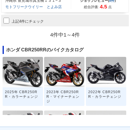
沖縄県 豊見城市真玉橋１３１−３
ショップレビュー(
8件
)
4.5
モトフリークウイリー とよみ店
総合評価:
点
上記4件にチェック
4件中1～4件
ホンダ CBR250RRのバイクカタログ
2025年 CBR250R
2023年 CBR250R
2022年 CBR250R
R・カラーチェンジ
R・マイナーチェン
R・カラーチェンジ
ジ