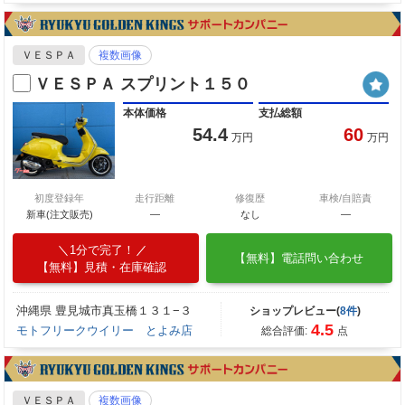
ＶＥＳＰＡ
複数画像
ＶＥＳＰＡ スプリント１５０
本体価格
支払総額
54.4
60
万円
万円
初度登録年
走行距離
修復歴
車検/自賠責
新車(注文販売)
―
なし
―
1分で完了！
【無料】電話問い合わせ
【無料】見積・在庫確認
沖縄県 豊見城市真玉橋１３１−３
ショップレビュー(
8件
)
4.5
モトフリークウイリー とよみ店
総合評価:
点
ＶＥＳＰＡ
複数画像