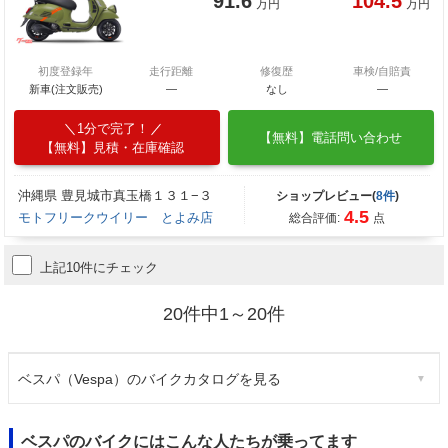
91.6
104.5
万円
万円
初度登録年
走行距離
修復歴
車検/自賠責
新車(注文販売)
―
なし
―
1分で完了！
【無料】電話問い合わせ
【無料】見積・在庫確認
沖縄県 豊見城市真玉橋１３１−３
ショップレビュー(
8件
)
4.5
モトフリークウイリー とよみ店
総合評価:
点
上記10件にチェック
20件中1～20件
ベスパ（Vespa）のバイクカタログを見る
ベスパのバイクにはこんな人たちが乗ってます