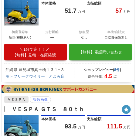
本体価格
支払総額
51.7
57
万円
万円
初度登録年
走行距離
修復歴
車検/自賠責
新車(在庫あり)
―
なし
自賠責保険無し
1分で完了！
【無料】電話問い合わせ
【無料】見積・在庫確認
沖縄県 豊見城市真玉橋１３１−３
ショップレビュー(
8件
)
4.5
モトフリークウイリー とよみ店
総合評価:
点
ＶＥＳＰＡ
複数画像
ＶＥＳＰＡ ＧＴＳ ８０ｔｈ
本体価格
支払総額
93.5
111.5
万円
万円