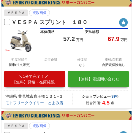
ＶＥＳＰＡ
複数画像
ＶＥＳＰＡ スプリント １８０
本体価格
支払総額
57.2
67.9
万円
万円
初度登録年
走行距離
修復歴
車検/自賠責
新車(注文販売)
―
なし
自賠責保険無し
1分で完了！
【無料】電話問い合わせ
【無料】見積・在庫確認
沖縄県 豊見城市真玉橋１３１−３
ショップレビュー(
8件
)
4.5
モトフリークウイリー とよみ店
総合評価:
点
ＶＥＳＰＡ
複数画像