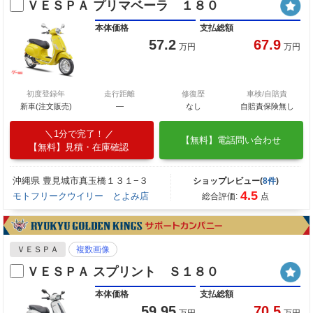
ＶＥＳＰＡ プリマベーラ １８０
本体価格
支払総額
57.2
67.9
万円
万円
初度登録年
走行距離
修復歴
車検/自賠責
新車(注文販売)
―
なし
自賠責保険無し
1分で完了！
【無料】電話問い合わせ
【無料】見積・在庫確認
沖縄県 豊見城市真玉橋１３１−３
ショップレビュー(
8件
)
4.5
モトフリークウイリー とよみ店
総合評価:
点
ＶＥＳＰＡ
複数画像
ＶＥＳＰＡ スプリント Ｓ１８０
本体価格
支払総額
59.95
70.5