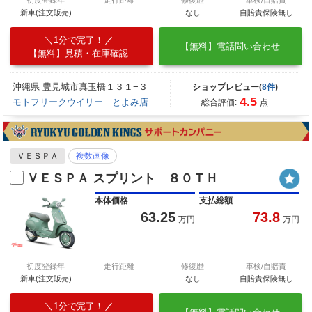
初度登録年
走行距離
修復歴
車検/自賠責
新車(注文販売)
―
なし
自賠責保険無し
1分で完了！
【無料】電話問い合わせ
【無料】見積・在庫確認
沖縄県 豊見城市真玉橋１３１−３
ショップレビュー(
8件
)
4.5
モトフリークウイリー とよみ店
総合評価:
点
ＶＥＳＰＡ
複数画像
ＶＥＳＰＡ スプリント ８０ＴＨ
本体価格
支払総額
63.25
73.8
万円
万円
初度登録年
走行距離
修復歴
車検/自賠責
新車(注文販売)
―
なし
自賠責保険無し
1分で完了！