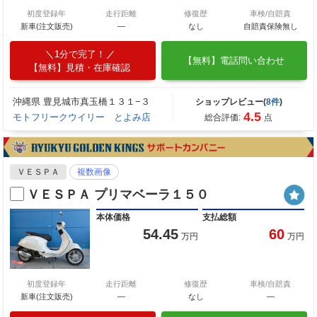
初度登録年
走行距離
修復歴
車検/自賠責
新車(注文販売)
―
なし
自賠責保険無し
1分で完了！
【無料】電話問い合わせ
【無料】見積・在庫確認
沖縄県 豊見城市真玉橋１３１−３
ショップレビュー(
8件
)
4.5
モトフリークウイリー とよみ店
総合評価:
点
ＶＥＳＰＡ
複数画像
ＶＥＳＰＡ プリマベーラ１５０
本体価格
支払総額
54.45
60
万円
万円
初度登録年
走行距離
修復歴
車検/自賠責
新車(注文販売)
―
なし
―