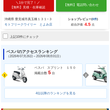
1分で完了！
【無料】電話問い合わせ
【無料】見積・在庫確認
沖縄県 豊見城市真玉橋１３１−３
ショップレビュー(
8件
)
4.5
モトフリークウイリー とよみ店
総合評価:
点
上記10件にチェック
ベスパのアクセスランキング
（2026年07月26日～2026年08月01日）
ベスパ スプリント １５０
5
掲載台数
台
1
2
4位以降のランキングを見る