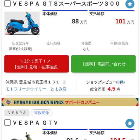
ＶＥＳＰＡ ＧＴＳスーパースポーツ３００
本体価格
支払総額
88
101
万円
万円
初度登録年
走行距離
修復歴
車検/自賠責
新車(注文販売)
―
なし
―
1分で完了！
【無料】電話問い合わせ
【無料】見積・在庫確認
沖縄県 豊見城市真玉橋１３１−３
ショップレビュー(
8件
)
4.5
モトフリークウイリー とよみ店
総合評価:
点
ＶＥＳＰＡ
複数画像
ＶＥＳＰＡ ＧＴＶ
本体価格
支払総額