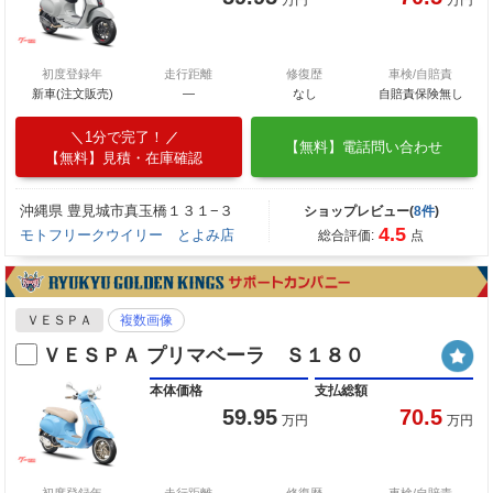
万円
万円
初度登録年
走行距離
修復歴
車検/自賠責
新車(注文販売)
―
なし
自賠責保険無し
1分で完了！
【無料】電話問い合わせ
【無料】見積・在庫確認
沖縄県 豊見城市真玉橋１３１−３
ショップレビュー(
8件
)
4.5
モトフリークウイリー とよみ店
総合評価:
点
ＶＥＳＰＡ
複数画像
ＶＥＳＰＡ プリマベーラ Ｓ１８０
本体価格
支払総額
59.95
70.5
万円
万円