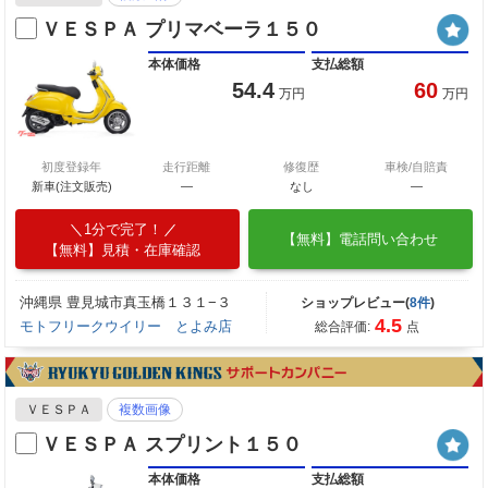
ＶＥＳＰＡ プリマベーラ１５０
本体価格
支払総額
54.4
60
万円
万円
初度登録年
走行距離
修復歴
車検/自賠責
新車(注文販売)
―
なし
―
1分で完了！
【無料】電話問い合わせ
【無料】見積・在庫確認
沖縄県 豊見城市真玉橋１３１−３
ショップレビュー(
8件
)
4.5
モトフリークウイリー とよみ店
総合評価:
点
ＶＥＳＰＡ
複数画像
ＶＥＳＰＡ スプリント１５０
本体価格
支払総額