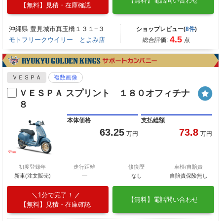
【無料】電話問い合わせ
【無料】見積・在庫確認
沖縄県 豊見城市真玉橋１３１−３
ショップレビュー(
8件
)
4.5
モトフリークウイリー とよみ店
総合評価:
点
ＶＥＳＰＡ
複数画像
ＶＥＳＰＡ スプリント １８０オフィチナ
８
本体価格
支払総額
63.25
73.8
万円
万円
初度登録年
走行距離
修復歴
車検/自賠責
新車(注文販売)
―
なし
自賠責保険無し
1分で完了！
【無料】電話問い合わせ
【無料】見積・在庫確認