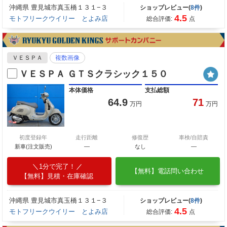
沖縄県 豊見城市真玉橋１３１−３
ショップレビュー(
8件
)
4.5
モトフリークウイリー とよみ店
総合評価:
点
ＶＥＳＰＡ
複数画像
ＶＥＳＰＡ ＧＴＳクラシック１５０
本体価格
支払総額
64.9
71
万円
万円
初度登録年
走行距離
修復歴
車検/自賠責
新車(注文販売)
―
なし
―
1分で完了！
【無料】電話問い合わせ
【無料】見積・在庫確認
沖縄県 豊見城市真玉橋１３１−３
ショップレビュー(
8件
)
4.5
モトフリークウイリー とよみ店
総合評価:
点