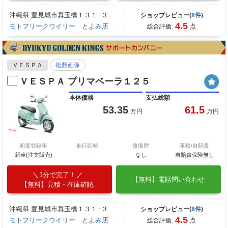
沖縄県 豊見城市真玉橋１３１−３
ショップレビュー(
8件
)
4.5
モトフリークウイリー とよみ店
総合評価:
点
ＶＥＳＰＡ
複数画像
ＶＥＳＰＡ プリマベーラ１２５
本体価格
支払総額
53.35
61.5
万円
万円
初度登録年
走行距離
修復歴
車検/自賠責
新車(注文販売)
―
なし
自賠責保険無し
1分で完了！
【無料】電話問い合わせ
【無料】見積・在庫確認
沖縄県 豊見城市真玉橋１３１−３
ショップレビュー(
8件
)
4.5
モトフリークウイリー とよみ店
総合評価:
点