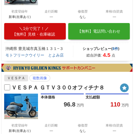
初度登録年
走行距離
修復歴
車検/自賠責
新車(在庫あり)
―
なし
―
1分で完了！
【無料】電話問い合わせ
【無料】見積・在庫確認
沖縄県 豊見城市真玉橋１３１−３
ショップレビュー(
8件
)
4.5
モトフリークウイリー とよみ店
総合評価:
点
ＶＥＳＰＡ
複数画像
ＶＥＳＰＡ ＧＴＶ３００オフィチナ８
本体価格
支払総額
96.8
110
万円
万円
初度登録年
走行距離
修復歴
車検/自賠責
新車(在庫あり)
―
なし
―