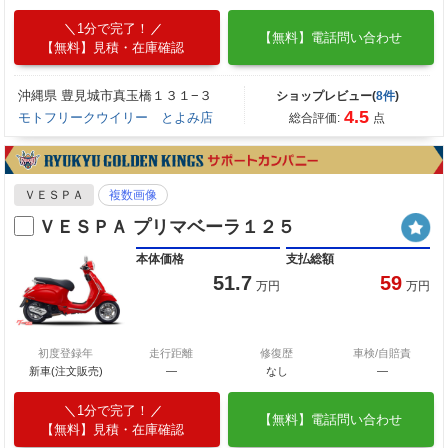
1分で完了！
【無料】電話問い合わせ
【無料】見積・在庫確認
沖縄県 豊見城市真玉橋１３１−３
ショップレビュー(
8件
)
4.5
モトフリークウイリー とよみ店
総合評価:
点
ＶＥＳＰＡ
複数画像
ＶＥＳＰＡ プリマベーラ１２５
本体価格
支払総額
51.7
59
万円
万円
初度登録年
走行距離
修復歴
車検/自賠責
新車(注文販売)
―
なし
―
1分で完了！
【無料】電話問い合わせ
【無料】見積・在庫確認