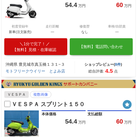
54.4
60
万円
万円
初度登録年
走行距離
修復歴
車検/自賠責
新車(注文販売)
―
なし
―
1分で完了！
【無料】電話問い合わせ
【無料】見積・在庫確認
沖縄県 豊見城市真玉橋１３１−３
ショップレビュー(
8件
)
4.5
モトフリークウイリー とよみ店
総合評価:
点
ＶＥＳＰＡ
複数画像
ＶＥＳＰＡ スプリント１５０
本体価格
支払総額
54.4
60
万円
万円