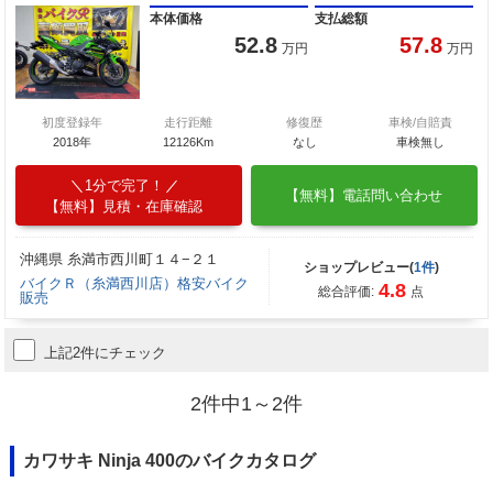
本体価格
支払総額
52.8
57.8
万円
万円
初度登録年
走行距離
修復歴
車検/自賠責
2018年
12126Km
なし
車検無し
1分で完了！
【無料】電話問い合わせ
【無料】見積・在庫確認
沖縄県 糸満市西川町１４−２１
ショップレビュー(
1件
)
バイクＲ（糸満西川店）格安バイク
4.8
総合評価:
点
販売
上記2件にチェック
2件中1～2件
カワサキ Ninja 400のバイクカタログ