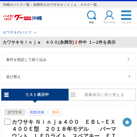
沖縄のバイク一覧：糸満市のカワサキＮｉｎｊａ ４００一覧
検索
マイページ
メニュー
カワサキのバイク
＞
カワサキＮｉｎｊａ ４００(糸満市)
2
件中 1～2件を表示
条件を指定して絞り込み
並び替え
リスト表示中
画像表示に切り替える
カワサキ
複数画像
動画
カワサキ Ｎｉｎｊａ４００ ＥＢＬ−ＥＸ
４００Ｅ型 ２０１８年モデル バーマ
ウント ＬＥＤライト スペアキー ＥＴ