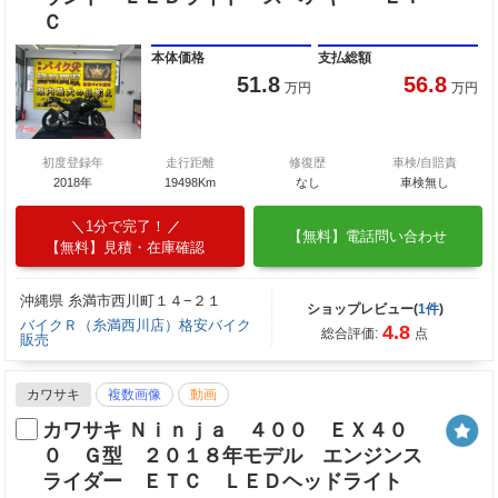
Ｃ
本体価格
支払総額
51.8
56.8
万円
万円
初度登録年
走行距離
修復歴
車検/自賠責
2018年
19498Km
なし
車検無し
1分で完了！
【無料】電話問い合わせ
【無料】見積・在庫確認
沖縄県 糸満市西川町１４−２１
ショップレビュー(
1件
)
バイクＲ（糸満西川店）格安バイク
4.8
総合評価:
点
販売
カワサキ
複数画像
動画
カワサキ Ｎｉｎｊａ ４００ ＥＸ４０
０ Ｇ型 ２０１８年モデル エンジンス
ライダー ＥＴＣ ＬＥＤヘッドライト