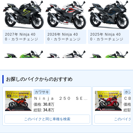
2027年 Ninja 40
2026年 Ninja 40
2025年 Ninja 40
0・カラーチェンジ
0・カラーチェンジ
0・カラーチェンジ
お探しのバイクからのおすすめ
2024年 Ninja 400
2024年 Ninja 40
2023年 Ninja 400
KRT Edition・カラ
0・カラーチェンジ
KRT Edition・マイ
カワサキ
ホン
ーチェンジ
ナーチェンジ
Ｎｉｎｊａ ２５０ ＳＥ ＥＸ２５０Ｌ型 ２０１４年モデル ＥＴＣ 社外マルチバー フェンダーレス ＵＳＢポート
価格:
30.8
万
価格:
総額:
34.8
万
総額:
このバイクと同じ車種を検索
このバイク