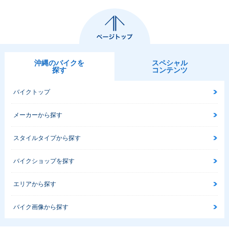
2016年 Ninja 40
2015年 Ninja 400 A
2015年 Ninja 400
0・カラーチェンジ
BS Limited Editio
Special Edition・カ
n・特別・限定仕様
ラーチェンジ
沖縄のバイクを
スペシャル
探す
コンテンツ
バイクトップ
メーカーから探す
2015年 Ninja 400 A
2015年 Ninja 40
2014年 Ninja 400 A
BS Special Editio
0・カラーチェンジ
BS Special Editio
n・カラーチェンジ
n・カラーチェンジ
スタイルタイプから探す
バイクショップを探す
エリアから探す
バイク画像から探す
2014年 Ninja 400
2014年 Ninja 400 A
2014年 Ninja 40
Special Edition・追
BS Special Editio
0・新登場
加
n・追加