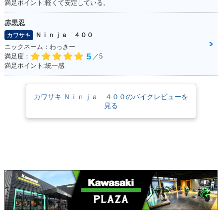
満足ポイント:軽くて安定している。
赤黒忍
Ｎｉｎｊａ ４００
カワサキ
ニックネーム：わっきー
5
満足度：
／5
2018年 Ninja 400
2018年 Ninja 40
2017年 Ninja 400 A
満足ポイント:統一感
KRT Edition・特
0・フルモデルチェ
BS Limited Editio
別・限定仕様
ンジ
n・特別・限定仕様
カワサキ Ｎｉｎｊａ ４００のバイクレビューを
見る
2017年 Ninja 400 A
2017年 Ninja 40
2016年 Ninja 400 A
BS Special Editio
0・カラーチェンジ
BS Special Editio
n・カラーチェンジ
n・カラーチェンジ