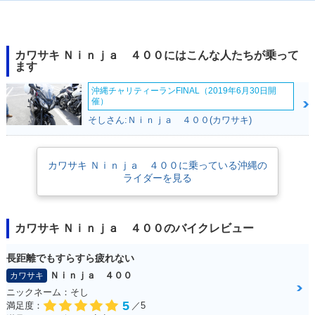
2023年 Ninja 40
2022年 Ninja 400
2022年 Ninja 40
0・マイナーチェン
KRT Edition・特
0・カラーチェンジ
ジ
別・限定仕様
カワサキ Ｎｉｎｊａ ４００にはこんな人たちが乗って
ます
沖縄チャリティーランFINAL（2019年6月30日開
催）
そしさん:Ｎｉｎｊａ ４００(カワサキ)
2021年 Ninja 400
2021年 Ninja 40
2020年 Ninja 400
KRT Edition・特
0・カラーチェンジ
KRT Edition・特
カワサキ Ｎｉｎｊａ ４００に乗っている沖縄の
別・限定仕様
別・限定仕様
ライダーを見る
カワサキ Ｎｉｎｊａ ４００のバイクレビュー
長距離でもすらすら疲れない
2020年 Ninja 40
2019年 Ninja 400
2019年 Ninja 40
Ｎｉｎｊａ ４００
カワサキ
0・カラーチェンジ
KRT Edition・特
0・カラーチェンジ
ニックネーム：そし
別・限定仕様
5
満足度：
／5