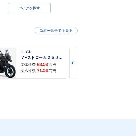
バイクを探す
新着一覧全てを見る
スズキ
スズキ
Ｖ−ストローム２５０ ２６年モデル 水冷２気筒エンジン ＬＥＤヘッドライト標準装備
68.53
68.
本体価格:
万円
本体価格:
71.53
72.
支払総額:
万円
支払総額: