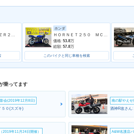
ホンダ
ＢＡＬＩＵＳ−II ＺＲ２５０Ｂ型 ２００７年モデル 社外グリップ 社外リアサス
ＨＯＲＮＥＴ２５０ ＭＣ３１型 １９９９年モデル 社外グリップ・レバー 社外マフラー
価格:
53.8
万
総額:
57.8
万
索
このバイクと同じ車種を検索
が乗ってます
会(2019年12月8日)
南の駅やえせ撮
５０(スズキ)
酒神R改さん
2019年11月24日開催）
A&W名護店バ