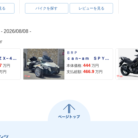
見る
バイクを探す
レビューを見る
- 2026/08/08 -
す
ＢＲＰ
Ｎｉｎｊａ ＺＸ−４Ｒ ＳＥ
ｃａｎ−ａｍ ＳＰＹＤＥＲ ＲＴ ＬＩＭＩＴＥＤ
7
444
万円
本体価格:
万円
466.9
万円
支払総額:
万円
ンツ