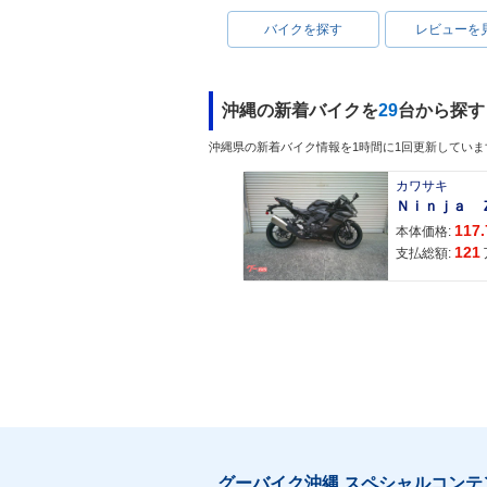
バイクを探す
レビューを
沖縄の新着バイクを
29
台から探す
沖縄県の新着バイク情報を1時間に1回更新していま
カワサキ
117.
本体価格:
121
支払総額:
グーバイク沖縄 スペシャルコンテ