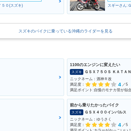
５０(スズキ)
スギーさん:
スズキのバイクに乗っている沖縄のライダーを見る
1100のエンジンに変えたい
ＧＳＸ７５０Ｓ ＫＡＴＡ
スズキ
ニックネーム：酒神Ｒ改
4
満足度：
／5
前から乗りたかったバイク
ＧＳＸ４００インパルス
スズキ
ニックネーム：ゆうさく
4
満足度：
／5
満足ポイント:カラーがかっこいい