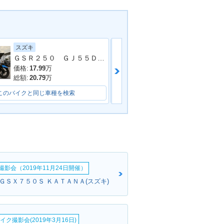
スズキ
スズキ
ＧＳＲ２５０ ＧＪ５５Ｄ型 ノーマル 自賠責保険
ＧＳＸ４００イ
価格:
17.99
万
価格:
85
万
総額:
20.79
万
総額:
99
万
このバイクと同じ車種を検索
このバイクと同じ車種を検索
影会（2019年11月24日開催）
:ＧＳＸ７５０Ｓ ＫＡＴＡＮＡ(スズキ)
イク撮影会(2019年3月16日)