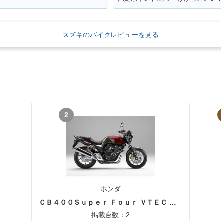
スズキのバイクレビューを見る
2
ホンダ
ＣＢ４００Ｓｕｐｅｒ Ｆｏｕｒ ＶＴＥＣ ＳＰＥＣ３
掲載台数：2