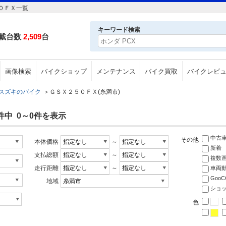
０ＦＸ一覧
キーワード検索
載台数
2,509
台
画像検索
バイクショップ
メンテナンス
バイク買取
バイクレビ
スズキのバイク
＞
ＧＳＸ２５０ＦＸ(糸満市)
件中 0～0件を表示
中古
その他
本体価格
～
新着
支払総額
～
複数
走行距離
～
車両
Goo
地域
ショ
色