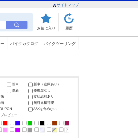
サイトマップ
お気に入り
履歴
ュー
バイクカタログ
バイクツーリング
車
新車
新車（在庫あり）
更新
修復歴なし
画像
支払総額あり
動画
無料見積可能
COUPON
ASKを含めない
ップレビュー