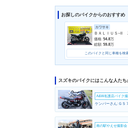
お探しのバイクからのおすすめ
カワサキ
価格:
54.8
万
総額:
59.8
万
このバイクと同じ車種を検
スズキのバイクにはこんな人たち
A&W名護店バイク撮影
ケンパーさん:ＧＳ７
南の駅やえせ撮影会（