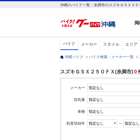
沖縄のバイク一覧：糸満市のスズキＧＳＸ２５
掲
バイク
メーカー
スタイル
エリア
沖縄バイク
＞
バイク検索：メーカー一覧
＞
スズキＧＳＸ２５０ＦＸ(糸満市)
0
メーカー
排気量
車種
初度登録年
～