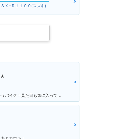
ＧＳＸ−Ｒ１１００(スズキ)
ＮＡ
満足ポイント:自慢のモナカ管が似合うバイク！見た目も気に入っています！
！あとカウル！