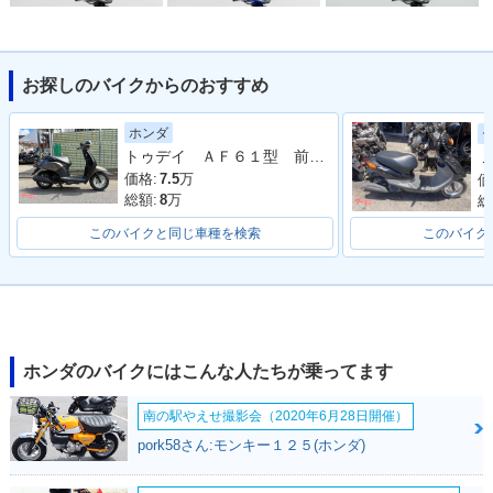
お探しのバイクからのおすすめ
2010年 Dio Specia
2010年 Dio・カラー
2009年 Dio・カラー
l・特別・限定仕様
チェンジ
チェンジ
ホンダ
トゥデイ ＡＦ６１型 前後タイヤ新品 バッテリー新品 ブレーキシュー新品 ４サイクル キャブ車
Ｊ
価格:
7.5
万
価
総額:
8
万
総
このバイクと同じ車種を検索
このバイク
2008年 Dio・マイナ
2006年 Dio・カラー
2004年 Dio Special
ーチェンジ
チェンジ
Color・特別・限定
仕様
ホンダのバイクにはこんな人たちが乗ってます
南の駅やえせ撮影会（2020年6月28日開催）
pork58さん:モンキー１２５(ホンダ)
2004年 Dio・新登場
1990年 Dio 新春Sp
1990年 Dio・マイナ