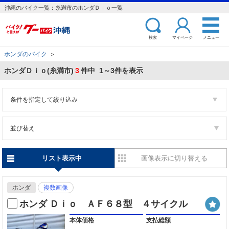
沖縄のバイク一覧：糸満市のホンダＤｉｏ一覧
検索
マイページ
メニュー
ホンダのバイク
＞
ホンダＤｉｏ(糸満市)
3
件中 1～3件を表示
条件を指定して絞り込み
並び替え
リスト表示中
画像表示に切り替える
ホンダ
複数画像
ホンダ Ｄｉｏ ＡＦ６８型 ４サイクル
本体価格
支払総額