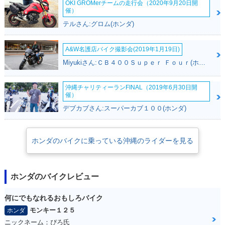
OKI GROMerチームの走行会（2020年9月20日開
ecial Edition・特
ーチェンジ
催）
別・限定仕様
テルさん:グロム(ホンダ)
A&W名護店バイク撮影会(2019年1月19日)
Miyukiさん:ＣＢ４００Ｓｕｐｅｒ Ｆｏｕｒ(ホンダ)
沖縄チャリティーランFINAL（2019年6月30日開
1989年 Dio Special
1989年 Dio Special
1989年 Dio SP・特
催）
ETHNIC Edition・
MARINE Edition・
別・限定仕様
デブカブさん:スーパーカブ１００(ホンダ)
特別・限定仕様
特別・限定仕様
ホンダのバイクに乗っている沖縄のライダーを見る
ホンダのバイクレビュー
1989年 Dio 新春Sp
1989年 Dio・カラー
1988年 Dio・カラー
ecial Edition・特
チェンジ
チェンジ
何にでもなれるおもしろバイク
別・限定仕様
モンキー１２５
ホンダ
ニックネーム：ぴろ氏