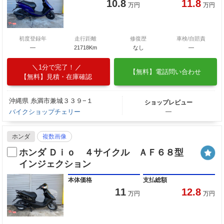
10.8
11.8
万円
万円
初度登録年
走行距離
修復歴
車検/自賠責
―
21718Km
なし
―
1分で完了！
【無料】電話問い合わせ
【無料】見積・在庫確認
沖縄県 糸満市兼城３３９−１
ショップレビュー
バイクショップチェリー
―
ホンダ
複数画像
ホンダ Ｄｉｏ ４サイクル ＡＦ６８型
インジェクション
本体価格
支払総額
11
12.8
万円
万円