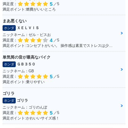
5
満足度：
／5
満足ポイント:燃費がいいところ
まあ悪くない
ＸＥＬＶＩＳ
ホンダ
1988年 Dio・新登場
ニックネーム：ゼル・ビスお
4
満足度：
／5
満足ポイント:コンセプトがいい。 操作感は素直でストレスは少ない。 走行に安定感があり、姿勢もいいので疲れにくい。 全体的にバランスが良く、尖っていないので落ち着いてバイクに乗る人は長く乗れると思う。
単気筒の音が最高なバイク
ＧＢ３５０
ホンダ
ニックネーム：GB
5
満足度：
／5
満足ポイント:乗りやすい
ゴリラ
ゴリラ
ホンダ
ニックネーム：ゴリのんぼ
5
満足度：
／5
満足ポイント:かわいいサイズ感！