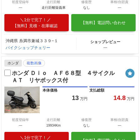
初度登録年
走行距離
修復歴
車検/自賠責
―
走行距離疑義車
なし
―
1分で完了！
【無料】電話問い合わせ
【無料】見積・在庫確認
沖縄県 糸満市兼城３３９−１
ショップレビュー
バイクショップチェリー
―
ホンダ
複数画像
ホンダ Ｄｉｏ ＡＦ６８型 ４サイクル
ＡＴ リヤボックス付
本体価格
支払総額
13
14.8
万円
万円
初度登録年
走行距離
修復歴
車検/自賠責
―
19934Km
なし
―
1分で完了！