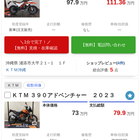
97.9
111.36
万円
万円
初度登録年
走行距離
修復歴
車検/自賠責
新車(注文販売)
―
なし
―
1分で完了！
【無料】電話問い合わせ
【無料】見積・在庫確認
沖縄県 浦添市大平２１−１ １Ｆ
ショップレビュー(
4件
)
5
ＫＴＭ沖縄
総合評価:
点
ＫＴＭ
複数画像
ＫＴＭ ３９０アドベンチャー ２０２３
本体価格
支払総額
73
79.9
万円
万円
初度登録年
走行距離
修復歴
車検/自賠責