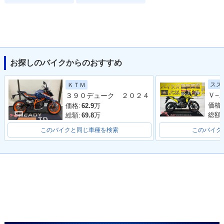
お探しのバイクからのおすすめ
スズ
ＫＴＭ
３９０デューク ２０２４
価格:
価格:
62.9
万
総額:
総額:
69.8
万
このバイクと同じ車種を検索
このバイク