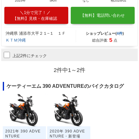
2025年
5Km
なし
検2028/02
1分で完了！
【無料】電話問い合わせ
【無料】見積・在庫確認
沖縄県 浦添市大平２１−１ １Ｆ
ショップレビュー(
4件
)
5
ＫＴＭ沖縄
総合評価:
点
上記2件にチェック
2件中1～2件
ケーティーエム 390 ADVENTUREのバイクカタログ
2021年 390 ADVE
2020年 390 ADVE
NTURE
NTURE・新登場