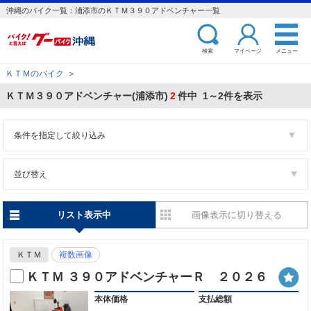
沖縄のバイク一覧：浦添市のＫＴＭ３９０アドベンチャー一覧
検索
マイページ
メニュー
ＫＴＭのバイク
＞
ＫＴＭ３９０アドベンチャー(浦添市)
2
件中 1～2件を表示
条件を指定して絞り込み
並び替え
リスト表示中
画像表示に切り替える
ＫＴＭ
複数画像
ＫＴＭ ３９０アドベンチャーＲ ２０２６
本体価格
支払総額