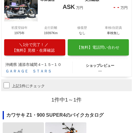
ASK
- -
万円
万円
初度登録年
走行距離
修復歴
車検/自賠責
1975年
19397Km
なし
車検無し
1分で完了！
【無料】電話問い合わせ
【無料】見積・在庫確認
沖縄県 浦添市城間４−１５−１０
ショップレビュー
ＧＡＲＡＧＥ ＳＴＡＲＳ
―
上記1件にチェック
1件中1～1件
カワサキ Z1・900 SUPER4のバイクカタログ