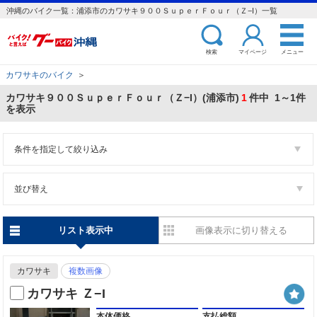
沖縄のバイク一覧：浦添市のカワサキ９００ＳｕｐｅｒＦｏｕｒ（Ｚ−I）一覧
検索
マイページ
メニュー
カワサキのバイク
＞
カワサキ９００ＳｕｐｅｒＦｏｕｒ（Ｚ−I）(浦添市)
1
件中 1～1件
を表示
条件を指定して絞り込み
並び替え
リスト表示中
画像表示に切り替える
カワサキ
複数画像
カワサキ Ｚ−I
本体価格
支払総額