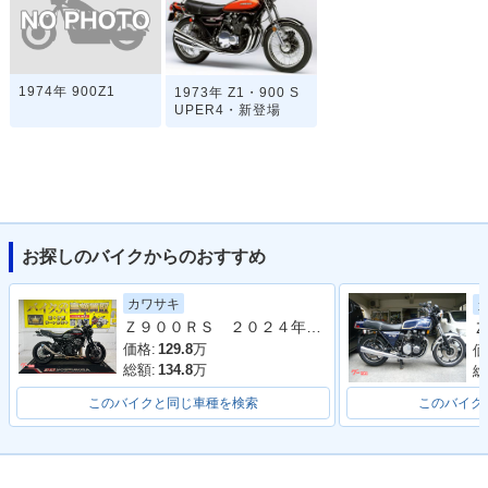
1974年 900Z1
1973年 Z1・900 S
UPER4・新登場
お探しのバイクからのおすすめ
カワサキ
Ｚ９００ＲＳ ２０２４年モデル 社外フルエキマフラー フェンダーレス ラジエーターカバー タンデムバー シート カスタム多数
Ｚ
価格:
129.8
万
価
総額:
134.8
万
総
このバイクと同じ車種を検索
このバイク