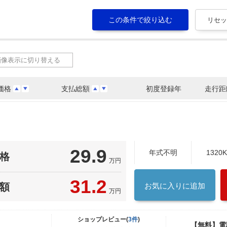
画像表示に切り替える
価格
支払総額
初度登録年
走行距
29.9
年式不明
1320
格
万円
31.2
額
お気に入りに追加
万円
ショップレビュー(
3件
)
【無料】電