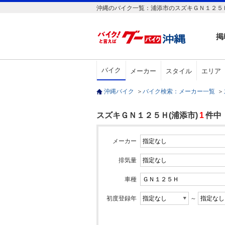
沖縄のバイク一覧：浦添市のスズキＧＮ１２５
掲
バイク
メーカー
スタイル
エリア
沖縄バイク
＞
バイク検索：メーカー一覧
＞
スズキＧＮ１２５Ｈ(浦添市)
1
件中
メーカー
排気量
車種
初度登録年
～