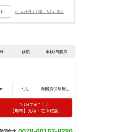
+ この条件をお気に入りに追加
離
修復
車検/自賠責
Km
なし
自賠責保険無し
1分で完了！
【無料】見積・在庫確認
0078-60162-8286
話問合せ