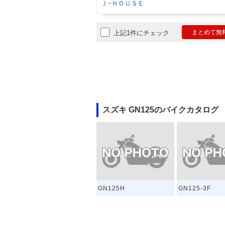
Ｊ−ＨＯＵＳＥ
まとめて無
上記1件にチェック
スズキ GN125のバイクカタログ
GN125H
GN125-3F