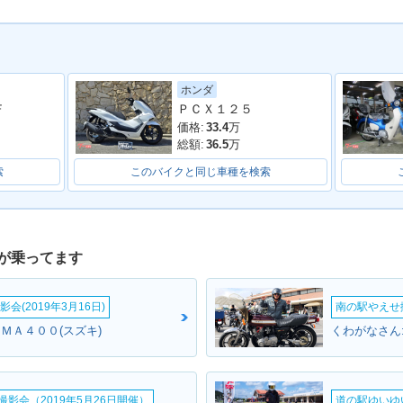
ホンダ
Ｆ
ＰＣＸ１２５
価格:
33.4
万
総額:
36.5
万
索
このバイクと同じ車種を検索
が乗ってます
会(2019年3月16日)
南の駅やえせ撮
ＵＭＡ４００(スズキ)
くわがなさん
影会（2019年5月26日開催）
道の駅ゆいゆ