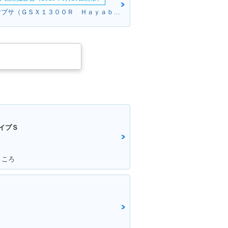
キノさん:ハヤブサ（ＧＳＸ１３００Ｒ Ｈａｙａｂｕｓａ）(スズキ)
イプＳ
ところ
ク