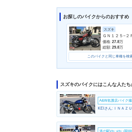
お探しのバイクからのおすすめ
スズキ
ＧＮ１２５−２
価格:
27.8
万
総額:
29.8
万
このバイクと同じ車種を検
スズキのバイクにはこんな人たち
A&W名護店バイク撮影
KEIさん:ＩＮＡＺ
道の駅ゆいゆい国頭撮