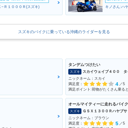
−Ｒ１０００Ｒ(スズキ)
スズキのバイクに乗っている沖縄のライダーを見る
タンデムつけたい
スカイウェイブ４００ タ
スズキ
ニックネーム：スカイ
4
満足度：
／5
満足ポイント:荷物がたくさん乗る
オールマイティーに走れるバイ
ＧＳＸ１３００Ｒハヤブサ
スズキ
ニックネーム：ブラウン
5
満足度：
／5