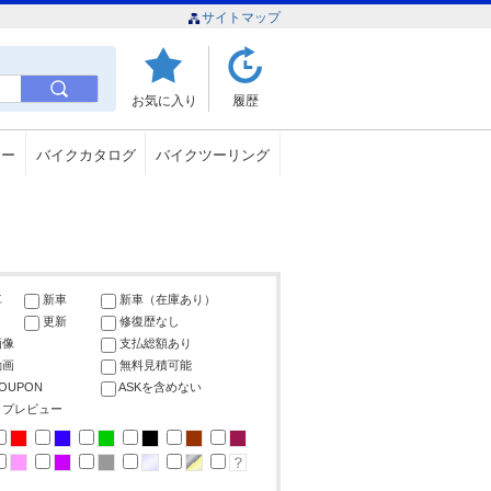
サイトマップ
お気に入り
履歴
ュー
バイクカタログ
バイクツーリング
車
新車
新車（在庫あり）
更新
修復歴なし
画像
支払総額あり
動画
無料見積可能
COUPON
ASKを含めない
ップレビュー