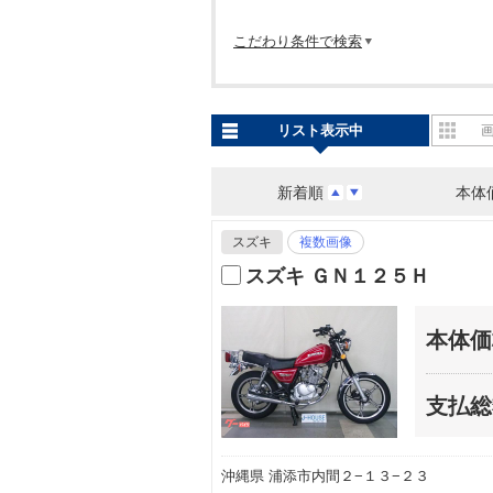
こだわり条件で検索
リスト表示中
新着順
本体
スズキ
複数画像
スズキ ＧＮ１２５Ｈ
本体価
支払総
沖縄県 浦添市内間２−１３−２３