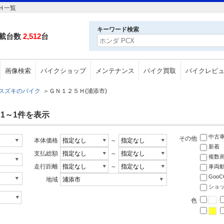
Ｈ一覧
キーワード検索
載台数
2,512
台
画像検索
バイクショップ
メンテナンス
バイク買取
バイクレビ
スズキのバイク
＞
ＧＮ１２５Ｈ(浦添市)
 1～1件を表示
中古
その他
本体価格
～
新着
支払総額
～
複数
走行距離
～
車両
Goo
地域
ショ
色