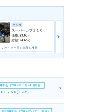
ヤマハ
ホンダ
スーパーカブ１１０
価格:
16.8
万
価格:
23.6
万
総額:
19.8
万
総額:
24.65
万
このバイクと同じ車種を検索
このバイクと同じ車種を検索
影会（2019年11月24日開催）
:ＧＳ７５０(スズキ)
い国頭撮影会（2019年5月26日開催）