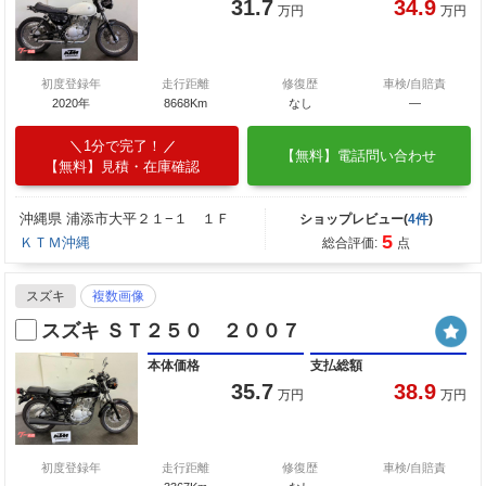
31.7
34.9
万円
万円
初度登録年
走行距離
修復歴
車検/自賠責
2020年
8668Km
なし
―
1分で完了！
【無料】電話問い合わせ
【無料】見積・在庫確認
沖縄県 浦添市大平２１−１ １Ｆ
ショップレビュー(
4件
)
5
ＫＴＭ沖縄
総合評価:
点
スズキ
複数画像
スズキ ＳＴ２５０ ２００７
本体価格
支払総額
35.7
38.9
万円
万円
初度登録年
走行距離
修復歴
車検/自賠責