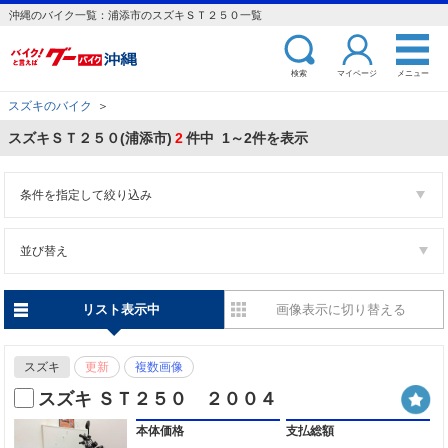
沖縄のバイク一覧：浦添市のスズキＳＴ２５０一覧
検索
マイページ
メニュー
スズキのバイク
＞
スズキＳＴ２５０(浦添市)
2
件中 1～2件を表示
条件を指定して絞り込み
並び替え
リスト表示中
画像表示に切り替える
スズキ
更新
複数画像
スズキ ＳＴ２５０ ２００４
本体価格
支払総額