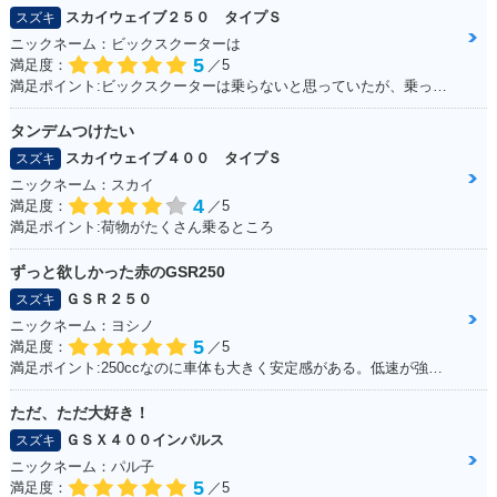
スカイウェイブ２５０ タイプＳ
スズキ
ニックネーム：ビックスクーターは
5
満足度：
／5
満足ポイント:ビックスクーターは乗らないと思っていたが、乗ってみると離れなれなくなった。 運転しやすい！メットイン大きい！走りのストレスもない！ 通勤・通学にぴったりで、とても良い足☆ カスタムパーツも多くて楽しい！結局楽しいオススメの一台になりました！
タンデムつけたい
スカイウェイブ４００ タイプＳ
スズキ
ニックネーム：スカイ
4
満足度：
／5
満足ポイント:荷物がたくさん乗るところ
ずっと欲しかった赤のGSR250
ＧＳＲ２５０
スズキ
ニックネーム：ヨシノ
5
満足度：
／5
満足ポイント:250ccなのに車体も大きく安定感がある。低速が強いのエンスト知らず。
ただ、ただ大好き！
ＧＳＸ４００インパルス
スズキ
ニックネーム：パル子
5
満足度：
／5