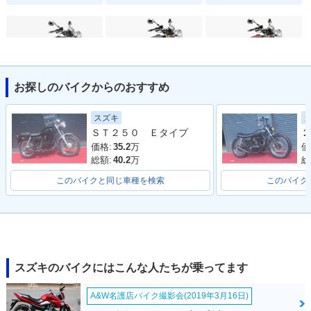
お探しのバイクからのおすすめ
2012年 ST250 E-Ty
2008年 ST250 E-Ty
2008年 ST250 E-Ty
pe・カラーチェンジ
pe・特別・限定仕様
pe・マイナーチェン
スズキ
ジ
ＳＴ２５０ Ｅタイプ
２
価格:
35.2
万
価
総額:
40.2
万
総
このバイクと同じ車種を検索
このバイク
2007年 ST250 E-Ty
2007年 ST250・カ
2005年 ST250 E-Ty
pe・カラーチェンジ
ラーチェンジ
pe・カラーチェンジ
スズキのバイクにはこんな人たちが乗ってます
A&W名護店バイク撮影会(2019年3月16日)