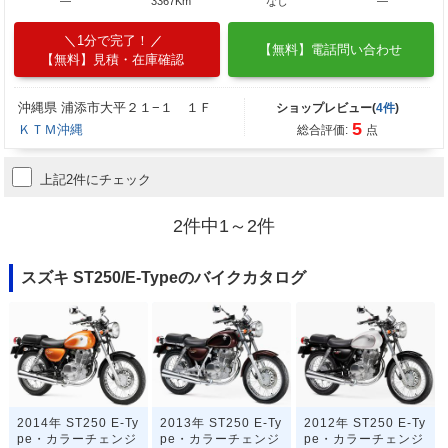
―
3367Km
なし
―
1分で完了！
【無料】電話問い合わせ
【無料】見積・在庫確認
沖縄県 浦添市大平２１−１ １Ｆ
ショップレビュー(
4件
)
5
ＫＴＭ沖縄
総合評価:
点
上記2件にチェック
2件中1～2件
スズキ ST250/E-Typeのバイクカタログ
2014年 ST250 E-Ty
2013年 ST250 E-Ty
2012年 ST250 E-Ty
pe・カラーチェンジ
pe・カラーチェンジ
pe・カラーチェンジ