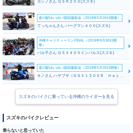
ヨシノさん:ＧＳＲ２５０(スズキ)
2005年 ST250・カ
2004年 ST250 E-Ty
2004年 ST250 E-Ty
道の駅ゆいゆい国頭撮影会（2019年5月26日開催）
ラーチェンジ
pe Sカスタマイズ・
pe Cカスタマイズ・
特別・限定仕様
特別・限定仕様
てっちゃんさん:バーグマン４００(スズキ)
沖縄チャリティーランFINAL（2019年6月30日開
催）
パル子さん:ＧＳＸ４００インパルス(スズキ)
道の駅ゆいゆい国頭撮影会（2019年5月26日開催）
2004年 ST250 E-Ty
2004年 ST250・新
pe・追加
登場
キノさん:ハヤブサ（ＧＳＸ１３００Ｒ Ｈａｙａｂｕｓａ）(スズキ)
スズキのバイクに乗っている沖縄のライダーを見る
スズキのバイクレビュー
乗らないと思っていた