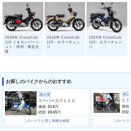
2026年 CrossCub
2026年 CrossCub
2024年 CrossCub
110 くまモンバージ
110・カラーチェン
110・カラーチェン
ョン・特別・限定仕
ジ
ジ
様
お探しのバイクからのおすすめ
ホン
ホンダ
2022年 CrossCub
2022年 CrossCub
2021年 CrossCub
スーパーカブ１１０
110 くまモンバージ
110・マイナーチェ
110・特別・限定仕
ョン・特別・限定仕
ンジ
様
価格:
価格:
23.6
万
様
総額:
総額:
24.65
万
このバイクと同じ車種を検索
このバイク