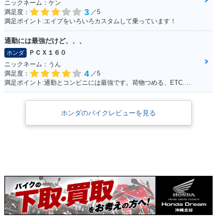
ニックネーム：ケン
3
満足度：
／5
満足ポイント:エイプをいろいろカスタムして乗っています！
通勤には最強だけど、、、
ＰＣＸ１６０
ホンダ
ニックネーム：うん
4
満足度：
／5
満足ポイント:通勤とコンビニには最強です。荷物つめる、ETC.車載カメラ、ロングスクリーンでした。平和な日本を肌で感じることできます。 けれど、、、
ホンダのバイクレビューを見る