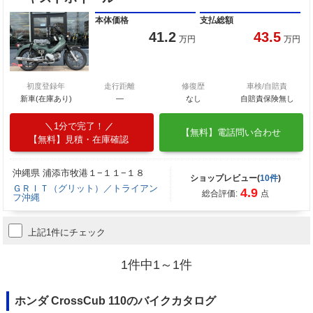
本体価格
支払総額
41.2
43.5
万円
万円
初度登録年
走行距離
修復歴
車検/自賠責
新車(在庫あり)
―
なし
自賠責保険無し
1分で完了！
【無料】電話問い合わせ
【無料】見積・在庫確認
沖縄県 浦添市牧港１−１１−１８
ショップレビュー(
10件
)
ＧＲＩＴ（グリット）／トライアン
4.9
総合評価:
点
フ沖縄
上記1件にチェック
1件中1～1件
ホンダ CrossCub 110のバイクカタログ