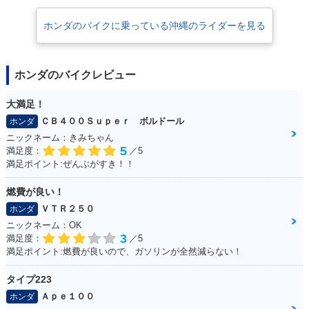
2014年 CROSS Cu
2013年 CROSS Cu
ホンダのバイクに乗っている沖縄のライダーを見る
b・カラーチェンジ
b・新登場
ホンダのバイクレビュー
大満足！
ＣＢ４００Ｓｕｐｅｒ ボルドール
ホンダ
ニックネーム：きみちゃん
5
満足度：
／5
満足ポイント:ぜんぶがすき！！
燃費が良い！
ＶＴＲ２５０
ホンダ
ニックネーム：OK
3
満足度：
／5
満足ポイント:燃費が良いので、ガソリンが全然減らない！
タイプ223
Ａｐｅ１００
ホンダ