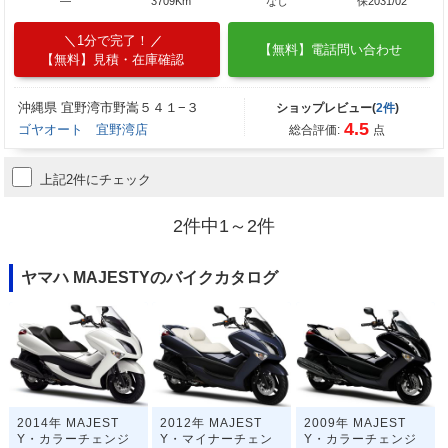
―
3709Km
なし
保2031/02
1分で完了！
【無料】電話問い合わせ
【無料】見積・在庫確認
沖縄県 宜野湾市野嵩５４１−３
ショップレビュー(
2件
)
4.5
ゴヤオート 宜野湾店
総合評価:
点
上記2件にチェック
2件中1～2件
ヤマハ MAJESTYのバイクカタログ
2014年 MAJEST
2012年 MAJEST
2009年 MAJEST
Y・カラーチェンジ
Y・マイナーチェン
Y・カラーチェンジ