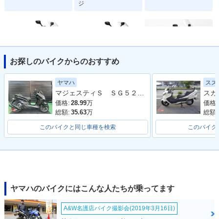
ジ
お探しのバイクからのおすすめ
2008年 MAJEST
2007年 MAJEST
2003年 MAJESTY A
ヤマハ
スズ
Y・カラーチェンジ
Y・フルモデルチェ
BS・カラーチェンジ
マジェスティＳ ＳＧ５２Ｊ 最終２０２０年モデル 純正ロングスクリーン ブラックメタリックＸ
ンジ
価格:
28.99
万
価格:
総額:
35.63
万
総額:
このバイクと同じ車種を検索
このバイク
2003年 MAJESTY
2002年 MAJESTY A
2002年 MAJESTY
BS・カラーチェンジ
ヤマハのバイクにはこんな人たちが乗ってます
A&W名護店バイク撮影会(2019年3月16日)