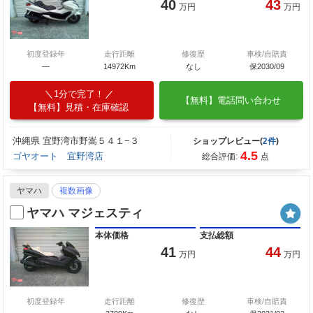
40
43
万円
万円
初度登録年
走行距離
修復歴
車検/自賠責
―
14972Km
なし
保2030/09
1分で完了！
【無料】電話問い合わせ
【無料】見積・在庫確認
沖縄県 宜野湾市野嵩５４１−３
ショップレビュー(
2件
)
4.5
ゴヤオート 宜野湾店
総合評価:
点
ヤマハ
複数画像
ヤマハ マジェスティ
本体価格
支払総額
41
44
万円
万円
初度登録年
走行距離
修復歴
車検/自賠責