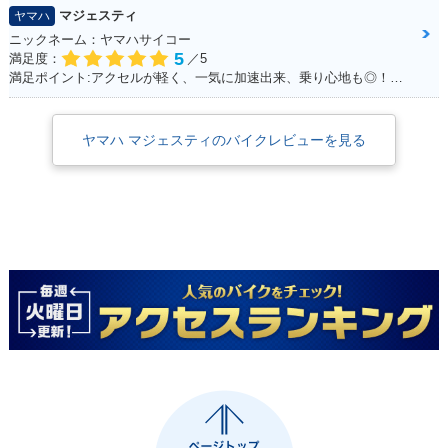
マジェスティ
ヤマハ
ニックネーム：ヤマハサイコー
5
満足度：
／5
満足ポイント:アクセルが軽く、一気に加速出来、乗り心地も◎！見た目もかっこ良く、メットインも広くフルフェイスが2つ入ります！ カスタムパーツも多いので色々いじって楽しめます！
ヤマハ マジェスティのバイクレビューを見る
1995年 MAJEST
Y・新登場