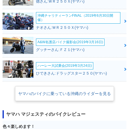
徳さん:ＷＲ２５０Ｘ(ヤマハ)
沖縄チャリティーランFINAL（2019年6月30日開
2001年 MAJEST
2001年 MAJEST
2000年 MAJEST
催）
Y・カラーチェンジ
Y・マイナーチェン
Y・フルモデルチェ
ナオさん:ＷＲ２５０Ｘ(ヤマハ)
ジ
ンジ
A&W名護店バイク撮影会(2019年3月16日)
グッチーさん:ＦＺ１(ヤマハ)
ハーレー大試乗会(2019年3月24日)
1999年 MAJESTY
1999年 MAJESTY A
1998年 MAJESTY A
ひできさん:ドラッグスター２５０(ヤマハ)
BS・カラーチェンジ
BS・追加
ヤマハのバイクに乗っている沖縄のライダーを見る
ヤマハ マジェスティのバイクレビュー
1998年 MAJEST
1997年 MAJESTY
1996年 MAJEST
Y・カラーチェンジ
Y・マイナーチェン
色々楽しめます！
ジ