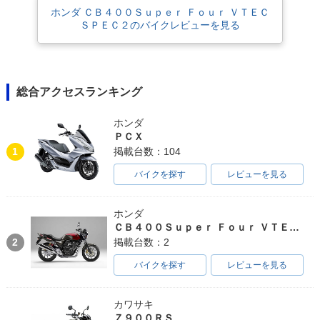
PER FOUR HYPER
PER FOUR HYPER
PER FOUR HYPER
ホンダ ＣＢ４００Ｓｕｐｅｒ Ｆｏｕｒ ＶＴＥＣ
VTEC Revo ABS S
VTEC Revo ABS E
VTEC Revo ABS・
pecial Edition・特
Package・追加
マイナーチェンジ
ＳＰＥＣ２のバイクレビューを見る
別・限定仕様
総合アクセスランキング
ホンダ
ＰＣＸ
2014年 CB400 SU
2012年 CB400 SU
2012年 CB400 SU
1
掲載台数：104
PER FOUR HYPER
PER FOUR HYPER
PER FOUR HYPER
VTEC Revo・マイ
VTEC Revo Specia
VTEC Revo Specia
バイクを探す
レビューを見る
ナーチェンジ
l Edition・特別・限
l Edition・特別・限
定仕様
定仕様
ホンダ
ＣＢ４００Ｓｕｐｅｒ Ｆｏｕｒ ＶＴＥＣ ＳＰＥＣ３
2
掲載台数：2
バイクを探す
レビューを見る
2012年 CB400 SU
2012年 CB400 SU
2011年 CB400 SU
カワサキ
PER FOUR HYPER
PER FOUR HYPER
PER FOUR HYPER
Ｚ９００ＲＳ