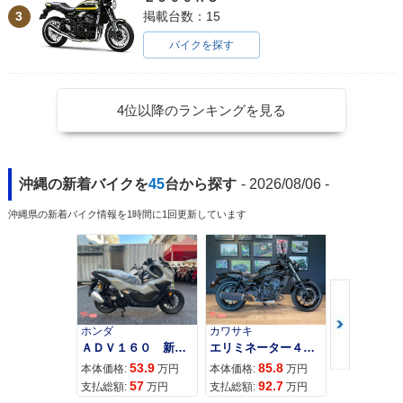
VTEC Revo ABS・
VTEC Revo・カラ
VTEC Revo Specia
3
掲載台数：15
カラーチェンジ
ーチェンジ
l Edition・特別・限
定仕様
バイクを探す
4位以降のランキングを見る
2011年 CB400 SU
2011年 CB400 SU
2010年 CB400 SU
PER FOUR HYPER
PER FOUR HYPER
PER FOUR HYPER
沖縄の新着バイクを
45
台から探す
- 2026/08/06 -
VTEC Revo ABS・
VTEC Revo・カラ
VTEC Revo 限定カ
カラーチェンジ
ーチェンジ
ラー・特別・限定仕
沖縄県の新着バイク情報を1時間に1回更新しています
様
ホンダ
カワサキ
カワサキ
ＡＤＶ１６０ 新車 ２０２６年最新モデル パールスモーキーグレー スマートキー ２９Ｌメットイン ＵＳＢ Ｔｙｐｅ−Ｃ装備
エリミネーター４００
2010年 CB400 SU
2010年 CB400 SU
2008年 CB400 SU
53.9
85.8
95
本体価格:
万円
本体価格:
万円
本体価格:
PER FOUR HYPER
PER FOUR HYPER
PER FOUR HYPER
57
92.7
10
支払総額:
万円
支払総額:
万円
支払総額:
VTEC Revo ABS・
VTEC Revo・カラ
VTEC Revo Specia