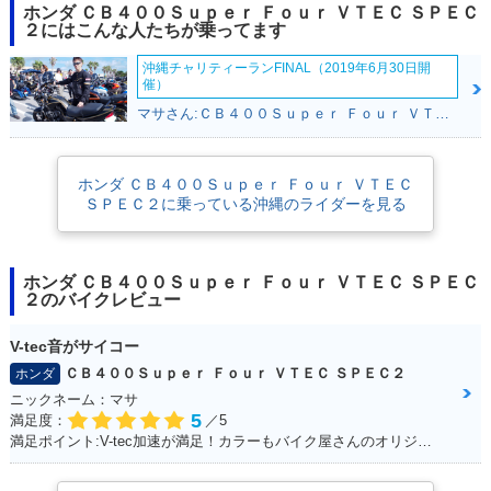
2018年 CB400 SU
2018年 CB400 SU
2016年 CB400 SU
ホンダ ＣＢ４００Ｓｕｐｅｒ Ｆｏｕｒ ＶＴＥＣ ＳＰＥＣ
PER FOUR HYPER
PER FOUR HYPER
PER FOUR HYPER
２にはこんな人たちが乗ってます
VTEC Revo ABS・
VTEC Revo・マイ
VTEC Revo Specia
マイナーチェンジ
ナーチェンジ
l Edition・特別・限
沖縄チャリティーランFINAL（2019年6月30日開
定仕様
催）
マサさん:ＣＢ４００Ｓｕｐｅｒ Ｆｏｕｒ ＶＴＥＣ ＳＰＥＣ２(ホンダ)
ホンダ ＣＢ４００Ｓｕｐｅｒ Ｆｏｕｒ ＶＴＥＣ
ＳＰＥＣ２に乗っている沖縄のライダーを見る
2016年 CB400 SU
2016年 CB400 SU
2016年 CB400 SU
PER FOUR HYPER
PER FOUR HYPER
PER FOUR HYPER
VTEC Revo ABS E
VTEC Revo ABS・
VTEC Revo・カラ
ホンダ ＣＢ４００Ｓｕｐｅｒ Ｆｏｕｒ ＶＴＥＣ ＳＰＥＣ
Package・カラーチ
カラーチェンジ
ーチェンジ
２のバイクレビュー
ェンジ
V-tec音がサイコー
ＣＢ４００Ｓｕｐｅｒ Ｆｏｕｒ ＶＴＥＣ ＳＰＥＣ２
ホンダ
ニックネーム：マサ
5
満足度：
／5
満足ポイント:V-tec加速が満足！カラーもバイク屋さんのオリジナルカラーです。
2015年 CB400 SU
2014年 CB400 SU
2014年 CB400 SU