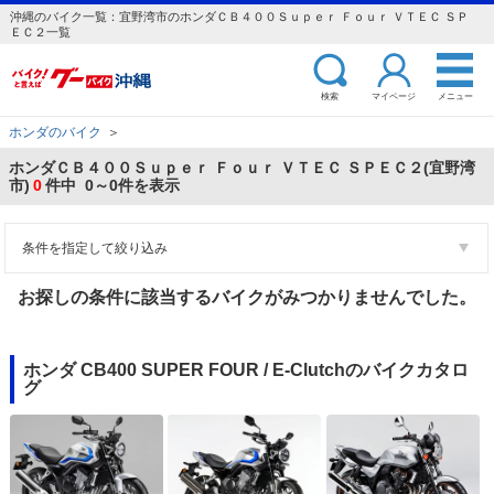
沖縄のバイク一覧：宜野湾市のホンダＣＢ４００Ｓｕｐｅｒ Ｆｏｕｒ ＶＴＥＣ ＳＰ
ＥＣ２一覧
検索
マイページ
メニュー
ホンダのバイク
＞
ホンダＣＢ４００Ｓｕｐｅｒ Ｆｏｕｒ ＶＴＥＣ ＳＰＥＣ２(宜野湾
市)
0
件中 0～0件を表示
条件を指定して絞り込み
お探しの条件に該当するバイクがみつかりませんでした。
ホンダ CB400 SUPER FOUR / E-Clutchのバイクカタロ
グ