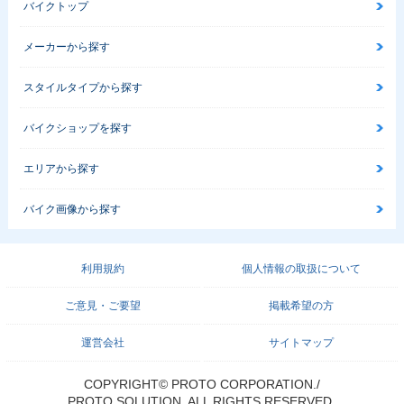
バイクトップ
メーカーから探す
スタイルタイプから探す
2002年 CB400 SU
2002年 CB400 SU
2001年 CB400 SU
PER FOUR HYPER
PER FOUR HYPER
PER FOUR HYPER
バイクショップを探す
VTEC Ⅱ・マイナー
VTEC Ⅱ・追加
VTEC・マイナーチ
チェンジ
ェンジ
エリアから探す
バイク画像から探す
利用規約
個人情報の取扱について
2000年 CB400 SU
1999年 CB400 SU
1998年 CB400 SU
ご意見・ご要望
掲載希望の方
PER FOUR HYPER
PER FOUR HYPER
PER FOUR VERSI
VTEC・マイナーチ
VTEC・フルモデル
ON S 50th Anniver
ェンジ
チェンジ
sary Special・特
運営会社
サイトマップ
別・限定仕様
COPYRIGHT© PROTO CORPORATION./
PROTO SOLUTION. ALL RIGHTS RESERVED.