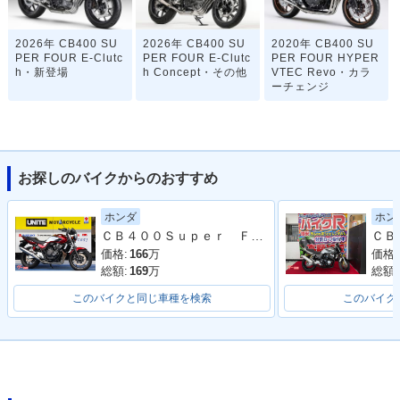
2026年 CB400 SU
2026年 CB400 SU
2020年 CB400 SU
PER FOUR E-Clutc
PER FOUR E-Clutc
PER FOUR HYPER
h・新登場
h Concept・その他
VTEC Revo・カラ
ーチェンジ
お探しのバイクからのおすすめ
ホンダ
ホン
2019年 CB400 SU
2018年 CB400 SU
2018年 CB400 SU
ＣＢ４００Ｓｕｐｅｒ Ｆｏｕｒ ＶＴＥＣ Ｒｅｖｏ ＮＣ４２後期 最終型 ワンオーナー
PER FOUR HYPER
PER FOUR HYPER
PER FOUR HYPER
VTEC Revo・マイ
VTEC Revo ABS・
VTEC Revo・カラ
価格:
166
万
価格:
ナーチェンジ
カラーチェンジ
ーチェンジ
総額:
169
万
総額:
このバイクと同じ車種を検索
このバイク