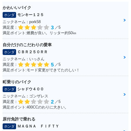
かわいいバイク
モンキー１２５
ホンダ
ニックネーム：pork58
3
満足度：
／5
満足ポイント:燃費が良い。リッター約50㎞
自分だけのこだわりの愛車
ＣＢＲ２５０ＲＲ
ホンダ
ニックネーム：いっさん
5
満足度：
／5
満足ポイント:モード変更ができてたのしい！
町乗りのバイク
シャドウ４００
ホンダ
ニックネーム：ゴンザレス
2
満足度：
／5
満足ポイント:400CCのわりに大きい。
原付免許で乗れる
ＭＡＧＮＡ ＦＩＦＴＹ
ホンダ