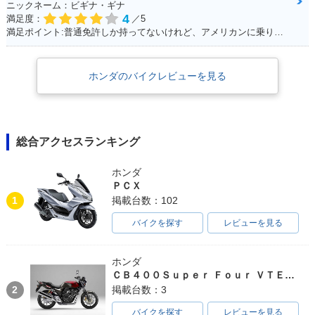
ニックネーム：ビギナ・ギナ
4
満足度：
／5
満足ポイント:普通免許しか持ってないけれど、アメリカンに乗りたいと思って探していたら、、 「あるじゃないかっ！小型のアメリカン！！」 50ccバイクの中では重厚感が有りますが、同メーカーで原付の「DIO」と同じ重量（80kg前後）なので取り回しも楽々♪ 足つきも良く、背の低い女の子でも余裕で乗りまわせます。 一番の魅力は低燃費。カブと同じエンジンを使っていて、燃費と耐久性に優れています。 私の所感ですが、ガソリンが全然減らないです（笑） 普通免許・原付免許で乗れますがギア4速のマニュアルですので、 原付とは言えど操作が異なります。購入する際はご注意を！
ホンダのバイクレビューを見る
総合アクセスランキング
ホンダ
ＰＣＸ
1
掲載台数：102
バイクを探す
レビューを見る
ホンダ
ＣＢ４００Ｓｕｐｅｒ Ｆｏｕｒ ＶＴＥＣ ＳＰＥＣ３
2
掲載台数：3
バイクを探す
レビューを見る