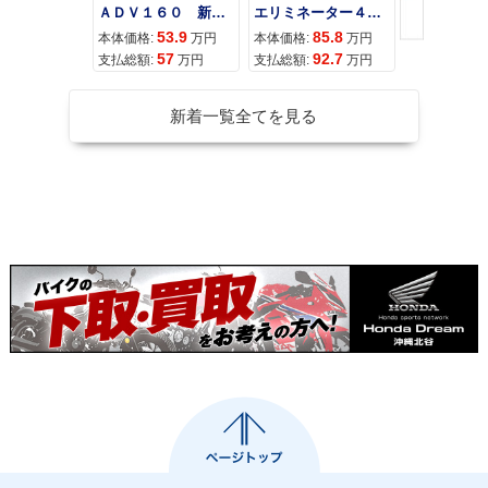
ＡＤＶ１６０ 新車 ２０２６年最新モデル パールスモーキーグレー スマートキー ２９Ｌメットイン ＵＳＢ Ｔｙｐｅ−Ｃ装備
エリミネーター４００
53.9
85.8
95
本体価格:
万円
本体価格:
万円
本体価格:
57
92.7
10
支払総額:
万円
支払総額:
万円
支払総額:
新着一覧全てを見る