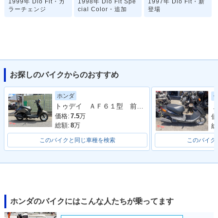
1999年 Dio Fit・カ
1998年 Dio Fit Spe
1997年 Dio Fit・新
ラーチェンジ
cial Color・追加
登場
お探しのバイクからのおすすめ
ホンダ
トゥデイ ＡＦ６１型 前後タイヤ新品 バッテリー新品 ブレーキシュー新品 ４サイクル キャブ車
Ｊ
価格:
7.5
万
価
総額:
8
万
総
このバイクと同じ車種を検索
このバイク
ホンダのバイクにはこんな人たちが乗ってます