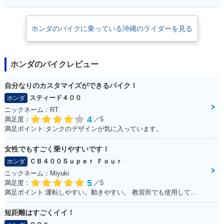
R・カラーチェンジ
R・追加
R・新登場
ホンダのバイクに乗っている沖縄のライダーを見る
ホンダのバイクレビュー
自分なりのカスタマイズができるバイク！
スティード４００
ホンダ
ニックネーム：RT
4
満足度：
／5
満足ポイント:タンクのデザインが気に入っています。
女性でもすごく乗りやすいです！
ＣＢ４００Ｓｕｐｅｒ Ｆｏｕｒ
ホンダ
ニックネーム：Miyuki
5
満足度：
／5
満足ポイント:運転しやすい。動きやすい。 教習所でも使用していて使いやすいので、私でも快適に運転できます。
短距離はすごくイイ！