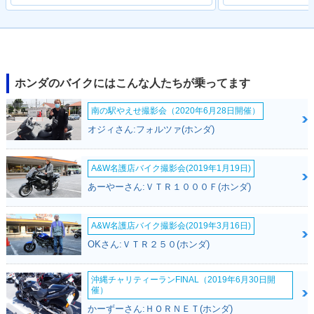
2017年 CBR400R
2017年 CBR400
2016年 CBR400R
ABS・カラーチェン
R・カラーチェンジ
ABS・フルモデルチ
ジ
ェンジ
ホンダのバイクにはこんな人たちが乗ってます
南の駅やえせ撮影会（2020年6月28日開催）
オジィさん:フォルツァ(ホンダ)
A&W名護店バイク撮影会(2019年1月19日)
2016年 CBR400
2013年 CBR400R
2013年 CBR400
あーやーさん:ＶＴＲ１０００Ｆ(ホンダ)
R・フルモデルチェ
ABS・新登場
R・新登場
ンジ
A&W名護店バイク撮影会(2019年3月16日)
OKさん:ＶＴＲ２５０(ホンダ)
沖縄チャリティーランFINAL（2019年6月30日開
催）
かーずーさん:ＨＯＲＮＥＴ(ホンダ)
1987年 CBR400
1986年 CBR400
1986年 CBR400