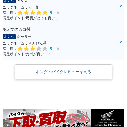
ＰＣＸ
ホンダ
ニックネーム：ぐし拠
5
満足度：
／5
満足ポイント:燃費がとても良い。
あえてのカゴ付
シャリー
ホンダ
ニックネーム：さんぴん茶
3
満足度：
／5
満足ポイント:カゴが良い！！
ホンダのバイクレビューを見る