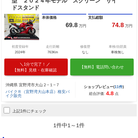
型 ２０２４年モデル スクリーン サイ
ドスタンド
本体価格
支払総額
69.8
74.8
万円
万円
初度登録年
走行距離
修復歴
車検/自賠責
2024年
763Km
なし
車検無し
1分で完了！
【無料】電話問い合わせ
【無料】見積・在庫確認
沖縄県 宜野湾市大山２−１−７
ショップレビュー(
11件
)
バイクＲ（宜野湾大山本店）格安バ
4.8
総合評価:
点
イク販売
上記1件にチェック
1件中1～1件