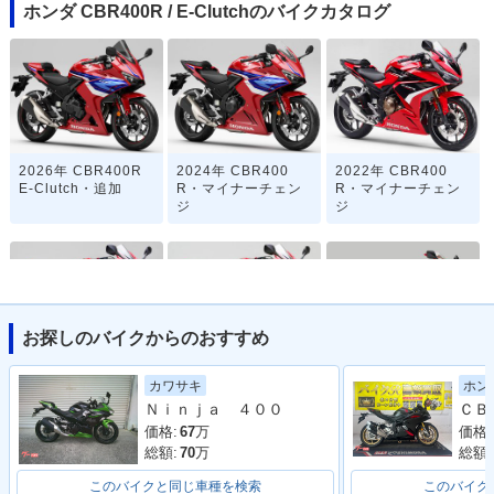
ホンダ CBR400R / E-Clutchのバイクカタログ
2026年 CBR400R
2024年 CBR400
2022年 CBR400
E-Clutch・追加
R・マイナーチェン
R・マイナーチェン
ジ
ジ
お探しのバイクからのおすすめ
2020年 CBR400
2019年 CBR400
2018年 CBR400
ホン
カワサキ
R・カラーチェンジ
R・フルモデルチェ
R・カラーチェンジ
Ｎｉｎｊａ ４００
ンジ
価格:
価格:
67
万
総額:
総額:
70
万
このバイクと同じ車種を検索
このバイク