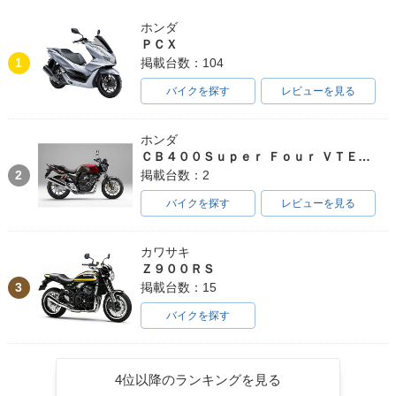
ホンダ
ＰＣＸ
1
掲載台数：104
バイクを探す
レビューを見る
2021年 Django125
2021年 Django125
2021年 Django12
DX・カラーチェンジ
Sport・カラーチェ
5・カラーチェンジ
ンジ
ホンダ
ＣＢ４００Ｓｕｐｅｒ Ｆｏｕｒ ＶＴＥＣ ＳＰＥＣ３
2
掲載台数：2
バイクを探す
レビューを見る
カワサキ
2021年 Django125
2021年 Django125
2021年 Django12
Ｚ９００ＲＳ
DX・追加
Evasion DX・追加
5・マイナーチェン
ジ
3
掲載台数：15
バイクを探す
4位以降のランキングを見る