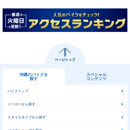
2019年 Django12
2019年 Django125
2018年 Django125
5・追加
Evasion+・特別・
S・新登場
限定仕様
沖縄のバイクを
スペシャル
探す
コンテンツ
バイクトップ
2018年 Django125
2018年 Django125
2018年 Django125
ID・新登場
Heritage・新登場
Evasion・新登場
メーカーから探す
スタイルタイプから探す