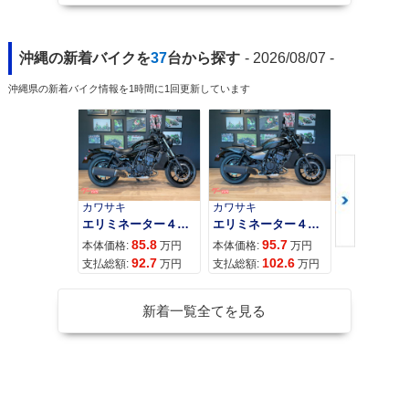
2020年 Django125
2020年 Django125
2020年 Django12
210rh Limited Editi
Evasion・マイナー
5・マイナーチェン
on・特別・限定仕様
チェンジ
ジ
沖縄の新着バイクを
37
台から探す
- 2026/08/07 -
沖縄県の新着バイク情報を1時間に1回更新しています
2019年 Django125
2019年 Django125
2019年 Django125
カワサキ
カワサキ
カワサキ
Tricolore・特別・限
Cream Edition・特
Sport・追加
定仕様
別・限定仕様
エリミネーター４００
エリミネーター４００ＳＥ
85.8
95.7
11
本体価格:
万円
本体価格:
万円
本体価格:
92.7
102.6
12
支払総額:
万円
支払総額:
万円
支払総額:
新着一覧全てを見る
2019年 Django125
2019年 Django125
2019年 Django125
Evasion
Allure DX・特別・
120th Limited Editi
限定仕様
on・特別・限定仕様