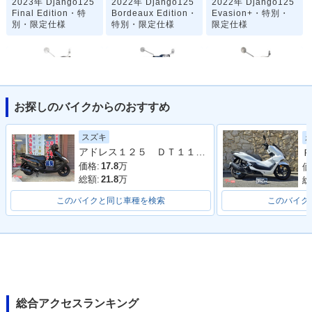
2023年 Django125
2022年 Django125
2022年 Django125
Final Edition・特
Bordeaux Edition・
Evasion+・特別・
別・限定仕様
特別・限定仕様
限定仕様
お探しのバイクからのおすすめ
2022年 Django125
2022年 Django125
2022年 Django125
スズキ
Sport・カラーチェ
Tricolore・特別・限
Evasion・カラーチ
アドレス１２５ ＤＴ１１Ａ型 ２０２０年モデル ＬＥＤヘッドライト リアキャリア マルチマウントバー
Ｐ
ンジ
定仕様
ェンジ
価格:
17.8
万
価
総額:
21.8
万
総
このバイクと同じ車種を検索
このバイク
2022年 Django125
2022年 Django12
2021年 Django125
SHADOW・追加
5・カラーチェンジ
Classic・特別・限
定仕様
総合アクセスランキング