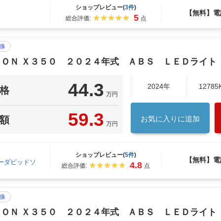
ショップレビュー(
3件
)
【無料】電
5
総合評価:
点
像
ＳＯＮ Ｘ３５０ ２０２４年式 ＡＢＳ ＬＥＤライト
44.3
2024年
12785
格
万円
59.3
額
お気に入りに追加
万円
ショップレビュー(
5件
)
【無料】電
ーダビッドソ
4.8
総合評価:
点
像
ＳＯＮ Ｘ３５０ ２０２４年式 ＡＢＳ ＬＥＤライト