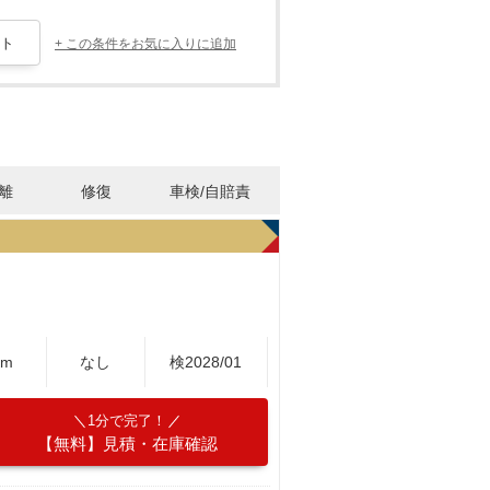
+ この条件をお気に入りに追加
離
修復
車検/自賠責
Km
なし
検2028/01
1分で完了！
【無料】見積・在庫確認