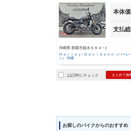
本体価
支払総
沖縄県 那覇市鏡水６８４−１
Ｈａｒｌｅｙ−Ｄａｖｉｄｓｏｎ（ハーレ
ン）沖縄
まとめて無
上記3件にチェック
お探しのバイクからのおすすめ