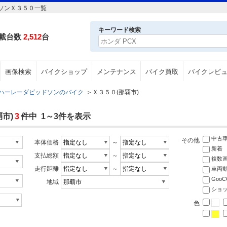
ソンＸ３５０一覧
キーワード検索
載台数
2,512
台
画像検索
バイクショップ
メンテナンス
バイク買取
バイクレビ
ハーレーダビッドソンのバイク
＞
Ｘ３５０(那覇市)
市)
3
件中 1～3件を表示
中古
その他
本体価格
～
新着
支払総額
～
複数
走行距離
～
車両
Goo
地域
ショ
色