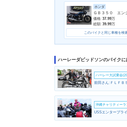
ホンダ
価格:
37.99
万
総額:
39.99
万
このバイクと同じ車種を検
ハーレーダビッドソンのバイクに
ハーレー大試乗会(20
沖縄チャリティーランF