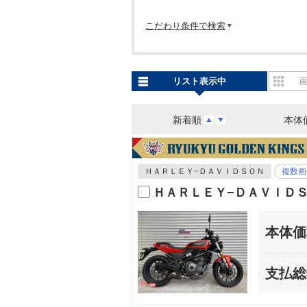
こだわり条件で検索
リスト表示中
新着順
本体
ＨＡＲＬＥＹ−ＤＡＶＩＤＳＯＮ
複数画
ＨＡＲＬＥＹ−ＤＡＶＩＤＳ
本体価
支払総