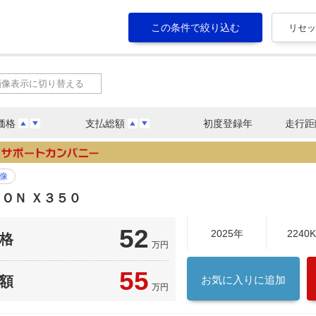
画像表示に切り替える
価格
支払総額
初度登録年
走行距
像
ＯＮ Ｘ３５０
52
2025年
2240
格
万円
55
額
お気に入りに追加
万円