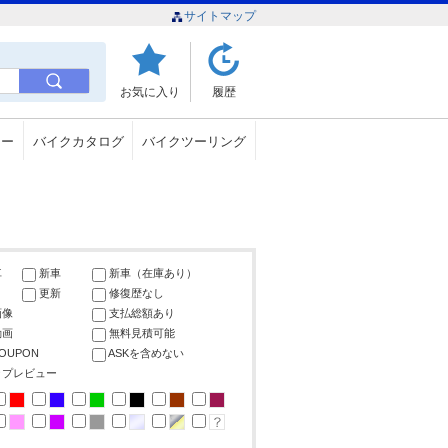
サイトマップ
お気に入り
履歴
ュー
バイクカタログ
バイクツーリング
車
新車
新車（在庫あり）
更新
修復歴なし
画像
支払総額あり
動画
無料見積可能
COUPON
ASKを含めない
ップレビュー