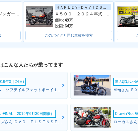
ＨＡＲＬＥＹ−ＤＡＶＩＤＳＯＮ
ＧＢ３５０ エンジンガード付 車検１１月
Ｘ５００ ２０２４年式 ＡＢＳ ＬＥＤライト ノーマル車両
価格:
49
万
総額:
64
万
索
このバイクと同じ車種を検索
はこんな人たちが乗ってます
19年3月24日)
道の駅ゆいゆ
前田さん:ＦＬＦＢＳ ソフテイルファットボーイ１１４(ハーレーダビッドソン)
INAL（2019年6月30日開催）
Drawin'Rod
USSエンタープライズさん:ＣＶＯ ＦＬＳＴＮＳＥ ソフテイルデラックス(ハーレーダビッドソン)