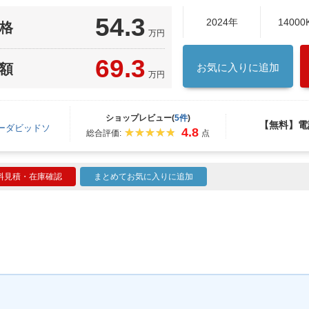
54.3
2024年
14000
格
万円
69.3
額
お気に入りに追加
万円
ショップレビュー(
5件
)
【無料】電
ーダビッドソ
4.8
総合評価:
点
料見積・在庫確認
まとめてお気に入りに追加