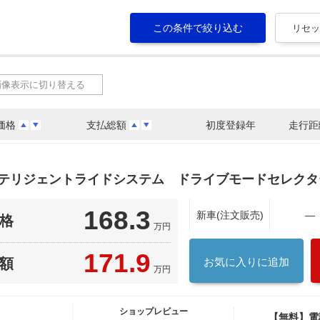
画像表示に切り替える
価格
支払総額
初度登録年
走行距
ンテリジェントライドシステム ドライブモードセレク
168.3
新車(注文販売)
―
格
万円
171.9
額
お気に入りに追加
万円
ショップレビュー
【無料】電