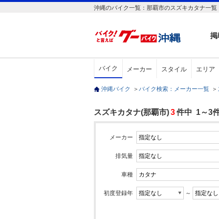
沖縄のバイク一覧：那覇市のスズキカタナ一覧
掲
バイク
メーカー
スタイル
エリア
沖縄バイク
＞
バイク検索：メーカー一覧
＞
スズキカタナ(那覇市)
3
件中 1～3
メーカー
排気量
車種
初度登録年
～