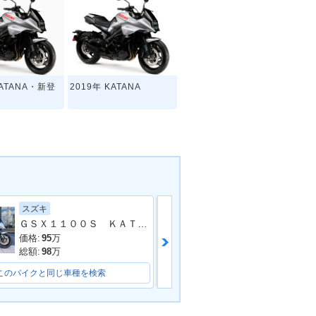
KATANA・新登
2019年 KATANA
スズキ
ホンダ
ＧＳＸ１１００Ｓ ＫＡＴＡＮＡ ワンオーナー ヨシムラパーツ多数
価格:
95
万
価格:
132.45
万
総額:
98
万
総額:
136
万
このバイクと同じ車種を検索
このバイクと同じ車種を検索