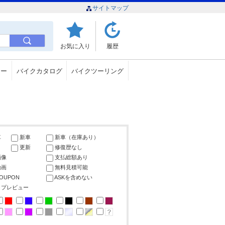
サイトマップ
お気に入り
履歴
ュー
バイクカタログ
バイクツーリング
車
新車
新車（在庫あり）
更新
修復歴なし
画像
支払総額あり
動画
無料見積可能
COUPON
ASKを含めない
ップレビュー