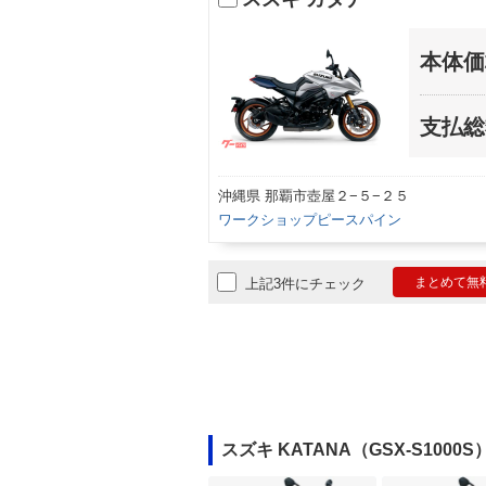
本体価
支払総
沖縄県 那覇市壺屋２−５−２５
ワークショップピースパイン
まとめて無
上記3件にチェック
スズキ KATANA（GSX-S100