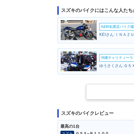
スズキのバイクにはこんな人たち
A&W名護店バイク撮影
KEIさん:ＩＮＡＺ
沖縄チャリティーランF
ゆうさくさん:ＧＳ
スズキのバイクレビュー
最高の1台
ＧＳＸ−Ｒ１１００
スズキ