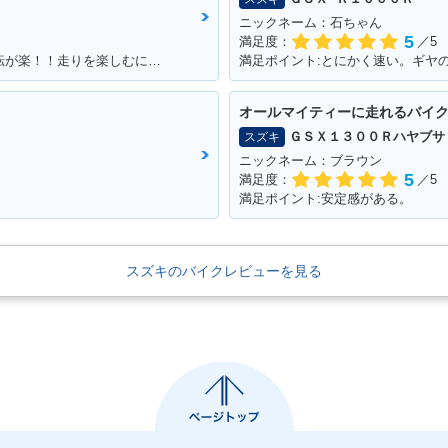
ニックネーム：石ちゃん
5
満足度：
／5
満足ポイント:パワーがあるんで速い！運転が楽！！走りを楽しむにはもってこいの1台！足回りかえるとかなり乗りやすくなります
満足ポイント:とにかく速い。ギヤ
オールマイティーに走れるバイ
ＧＳＸ１３００Ｒハヤブサ
スズキ
ニックネーム：ブラウン
5
満足度：
／5
満足ポイント:安定感がある。
スズキのバイクレビューを見る