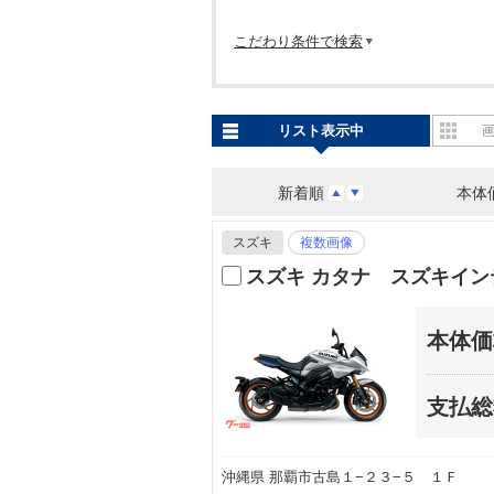
こだわり条件で検索
リスト表示中
新着順
本体
スズキ
複数画像
スズキ カタナ スズキイ
本体価
支払総
沖縄県 那覇市古島１−２３−５ １Ｆ