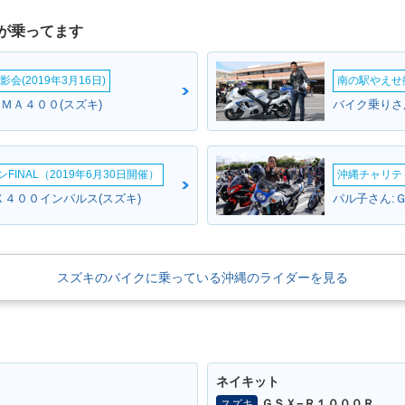
が乗ってます
会(2019年3月16日)
南の駅やえせ撮
ＵＭＡ４００(スズキ)
バイク乗りさん
INAL（2019年6月30日開催）
沖縄チャリティ
Ｘ４００インパルス(スズキ)
パル子さん:
スズキのバイクに乗っている沖縄のライダーを見る
ネイキット
ＧＳＸ−Ｒ１０００Ｒ
スズキ