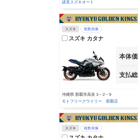
諸見スズキオート
スズキ
複数画像
スズキ カタナ
本体価
支払総
沖縄県 那覇市高良３−２−９
モトフリークウイリー 那覇店
スズキ
複数画像
スズキ カタナ