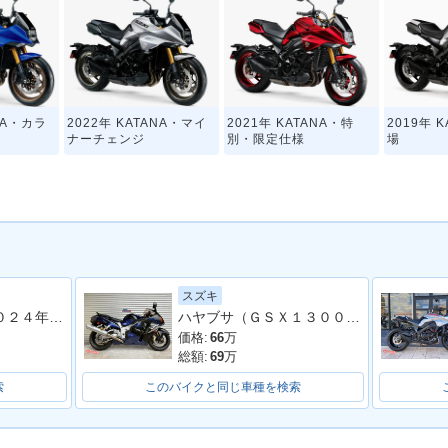
ANA・カラ
2022年 KATANA・マイ
2021年 KATANA・特
2019年 
ナーチェンジ
別・限定仕様
場
スズキ
Ｚ９００ＲＳ ２０２４年モデル 社外フルエキマフラー フェンダーレス ラジエーターカバー タンデムバー シート カスタム多数
ハヤブサ（ＧＳＸ１３００Ｒ Ｈａｙａｂｕｓａ）
価格:
66
万
総額:
69
万
索
このバイクと同じ車種を検索