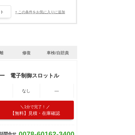
+ この条件をお気に入りに追加
離
修復
車検/自賠責
ター 電子制御スロットル
なし
―
1分で完了！
【無料】見積・在庫確認
0078-60162-3400
話問合せ