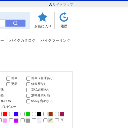
サイトマップ
お気に入り
履歴
ュー
バイクカタログ
バイクツーリング
車
新車
新車（在庫あり）
更新
修復歴なし
画像
支払総額あり
動画
無料見積可能
COUPON
ASKを含めない
ップレビュー