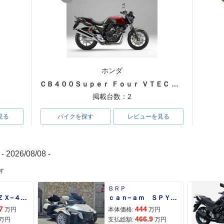
ホンダ
ＣＢ４００Ｓｕｐｅｒ Ｆｏｕｒ ＶＴＥＣ ＳＰＥＣ３
掲載台数：2
見る
バイクを探す
レビューを見る
- 2026/08/08 -
す
ＢＲＰ
Ｎｉｎｊａ ＺＸ−４Ｒ ＳＥ
ｃａｎ−ａｍ ＳＰＹＤＥＲ ＲＴ ＬＩＭＩＴＥＤ
7
444
万円
本体価格:
万円
466.9
万円
支払総額:
万円