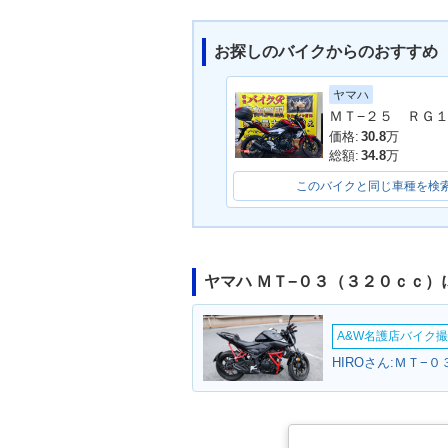
お探しのバイクからのおすすめ
ヤマハ
2020年 MT-03・マイナ
2019年 MT-
ーチェンジ
チェンジ
価格:
30.8
万
総額:
34.8
万
このバイクと同じ車種を検
ヤマハ ＭＴ−０３（３２０ｃｃ
A&W名護店バイク撮影
HIROさん:ＭＴ−