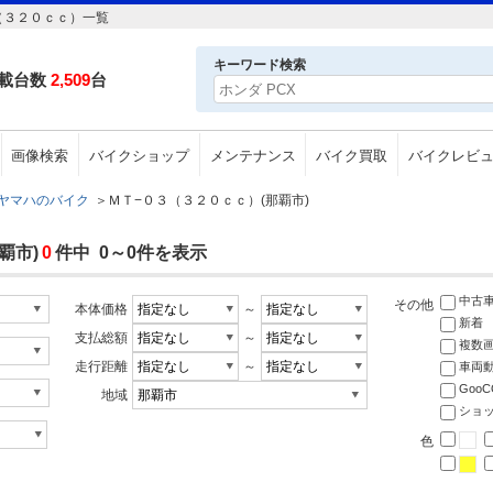
（３２０ｃｃ）一覧
キーワード検索
載台数
2,509
台
画像検索
バイクショップ
メンテナンス
バイク買取
バイクレビ
ヤマハのバイク
＞
ＭＴ−０３（３２０ｃｃ）(那覇市)
覇市)
0
件中 0～0件を表示
中古
その他
本体価格
～
新着
支払総額
～
複数
走行距離
～
車両
Goo
地域
ショ
色