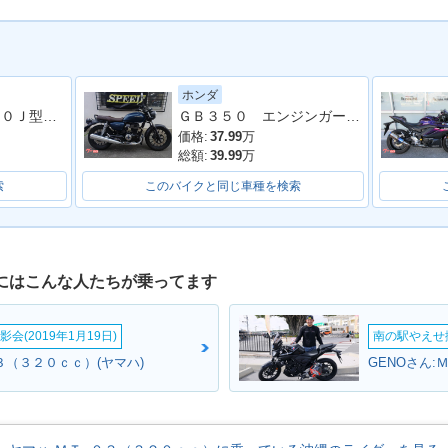
ホンダ
03・カラー
2018年 MT-03・カラー
2017年 MT-03・カラー
2016年 
ＭＴ−２５ ＲＧ１０Ｊ型 ２０１６年モデル リアボックス リアキャリア ＵＳＢポート タンクパット
ＧＢ３５０ エンジンガード付 車検１１月
チェンジ
チェンジ
価格:
37.99
万
総額:
39.99
万
索
このバイクと同じ車種を検索
）にはこんな人たちが乗ってます
会(2019年1月19日)
南の駅やえせ撮
０３（３２０ｃｃ）(ヤマハ)
GENOさん: