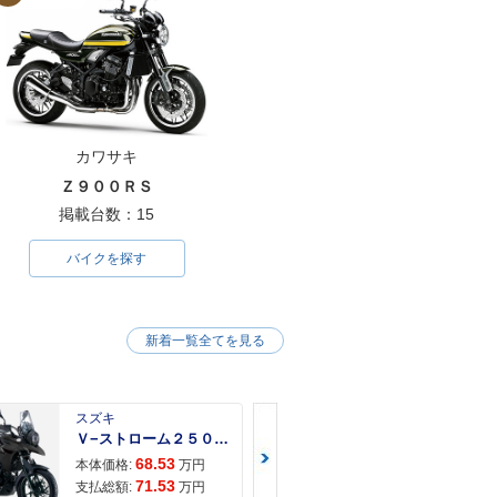
カワサキ
Ｚ９００ＲＳ
掲載台数：15
バイクを探す
新着一覧全てを見る
スズキ
スズキ
Ｖ−ストローム２５０ ２６年モデル 水冷２気筒エンジン ＬＥＤヘッドライト標準装備
68.53
68.
本体価格:
万円
本体価格:
71.53
72.
支払総額:
万円
支払総額: