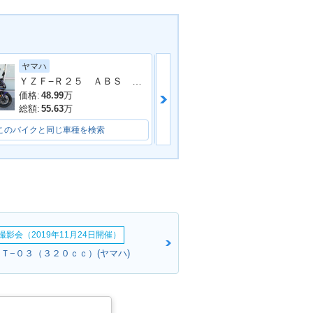
ヤマハ
カワサキ
MT-03・新登場
ＹＺＦ−Ｒ２５ ＡＢＳ ２０２３年モデル ＲＧ７４Ｊ ＷＲ’Ｓマフラー
Ｎｉｎｊａ ４
価格:
48.99
万
価格:
67
万
総額:
55.63
万
総額:
70
万
このバイクと同じ車種を検索
このバイクと同じ車種を検索
影会（2019年11月24日開催）
ＭＴ−０３（３２０ｃｃ）(ヤマハ)