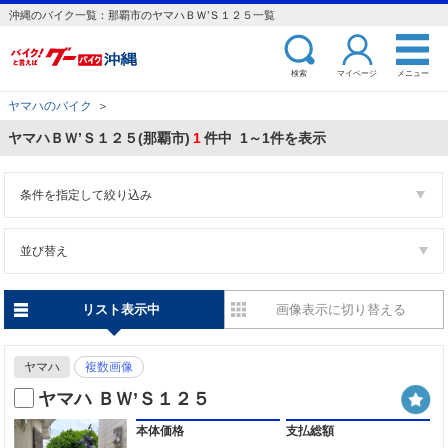
沖縄のバイク一覧：那覇市のヤマハＢＷ’Ｓ１２５一覧
検索
マイページ
メニュー
ヤマハのバイク
＞
ヤマハＢＷ’Ｓ１２５(那覇市)
1
件中 1～1件を表示
条件を指定して絞り込み
並び替え
リスト表示中
画像表示に切り替える
ヤマハ
複数画像
ヤマハ ＢＷ’Ｓ１２５
本体価格
支払総額