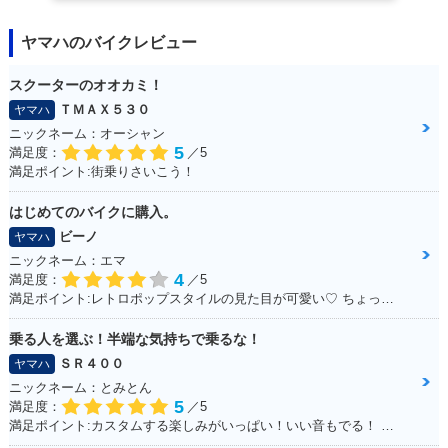
ヤマハのバイクレビュー
スクーターのオオカミ！
ＴＭＡＸ５３０
ヤマハ
ニックネーム：オーシャン
5
満足度：
／5
満足ポイント:街乗りさいこう！
はじめてのバイクに購入。
ビーノ
ヤマハ
ニックネーム：エマ
4
満足度：
／5
満足ポイント:レトロポップスタイルの見た目が可愛い♡ ちょっとしたお買いものに行くときに便利！
乗る人を選ぶ！半端な気持ちで乗るな！
ＳＲ４００
ヤマハ
ニックネーム：とみとん
5
満足度：
／5
満足ポイント:カスタムする楽しみがいっぱい！いい音もでる！ シルバーの洗濯ばさみがこだわりポイントです