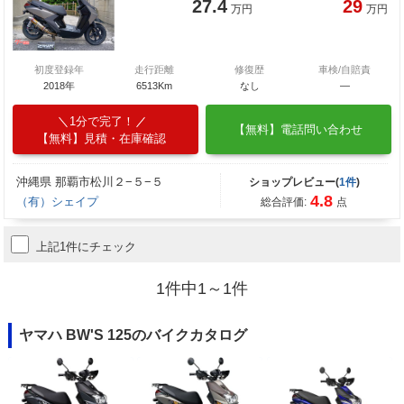
27.4
29
万円
万円
初度登録年
走行距離
修復歴
車検/自賠責
2018年
6513Km
なし
―
1分で完了！
【無料】電話問い合わせ
【無料】見積・在庫確認
沖縄県 那覇市松川２−５−５
ショップレビュー(
1件
)
4.8
（有）シェイプ
総合評価:
点
上記1件にチェック
1件中1～1件
ヤマハ BW'S 125のバイクカタログ