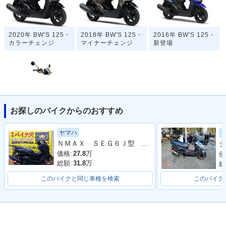
2020年 BW'S 125・
2018年 BW'S 125・
2016年 BW'S 125・
カラーチェンジ
マイナーチェンジ
新登場
お探しのバイクからのおすすめ
2008年 BW'S 125
ヤマハ
ＮＭＡＸ ＳＥＧ６Ｊ型 ２０２３年モデル リアキャリア
シ
価格:
27.8
万
価
総額:
31.8
万
総
このバイクと同じ車種を検索
このバイク