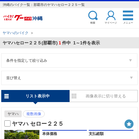
沖縄のバイク一覧：那覇市のヤマハセロー２２５一覧
検索
マイページ
メニュー
ヤマハのバイク
＞
ヤマハセロー２２５(那覇市)
1
件中 1～1件を表示
条件を指定して絞り込み
並び替え
リスト表示中
画像表示に切り替える
ヤマハ
複数画像
ヤマハ セロー２２５
本体価格
支払総額