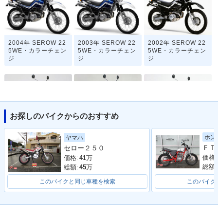
2004年 SEROW 22
2003年 SEROW 22
2002年 SEROW 22
5WE・カラーチェン
5WE・カラーチェン
5WE・カラーチェン
ジ
ジ
ジ
お探しのバイクからのおすすめ
2000年 SEROW 22
1998年 SEROW 22
1997年 SEROW 22
ホン
ヤマハ
5WE・マイナーチェ
5WE・カラーチェン
5WE・マイナーチェ
セロー２５０
ンジ
ジ
ンジ
価格:
価格:
41
万
総額:
総額:
45
万
このバイクと同じ車種を検索
このバイク