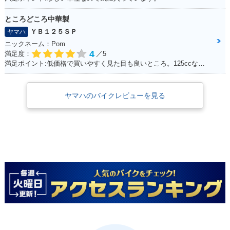
ところどころ中華製
ＹＢ１２５ＳＰ
ヤマハ
ニックネーム：Pom
4
満足度：
／5
満足ポイント:低価格で買いやすく見た目も良いところ。125ccなので扱いやすい。
ヤマハのバイクレビューを見る