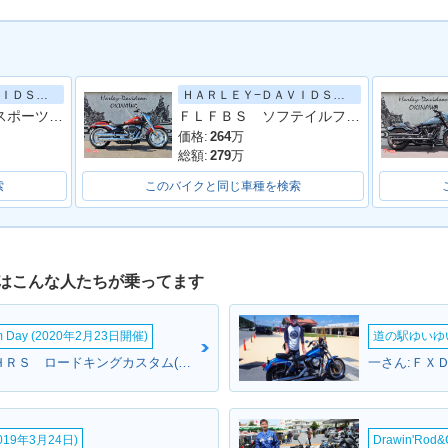
ＨＡＲＬＥＹ−ＤＡＶＩＤＳＯＮ
ＨＡＲＬＥＹ−ＤＡＶＩＤＳＯＮ
ＲＨ１２５０Ｓ スポーツスターＳ／前後ブレンボブレーキライン／イージーアジャストリアサスペンション／灯火類フルＬＥＤ
ＦＬＦＢＳ ソフテイルファットボーイ１１４
価格:
264
万
総額:
279
万
索
このバイクと同じ車種を検索
はこんな人たちが乗ってます
om Day (2020年2月23日開催)
道の駅ゆいゆ
ローカスさん:ＦＬＨＲＳ ロードキングカスタム(ハーレーダビッドソン)
19年3月24日)
Drawin'Rod