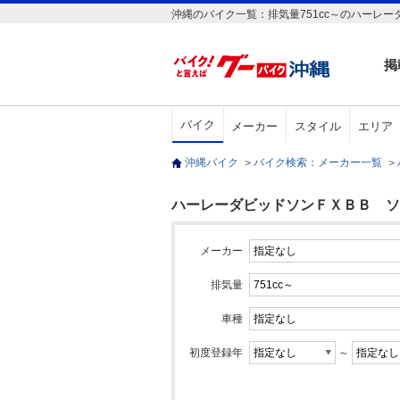
沖縄のバイク一覧：排気量751cc～のハーレ
掲
バイク
メーカー
スタイル
エリア
沖縄バイク
＞
バイク検索：メーカー一覧
＞
ハーレーダビッドソンＦＸＢＢ ソフ
メーカー
排気量
車種
初度登録年
～