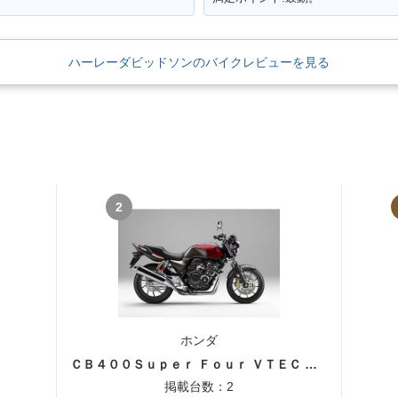
ハーレーダビッドソンのバイクレビューを見る
2
ホンダ
ＣＢ４００Ｓｕｐｅｒ Ｆｏｕｒ ＶＴＥＣ ＳＰＥＣ３
掲載台数：2