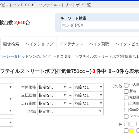
ーダビッドソンＦＸＢＢ ソフテイルストリートボブ一覧
キーワード検索
載台数
2,510
台
画像検索
バイクショップ
メンテナンス
バイク買取
バイクレビ
ハーレーダビッドソンのバイク
＞
ＦＸＢＢ ソフテイルストリートボブ(排気量751c
テイルストリートボブ(排気量751cc～)
0
件中 0～0件を表示
中古
その他
本体価格
～
新着
支払総額
～
複数
走行距離
～
車両
Goo
地域
ショ
色