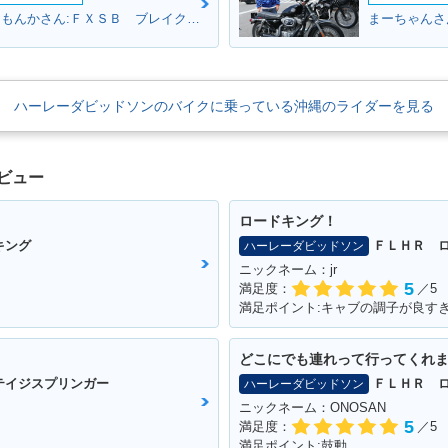
まっすぐ帰ってやるもんかさん:ＦＸＳＢ ブレイクアウト(ハーレーダビッドソン)
まーちゃんさ
ハーレーダビッドソンのバイクに乗っている沖縄のライダーを見る
ビュー
ロードキング！
キング
ＦＬＨＲ 
ハーレーダビッドソン
ニックネーム：jr
5
満足度：
／5
満足ポイント:キャブの調子が良す
どこにでも連れって行ってくれ
テイジスプリンガー
ＦＬＨＲ 
ハーレーダビッドソン
ニックネーム：ONOSAN
5
満足度：
／5
満足ポイント:鼓動。