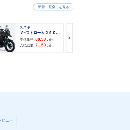
新着一覧全てを見る
スズキ
スズキ
Ｖ−ストローム２５０ ２６年モデル 水冷２気筒エンジン ＬＥＤヘッドライト標準装備
68.53
68.
本体価格:
万円
本体価格:
71.53
72.
支払総額:
万円
支払総額:
レビュー