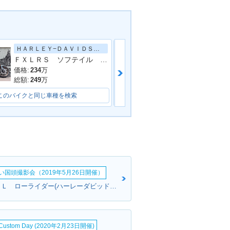
ＨＡＲＬＥＹ−ＤＡＶＩＤＳＯＮ
ＦＸＬＲＳ ソフテイル ローライダーＳ／ローダウン車／ＬＥＤ／ＡＢＳ／試乗可能
価格:
234
万
価格:
224
万
総額:
249
万
総額:
240
万
このバイクと同じ車種を検索
このバイクと同じ車種を検索
い国頭撮影会（2019年5月26日開催）
一さん:ＦＸＤＬ ローライダー(ハーレーダビッドソン)
&Custom Day (2020年2月23日開催)