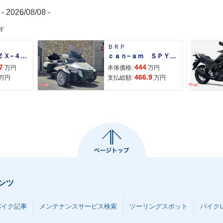
- 2026/08/08 -
す
ＢＲＰ
Ｎｉｎｊａ ＺＸ−４Ｒ ＳＥ
ｃａｎ−ａｍ ＳＰＹＤＥＲ ＲＴ ＬＩＭＩＴＥＤ
7
444
万円
本体価格:
万円
466.9
万円
支払総額:
万円
ンツ
バイク記事
メンテナンスサービス検索
ツーリングスポット
バイク