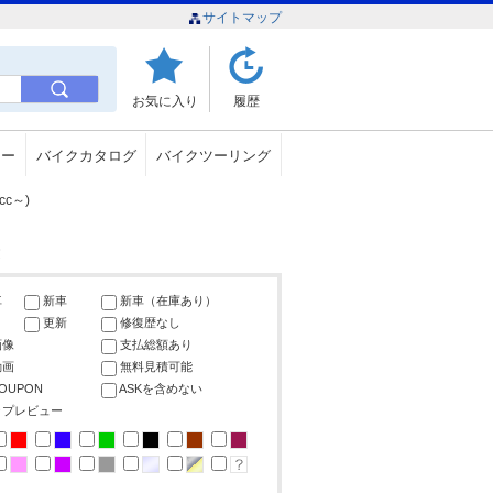
サイトマップ
お気に入り
履歴
ュー
バイクカタログ
バイクツーリング
c～)
車
新車
新車（在庫あり）
更新
修復歴なし
画像
支払総額あり
動画
無料見積可能
COUPON
ASKを含めない
ップレビュー