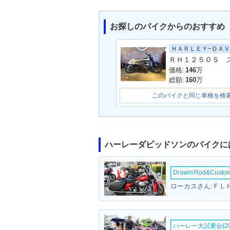
お探しのバイクからのおすすめ
価格:
146
万
総額:
160
万
このバイクと同じ車種を検
ハーレーダビッドソンのバイクに
Drawin'Rod&Cust
ハーレー大試乗会(20