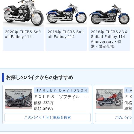
2020年 FLFBS Soft
2019年 FLFBS Soft
2018年 FLFBS ANX
ail Fatboy 114
ail Fatboy 114
Softail Fatboy 114
Anniversary・特
別・限定仕様
お探しのバイクからのおすすめ
ＨＡＲＬＥＹ−ＤＡＶＩＤＳＯＮ
ＨＡ
2018年 FLFBS ANV
2018年 FLFBS Soft
ＦＸＬＲＳ ソフテイル ローライダーＳ／ローダウン車／ＬＥＤ／ＡＢＳ／試乗可能
Softail Fatboy 114
ail Fatboy 114・新
Anniversary・特
登場
価格:
234
万
価格:
別・限定仕様
総額:
249
万
総額:
このバイクと同じ車種を検索
このバイク