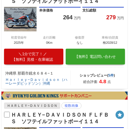
Ｓ ソフテイルファットボーイ１１４
本体価格
支払総額
264
279
万円
万円
初度登録年
走行距離
修復歴
車検/自賠責
2025年
0Km
なし
検2028/12
1分で完了！
【無料】電話問い合わせ
【無料】見積・在庫確認
沖縄県 那覇市鏡水６８４−１
ショップレビュー(
5件
)
Ｈａｒｌｅｙ−Ｄａｖｉｄｓｏｎ（ハ
4.8
総合評価:
点
ーレーダビッドソン）沖縄
ＨＡＲＬＥＹ−ＤＡＶＩＤＳＯＮ
複数画像
ＨＡＲＬＥＹ−ＤＡＶＩＤＳＯＮ ＦＬＦＢ
Ｓ ソフテイルファットボーイ１１４