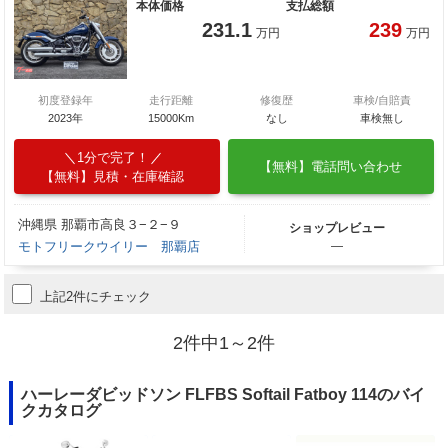
本体価格
支払総額
231.1
239
万円
万円
初度登録年
走行距離
修復歴
車検/自賠責
2023年
15000Km
なし
車検無し
1分で完了！
【無料】電話問い合わせ
【無料】見積・在庫確認
沖縄県 那覇市高良３−２−９
ショップレビュー
モトフリークウイリー 那覇店
―
上記2件にチェック
2件中1～2件
ハーレーダビッドソン FLFBS Softail Fatboy 114のバイ
クカタログ