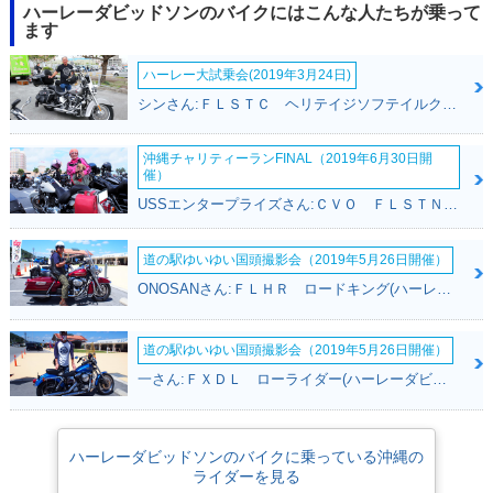
Tri Glide Ultra・カ
Tri Glide Ultra・新
ハーレーダビッドソンのバイクにはこんな人たちが乗って
ラーチェンジ
登場
ます
ハーレー大試乗会(2019年3月24日)
シンさん:ＦＬＳＴＣ ヘリテイジソフテイルクラシック(ハーレーダビッドソン)
沖縄チャリティーランFINAL（2019年6月30日開
催）
USSエンタープライズさん:ＣＶＯ ＦＬＳＴＮＳＥ ソフテイルデラックス(ハーレーダビッドソン)
道の駅ゆいゆい国頭撮影会（2019年5月26日開催）
ONOSANさん:ＦＬＨＲ ロードキング(ハーレーダビッドソン)
道の駅ゆいゆい国頭撮影会（2019年5月26日開催）
一さん:ＦＸＤＬ ローライダー(ハーレーダビッドソン)
ハーレーダビッドソンのバイクに乗っている沖縄の
ライダーを見る