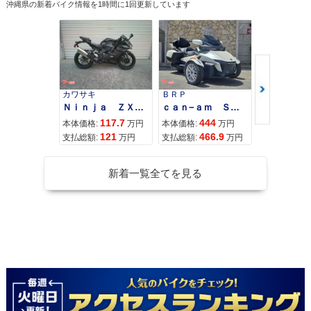
沖縄県の新着バイク情報を1時間に1回更新しています
カワサキ
ＢＲＰ
スズキ
Ｎｉｎｊａ ＺＸ−４Ｒ ＳＥ
ｃａｎ−ａｍ ＳＰＹＤＥＲ ＲＴ ＬＩＭＩＴＥＤ
117.7
444
68
本体価格:
万円
本体価格:
万円
本体価格:
121
466.9
72
支払総額:
万円
支払総額:
万円
支払総額:
新着一覧全てを見る