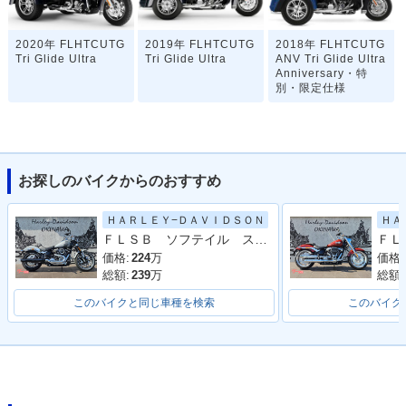
2020年 FLHTCUTG
2019年 FLHTCUTG
2018年 FLHTCUTG
Tri Glide Ultra
Tri Glide Ultra
ANV Tri Glide Ultra
Anniversary・特
別・限定仕様
お探しのバイクからのおすすめ
ＨＡＲＬＥＹ−ＤＡＶＩＤＳＯＮ
ＨＡ
2018年 FLHTCUTG
2017年 FLHTCUTG
2016年 FLHTCUTG
ＦＬＳＢ ソフテイル スポーツグライド
Tri Glide Ultra
Tri Glide Ultra・フ
Tri Glide Ultra・カ
ルモデルチェンジ
ラーチェンジ
価格:
224
万
価格:
総額:
239
万
総額:
このバイクと同じ車種を検索
このバイク
2015年 FLHTCUTG
2014年 FLHTCUTG