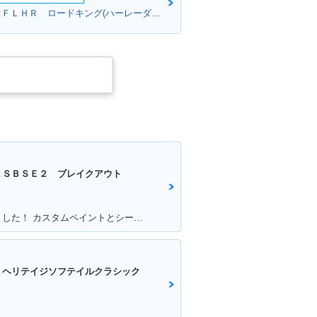
マッキーさん:ＦＬＨＲ ロードキング(ハーレーダビッドソン)
ＸＳＢＳＥ２ ブレイクアウト
満足ポイント:タンクに一目ぼれしました！ カスタムペイントとシートもお気に入り！
 ヘリテイジソフテイルクラシック