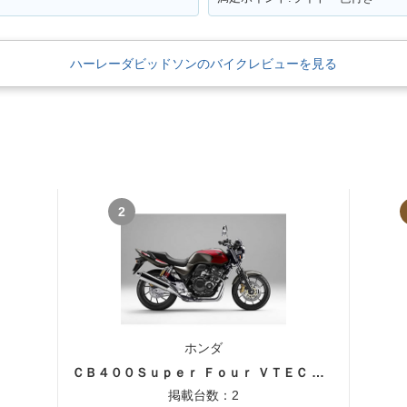
ハーレーダビッドソンのバイクレビューを見る
2
ホンダ
ＣＢ４００Ｓｕｐｅｒ Ｆｏｕｒ ＶＴＥＣ ＳＰＥＣ３
掲載台数：2