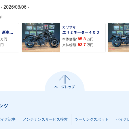
- 2026/08/06 -
す
カワサキ
ＡＤＶ１６０ 新車 ２０２６年最新モデル パールスモーキーグレー スマートキー ２９Ｌメットイン ＵＳＢ Ｔｙｐｅ−Ｃ装備
エリミネーター４００
85.8
万円
本体価格:
万円
92.7
万円
支払総額:
万円
ンツ
バイク記事
メンテナンスサービス検索
ツーリングスポット
バイク