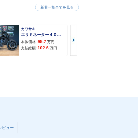
新着一覧全てを見る
カワサキ
カワサキ
エリミネーター４００ＳＥ
Ｚ９００ＲＳ
95.7
150
本体価格:
万円
本体価格:
102.6
157
支払総額:
万円
支払総額:
レビュー