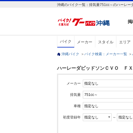
沖縄のバイク一覧：排気量751cc～のハーレ
掲
バイク
メーカー
スタイル
エリア
沖縄バイク
＞
バイク検索：メーカー一覧
＞
ハーレーダビッドソンＣＶＯ ＦＸＳ
メーカー
排気量
車種
初度登録年
～