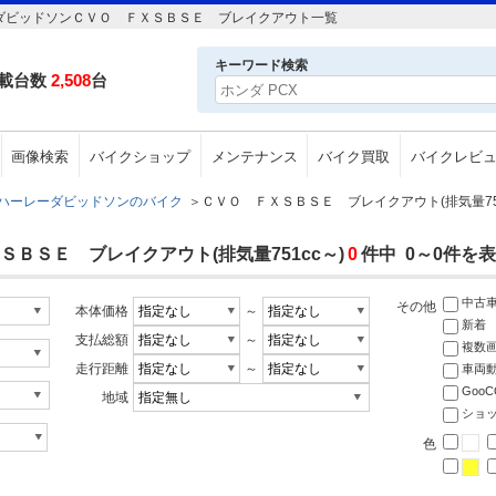
ーダビッドソンＣＶＯ ＦＸＳＢＳＥ ブレイクアウト一覧
キーワード検索
載台数
2,508
台
画像検索
バイクショップ
メンテナンス
バイク買取
バイクレビ
ハーレーダビッドソンのバイク
＞
ＣＶＯ ＦＸＳＢＳＥ ブレイクアウト(排気量751
ＢＳＥ ブレイクアウト(排気量751cc～)
0
件中 0～0件を
中古
その他
本体価格
～
新着
支払総額
～
複数
走行距離
～
車両
Goo
地域
ショ
色