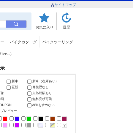
サイトマップ
お気に入り
履歴
ュー
バイクカタログ
バイクツーリング
cc～)
表示
車
新車
新車（在庫あり）
更新
修復歴なし
画像
支払総額あり
動画
無料見積可能
COUPON
ASKを含めない
ップレビュー