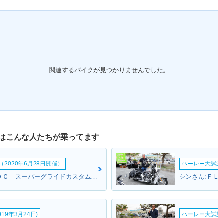
関連するバイクが見つかりませんでした。
はこんな人たちが乗ってます
2020年6月28日開催）
ハーレー大試乗
イエローさん:ＦＸＤＣ スーパーグライドカスタム(ハーレーダビッドソン)
19年3月24日)
ハーレー大試乗