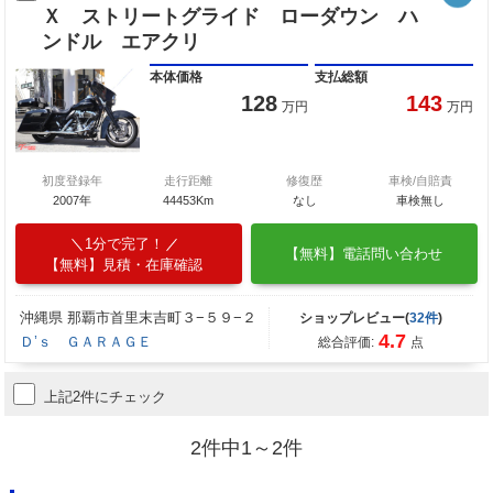
Ｘ ストリートグライド ローダウン ハ
ンドル エアクリ
本体価格
支払総額
128
143
万円
万円
初度登録年
走行距離
修復歴
車検/自賠責
2007年
44453Km
なし
車検無し
1分で完了！
【無料】電話問い合わせ
【無料】見積・在庫確認
沖縄県 那覇市首里末吉町３−５９−２
ショップレビュー(
32件
)
4.7
Ｄ’ｓ ＧＡＲＡＧＥ
総合評価:
点
上記2件にチェック
2件中1～2件