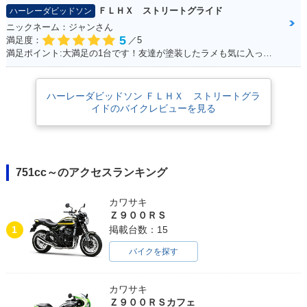
ＦＬＨＸ ストリートグライド
ハーレーダビッドソン
2006年 FLHX Stree
2007年 FLHX Stree
ニックネーム：ジャンさん
t Glide
t Glide
5
満足度：
／5
満足ポイント:大満足の1台です！友達が塗装したラメも気に入ってます！
ハーレーダビッドソン ＦＬＨＸ ストリートグラ
イドのバイクレビューを見る
751cc～のアクセスランキング
カワサキ
Ｚ９００ＲＳ
1
掲載台数：15
バイクを探す
カワサキ
Ｚ９００ＲＳカフェ