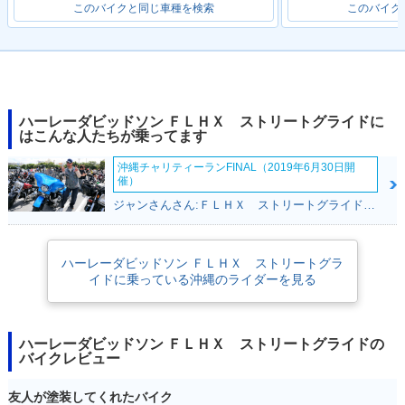
このバイクと同じ車種を検索
このバイク
2013年 FLHX103 S
2012年 FLHX103 S
2011年 FLHX Stree
treet Glide・カラー
treet Glide・マイナ
t Glide・カラーチェ
ハーレーダビッドソン ＦＬＨＸ ストリートグライドに
チェンジ
ーチェンジ
ンジ
はこんな人たちが乗ってます
沖縄チャリティーランFINAL（2019年6月30日開
催）
ジャンさんさん:ＦＬＨＸ ストリートグライド(ハーレーダビッドソン)
ハーレーダビッドソン ＦＬＨＸ ストリートグラ
2009年 FLHX Stree
2008年 FLHX Stree
2010年 FLHX Stree
t Glide
t Glide
イドに乗っている沖縄のライダーを見る
t Glide・カラーチェ
ンジ
ハーレーダビッドソン ＦＬＨＸ ストリートグライドの
バイクレビュー
友人が塗装してくれたバイク