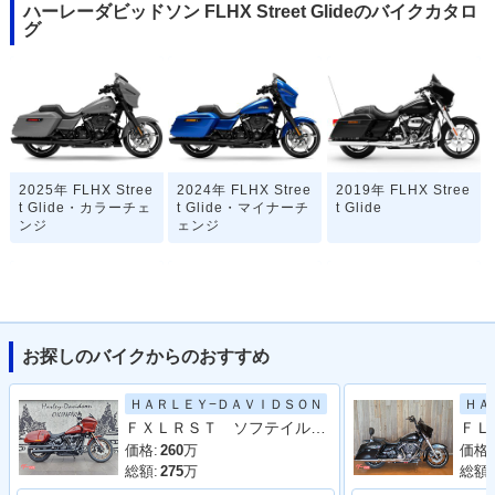
ハーレーダビッドソン FLHX Street Glideのバイクカタロ
グ
2025年 FLHX Stree
2024年 FLHX Stree
2019年 FLHX Stree
t Glide・カラーチェ
t Glide・マイナーチ
t Glide
ンジ
ェンジ
お探しのバイクからのおすすめ
2018年 FLHX ANV
2018年 FLHX Stree
2014年 FLHX Stree
ＨＡＲＬＥＹ−ＤＡＶＩＤＳＯＮ
ＨＡ
Street Glide Annive
t Glide
t Glide・マイナーチ
ＦＸＬＲＳＴ ソフテイル ローライダーＳＴ ２人乗り構造変更済み
rsary・特別・限定仕
ェンジ
様
価格:
260
万
価格:
総額:
275
万
総額: