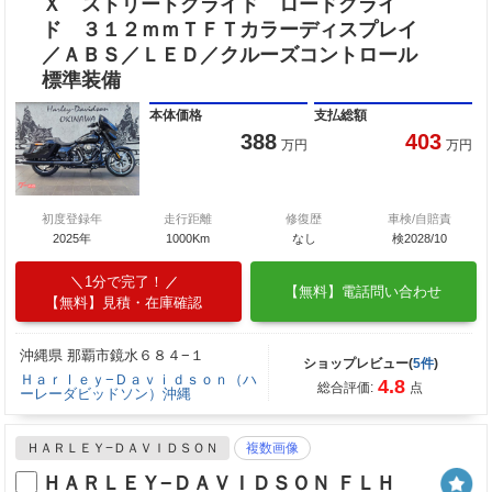
Ｘ ストリートグライド ロードグライ
ド ３１２ｍｍＴＦＴカラーディスプレイ
／ＡＢＳ／ＬＥＤ／クルーズコントロール
標準装備
本体価格
支払総額
388
403
万円
万円
初度登録年
走行距離
修復歴
車検/自賠責
2025年
1000Km
なし
検2028/10
1分で完了！
【無料】電話問い合わせ
【無料】見積・在庫確認
沖縄県 那覇市鏡水６８４−１
ショップレビュー(
5件
)
Ｈａｒｌｅｙ−Ｄａｖｉｄｓｏｎ（ハ
4.8
総合評価:
点
ーレーダビッドソン）沖縄
ＨＡＲＬＥＹ−ＤＡＶＩＤＳＯＮ
複数画像
ＨＡＲＬＥＹ−ＤＡＶＩＤＳＯＮ ＦＬＨ