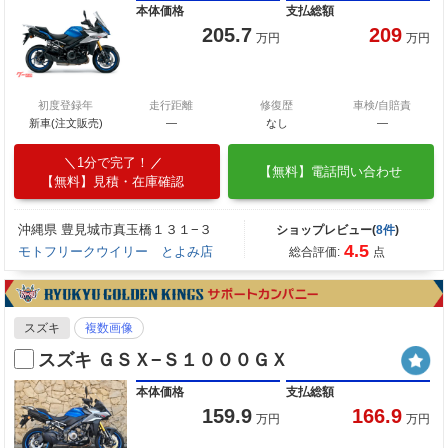
本体価格
支払総額
205.7
209
万円
万円
初度登録年
走行距離
修復歴
車検/自賠責
新車(注文販売)
―
なし
―
1分で完了！
【無料】電話問い合わせ
【無料】見積・在庫確認
沖縄県 豊見城市真玉橋１３１−３
ショップレビュー(
8件
)
4.5
モトフリークウイリー とよみ店
総合評価:
点
スズキ
複数画像
スズキ ＧＳＸ−Ｓ１０００ＧＸ
本体価格
支払総額
159.9
166.9
万円
万円