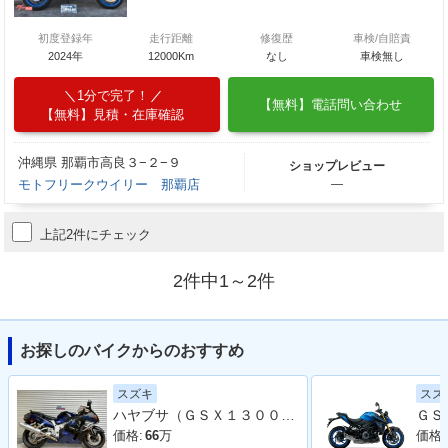
初度登録年
走行距離
修復歴
車検/自賠責
2024年
12000Km
なし
車検無し
1分で完了！
【無料】電話問い合わせ
【無料】見積・在庫確認
沖縄県 那覇市高良３−２−９
ショップレビュー
モトフリークウイリー 那覇店
―
上記2件にチェック
2件中1～2件
お探しのバイクからのおすすめ
スズキ
スズ
ハヤブサ（ＧＳＸ１３００Ｒ Ｈａｙａｂｕｓａ）
価格:
66
万
価格: