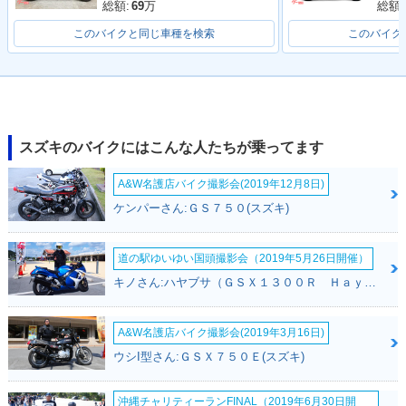
総額:
69
万
総額:
このバイクと同じ車種を検索
このバイク
スズキのバイクにはこんな人たちが乗ってます
A&W名護店バイク撮影会(2019年12月8日)
ケンパーさん:ＧＳ７５０(スズキ)
道の駅ゆいゆい国頭撮影会（2019年5月26日開催）
キノさん:ハヤブサ（ＧＳＸ１３００Ｒ Ｈａｙａｂｕｓａ）(スズキ)
A&W名護店バイク撮影会(2019年3月16日)
ウシI型さん:ＧＳＸ７５０Ｅ(スズキ)
沖縄チャリティーランFINAL（2019年6月30日開