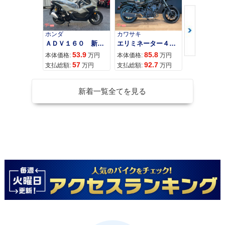
ホンダ
カワサキ
カワサキ
ＡＤＶ１６０ 新車 ２０２６年最新モデル パールスモーキーグレー スマートキー ２９Ｌメットイン ＵＳＢ Ｔｙｐｅ−Ｃ装備
エリミネーター４００
53.9
85.8
95
本体価格:
万円
本体価格:
万円
本体価格:
57
92.7
10
支払総額:
万円
支払総額:
万円
支払総額:
新着一覧全てを見る