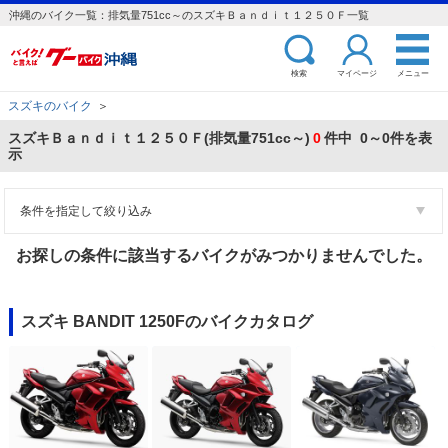
沖縄のバイク一覧：排気量751cc～のスズキＢａｎｄｉｔ１２５０Ｆ一覧
検索
マイページ
メニュー
スズキのバイク
＞
スズキＢａｎｄｉｔ１２５０Ｆ(排気量751cc～)
0
件中 0～0件を表
示
条件を指定して絞り込み
お探しの条件に該当するバイクがみつかりませんでした。
スズキ BANDIT 1250Fのバイクカタログ