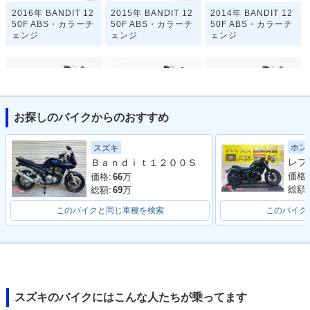
2016年 BANDIT 12
2015年 BANDIT 12
2014年 BANDIT 12
50F ABS・カラーチ
50F ABS・カラーチ
50F ABS・カラーチ
ェンジ
ェンジ
ェンジ
お探しのバイクからのおすすめ
2012年 BANDIT 12
2012年 BANDIT 12
2011年 BANDIT 12
ホン
スズキ
50F ABS・カラーチ
50F ABS・カラーチ
50F ABS・カラーチ
Ｂａｎｄｉｔ１２００Ｓ
ェンジ
ェンジ
ェンジ
価格:
価格:
66
万
総額:
総額:
69
万
このバイクと同じ車種を検索
このバイク
2010年 BANDIT 12
2010年 BANDIT 12
50F ABS・カラーチ
50F ABS・新登場
ェンジ
スズキのバイクにはこんな人たちが乗ってます