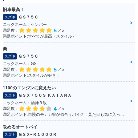
旧車最高！
ＧＳ７５０
スズキ
ニックネーム：ケンパー
5
満足度：
／5
満足ポイント:すべてが最高（スタイル）
楽
ＧＳ７５０
スズキ
ニックネーム：GS
5
満足度：
／5
満足ポイント:スタイルが好き！
1100のエンジンに変えたい
ＧＳＸ７５０Ｓ ＫＡＴＡＮＡ
スズキ
ニックネーム：酒神Ｒ改
4
満足度：
／5
満足ポイント:自慢のモナカ管が似合うバイク！見た目も気に入っています！
攻めるオートバイ
ＧＳＸ−Ｒ１０００Ｒ
スズキ