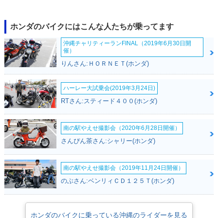
2020年 CBR1000R
2020年 CBR1000R
2020年 CBR1000R
R-R・新登場
R-R SP
R-R
ホンダのバイクにはこんな人たちが乗ってます
沖縄チャリティーランFINAL（2019年6月30日開
催）
りんさん:ＨＯＲＮＥＴ(ホンダ)
ハーレー大試乗会(2019年3月24日)
RTさん:スティード４００(ホンダ)
南の駅やえせ撮影会（2020年6月28日開催）
さんぴん茶さん:シャリー(ホンダ)
南の駅やえせ撮影会（2019年11月24日開催）
のぶさん:ベンリィＣＤ１２５Ｔ(ホンダ)
ホンダのバイクに乗っている沖縄のライダーを見る