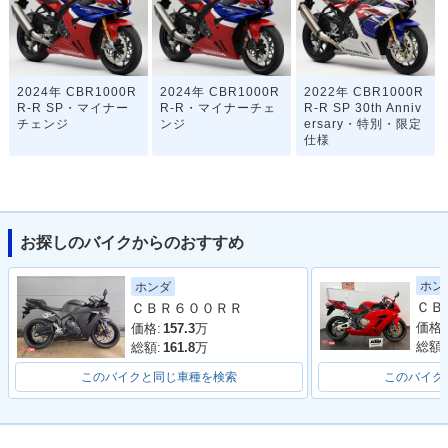
2024年 CBR1000R
2024年 CBR1000R
2022年 CBR1000R
R-R SP・マイナー
R-R・マイナーチェ
R-R SP 30th Anniv
チェンジ
ンジ
ersary・特別・限定
仕様
お探しのバイクからのおすすめ
ホン
ホンダ
2022年 CBR1000R
2022年 CBR1000R
2020年 CBR1000R
ＣＢＲ６００ＲＲ
R-R SP・マイナー
R-R・マイナーチェ
R-R SP・新登場
チェンジ
ンジ
価格:
価格:
157.3
万
総額:
総額:
161.8
万
このバイクと同じ車種を検索
このバイク