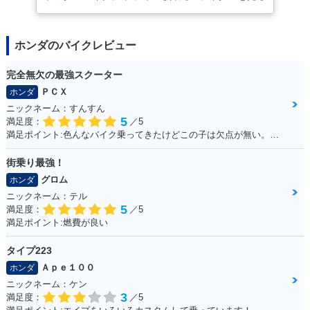
ホンダのバイクレビュー
完全無欠の最強スクーター
ＰＣＸ
ホンダ
ニックネーム：すんすん
5
満足度：
／5
満足ポイント:色んなバイク乗ってきたけどこの子は欠点が無い。ほんとに不満が出ない完成度の高いバイク！
街乗り最強！
グロム
ホンダ
ニックネーム：テル
5
満足度：
／5
満足ポイント:燃費が良い
タイプ223
Ａｐｅ１００
ホンダ
ニックネーム：ケン
3
満足度：
／5