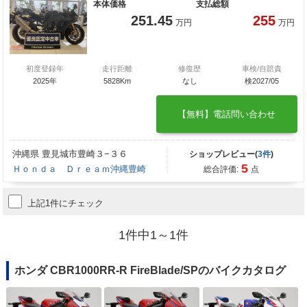
本体価格
支払総額
251.45
255
万円
万円
初度登録年
走行距離
修復歴
車検/自賠責
2025年
5828Km
なし
検2027/05
【無料】電話問い合わせ
沖縄県 豊見城市豊崎３−３６
ショップレビュー(
3件
)
5
Ｈｏｎｄａ Ｄｒｅａｍ沖縄豊崎
総合評価:
点
上記1件にチェック
1件中1～1件
ホンダ CBR1000RR-R FireBlade/SPのバイクカタログ