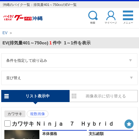
沖縄のバイク一覧：排気量401～750ccのEV一覧
検索
マイページ
メニュー
EV
＞
EV(排気量401～750cc)
1
件中 1～1件を表示
条件を指定して絞り込み
並び替え
リスト表示中
画像表示に切り替える
カワサキ
複数画像
カワサキ Ｎｉｎｊａ ７ Ｈｙｂｒｉｄ
本体価格
支払総額