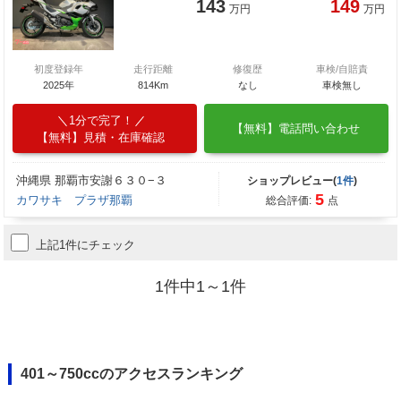
143
149
万円
万円
初度登録年
走行距離
修復歴
車検/自賠責
2025年
814Km
なし
車検無し
1分で完了！
【無料】電話問い合わせ
【無料】見積・在庫確認
沖縄県 那覇市安謝６３０−３
ショップレビュー(
1件
)
5
カワサキ プラザ那覇
総合評価:
点
上記1件にチェック
1件中1～1件
401～750ccのアクセスランキング