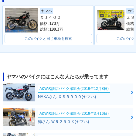
カワ
ヤマハ
ＸＪ４００
価格:
価格:
173
万
総額:
総額:
190.3
万
このバイクと同じ車種を検索
このバイク
ヤマハのバイクにはこんな人たちが乗ってます
A&W名護店バイク撮影会(2019年12月8日)
NAKAさん:ＸＳＲ９００(ヤマハ)
A&W名護店バイク撮影会(2019年3月16日)
徳さん:ＷＲ２５０Ｘ(ヤマハ)