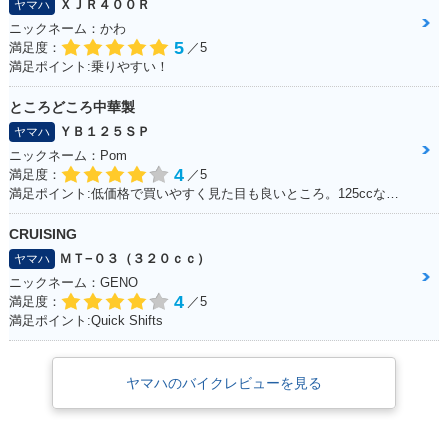
ＸＪＲ４００Ｒ
ヤマハ
ニックネーム：かわ
5
満足度：
／5
満足ポイント:乗りやすい！
ところどころ中華製
ＹＢ１２５ＳＰ
ヤマハ
ニックネーム：Pom
4
満足度：
／5
満足ポイント:低価格で買いやすく見た目も良いところ。125ccなので扱いやすい。
CRUISING
ＭＴ−０３（３２０ｃｃ）
ヤマハ
ニックネーム：GENO
4
満足度：
／5
満足ポイント:Quick Shifts
ヤマハのバイクレビューを見る