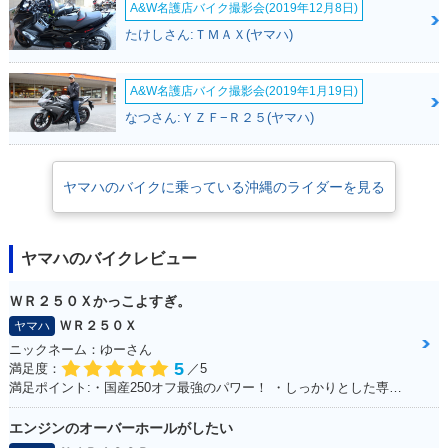
A&W名護店バイク撮影会(2019年12月8日)
たけしさん:ＴＭＡＸ(ヤマハ)
A&W名護店バイク撮影会(2019年1月19日)
なつさん:ＹＺＦ−Ｒ２５(ヤマハ)
ヤマハのバイクに乗っている沖縄のライダーを見る
ヤマハのバイクレビュー
ＷＲ２５０Ｘかっこよすぎ。
ＷＲ２５０Ｘ
ヤマハ
ニックネーム：ゆーさん
5
満足度：
／5
満足ポイント:・国産250オフ最強のパワー！ ・しっかりとした専用設計の足回り！ ・スタイルよすぎ！ノーマル車でもめちゃカッコイイ！！ ・アフターパーツも250オフの中では多い方！ ・メンテサイクル長いから楽！ ・デカールでイメチェンし放題だから飽きが来ない！ ・ネットで情報集めがしやすい（ユーザーが多い）
エンジンのオーバーホールがしたい