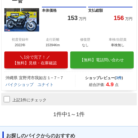
ー管
本体価格
支払総額
153
156
万円
万円
初度登録年
走行距離
修復歴
車検/自賠責
2022年
15394Km
なし
車検無し
1分で完了！
【無料】電話問い合わせ
【無料】見積・在庫確認
沖縄県 宜野湾市我如古１−７−７
ショップレビュー(
3件
)
4.9
バイクショップ ユナイト
総合評価:
点
上記1件にチェック
1件中1～1件
お探しのバイクからのおすすめ