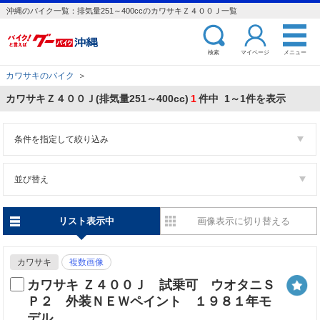
沖縄のバイク一覧：排気量251～400ccのカワサキＺ４００Ｊ一覧
検索
マイページ
メニュー
カワサキのバイク
＞
カワサキＺ４００Ｊ(排気量251～400cc)
1
件中 1～1件を表示
条件を指定して絞り込み
並び替え
リスト表示中
画像表示に切り替える
カワサキ
複数画像
カワサキ Ｚ４００Ｊ 試乗可 ウオタニＳ
Ｐ２ 外装ＮＥＷペイント １９８１年モ
デル