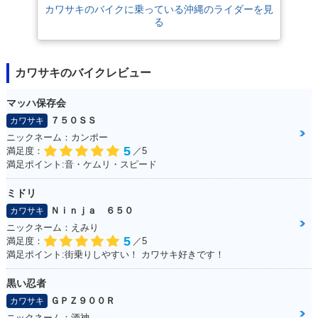
カワサキのバイクに乗っている沖縄のライダーを見
る
カワサキのバイクレビュー
マッハ保存会
７５０ＳＳ
カワサキ
ニックネーム：カンポー
5
満足度：
／5
満足ポイント:音・ケムリ・スピード
ミドリ
Ｎｉｎｊａ ６５０
カワサキ
ニックネーム：えみり
5
満足度：
／5
満足ポイント:街乗りしやすい！ カワサキ好きです！
黒い忍者
ＧＰＺ９００Ｒ
カワサキ
ニックネーム：酒神