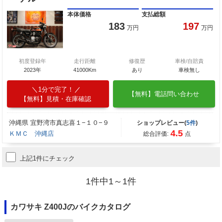
本体価格
支払総額
183
197
万円
万円
初度登録年
走行距離
修復歴
車検/自賠責
2023年
41000Km
あり
車検無し
1分で完了！
【無料】電話問い合わせ
【無料】見積・在庫確認
沖縄県 宜野湾市真志喜１−１０−９
ショップレビュー(
5件
)
4.5
ＫＭＣ 沖縄店
総合評価:
点
上記1件にチェック
1件中1～1件
カワサキ Z400Jのバイクカタログ