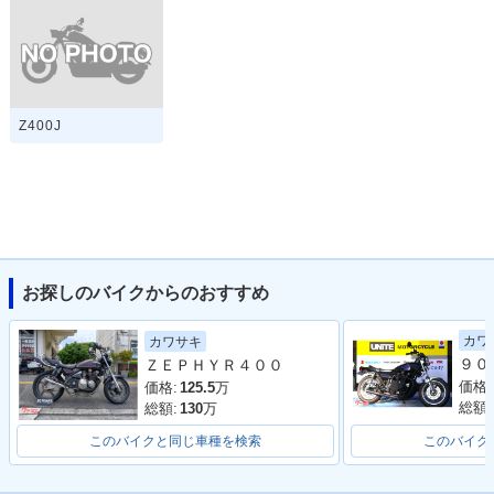
Z400J
お探しのバイクからのおすすめ
カワ
カワサキ
ＺＥＰＨＹＲ４００
価格:
価格:
125.5
万
総額:
総額:
130
万
このバイクと同じ車種を検索
このバイク