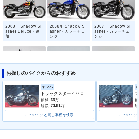
2008年 Shadow Sl
2008年 Shadow Sl
2007年 Shadow Sl
asher Deluxe・追
asher・カラーチェ
asher・カラーチェ
加
ンジ
ンジ
お探しのバイクからのおすすめ
2006年 Shadow Sl
2005年 Shadow Sl
2001年 Shadow Sl
ヤマハ
asher・カラーチェ
asher・カラーチェ
asher プルバックハ
ドラッグスター４００
ス
ンジ
ンジ
ンドル仕様・追加
価格:
66
万
価
総額:
73.81
万
総
このバイクと同じ車種を検索
このバイク