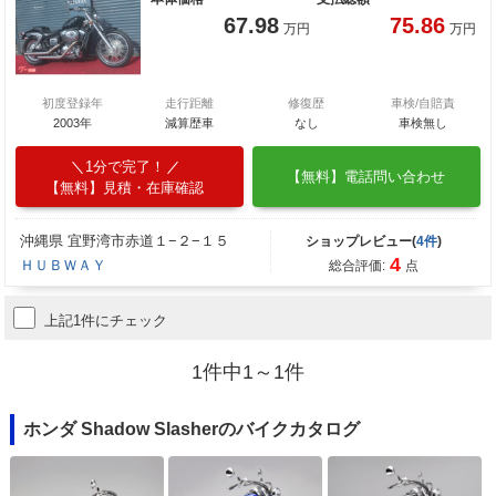
67.98
75.86
万円
万円
初度登録年
走行距離
修復歴
車検/自賠責
2003年
減算歴車
なし
車検無し
1分で完了！
【無料】電話問い合わせ
【無料】見積・在庫確認
沖縄県 宜野湾市赤道１−２−１５
ショップレビュー(
4件
)
4
ＨＵＢＷＡＹ
総合評価:
点
上記1件にチェック
1件中1～1件
ホンダ Shadow Slasherのバイクカタログ