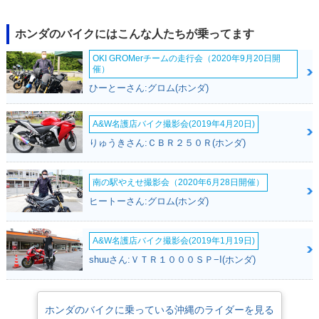
2001年 Shadow Sl
2000年 Shadow Sl
asher・カラーチェ
asher・新登場
ンジ
ホンダのバイクにはこんな人たちが乗ってます
OKI GROMerチームの走行会（2020年9月20日開
催）
ひーとーさん:グロム(ホンダ)
A&W名護店バイク撮影会(2019年4月20日)
りゅうきさん:ＣＢＲ２５０Ｒ(ホンダ)
南の駅やえせ撮影会（2020年6月28日開催）
ヒートーさん:グロム(ホンダ)
A&W名護店バイク撮影会(2019年1月19日)
shuuさん:ＶＴＲ１０００ＳＰ−I(ホンダ)
ホンダのバイクに乗っている沖縄のライダーを見る