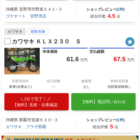
沖縄県 宜野湾市野嵩５４１−３
ショップレビュー(
2件
)
4.5
ゴヤオート 宜野湾店
総合評価:
点
カワサキ
複数画像
カワサキ ＫＬＸ２３０ Ｓ
本体価格
支払総額
61.6
67.5
万円
万円
初度登録年
走行距離
修復歴
車検/自賠責
新車(在庫あり)
―
なし
自賠責保険無し
1分で完了！
【無料】電話問い合わせ
【無料】見積・在庫確認
沖縄県 那覇市安謝６３０−３
ショップレビュー(
1件
)
5
カワサキ プラザ那覇
総合評価:
点