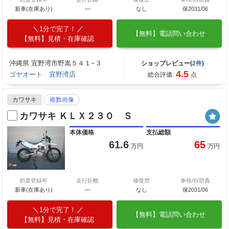
新車(在庫あり)
―
なし
保2031/06
1分で完了！
【無料】電話問い合わせ
【無料】見積・在庫確認
沖縄県 宜野湾市野嵩５４１−３
ショップレビュー(
2件
)
4.5
ゴヤオート 宜野湾店
総合評価:
点
カワサキ
複数画像
カワサキ ＫＬＸ２３０ Ｓ
本体価格
支払総額
61.6
65
万円
万円
初度登録年
走行距離
修復歴
車検/自賠責
新車(在庫あり)
―
なし
保2031/06
1分で完了！
【無料】電話問い合わせ
【無料】見積・在庫確認