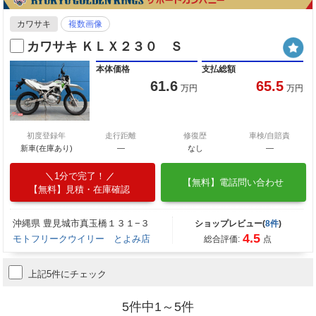
カワサキ
複数画像
カワサキ ＫＬＸ２３０ Ｓ
本体価格
支払総額
61.6
65.5
万円
万円
初度登録年
走行距離
修復歴
車検/自賠責
新車(在庫あり)
―
なし
―
1分で完了！
【無料】電話問い合わせ
【無料】見積・在庫確認
沖縄県 豊見城市真玉橋１３１−３
ショップレビュー(
8件
)
4.5
モトフリークウイリー とよみ店
総合評価:
点
上記5件にチェック
5件中1～5件