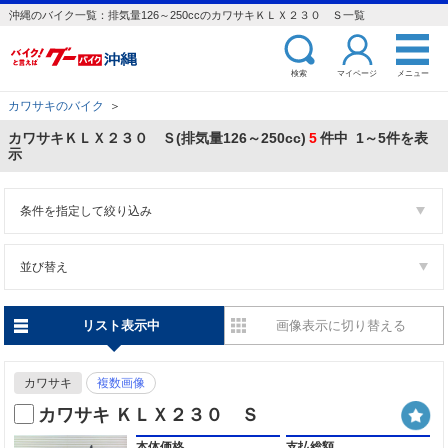
沖縄のバイク一覧：排気量126～250ccのカワサキＫＬＸ２３０ Ｓ一覧
検索
マイページ
メニュー
カワサキのバイク
＞
カワサキＫＬＸ２３０ Ｓ(排気量126～250cc)
5
件中 1～5件を表
示
条件を指定して絞り込み
並び替え
リスト表示中
画像表示に切り替える
カワサキ
複数画像
カワサキ ＫＬＸ２３０ Ｓ
本体価格
支払総額