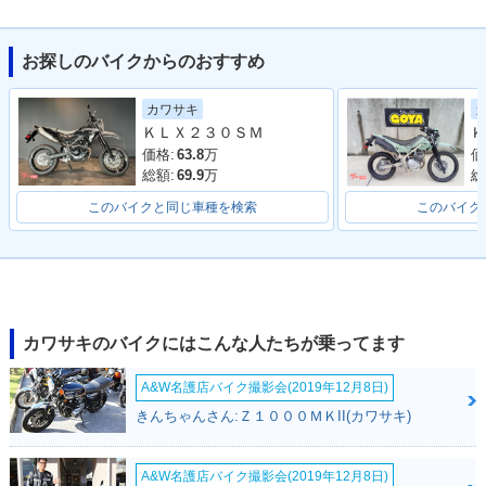
お探しのバイクからのおすすめ
カワサキ
ＫＬＸ２３０ＳＭ
Ｋ
価格:
63.8
万
価
総額:
69.9
万
総
このバイクと同じ車種を検索
このバイク
カワサキのバイクにはこんな人たちが乗ってます
A&W名護店バイク撮影会(2019年12月8日)
きんちゃんさん:Ｚ１０００ＭＫII(カワサキ)
A&W名護店バイク撮影会(2019年12月8日)