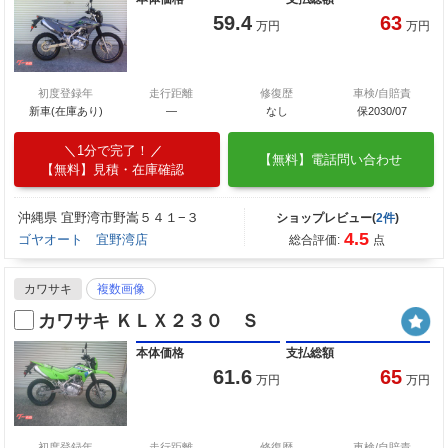
59.4
63
万円
万円
初度登録年
走行距離
修復歴
車検/自賠責
新車(在庫あり)
―
なし
保2030/07
1分で完了！
【無料】電話問い合わせ
【無料】見積・在庫確認
沖縄県 宜野湾市野嵩５４１−３
ショップレビュー(
2件
)
4.5
ゴヤオート 宜野湾店
総合評価:
点
カワサキ
複数画像
カワサキ ＫＬＸ２３０ Ｓ
本体価格
支払総額
61.6
65
万円
万円
初度登録年
走行距離
修復歴
車検/自賠責