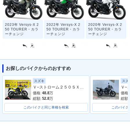
2023年 Versys-X 2
2022年 Versys-X 2
2020年 Versys-X 2
50 TOURER・カラ
50 TOURER・カラ
50 TOURER・カラ
ーチェンジ
ーチェンジ
ーチェンジ
お探しのバイクからのおすすめ
2019年 Versys-X 2
2018年 Versys-X 2
2018年 Versys-X 2
スズキ
スズ
50 TOURER・カラ
50 TOURER・カラ
50・カラーチェンジ
Ｖ−ストローム２５０ＳＸ ＥＬ１１Ｌ型 ２０２３年モデル リアキャリア ナックルガード エンジンガード ＬＥＤヘッドライト
ーチェンジ
ーチェンジ
価格:
48.8
万
価格:
総額:
52.8
万
総額:
このバイクと同じ車種を検索
このバイク