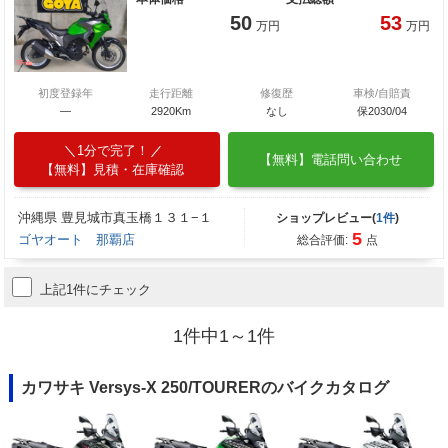
50
53
万円
万円
初度登録年
走行距離
修復歴
車検/自賠責
―
2920Km
なし
保2030/04
1分で完了！
【無料】電話問い合わせ
【無料】見積・在庫確認
沖縄県 豊見城市真玉橋１３１−１
ショップレビュー(
1件
)
5
ゴヤオート 那覇店
総合評価:
点
上記1件にチェック
1件中1～1件
カワサキ Versys-X 250/TOURERのバイクカタログ