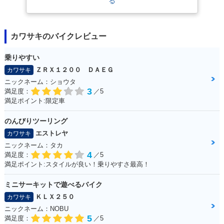
る
カワサキのバイクレビュー
乗りやすい
ＺＲＸ１２００ ＤＡＥＧ
カワサキ
ニックネーム：ショウタ
3
満足度：
／5
満足ポイント:限定車
のんびりツーリング
エストレヤ
カワサキ
ニックネーム：タカ
4
満足度：
／5
満足ポイント:スタイルが良い！乗りやすさ最高！
ミニサーキットで遊べるバイク
ＫＬＸ２５０
カワサキ
ニックネーム：NOBU
5
満足度：
／5