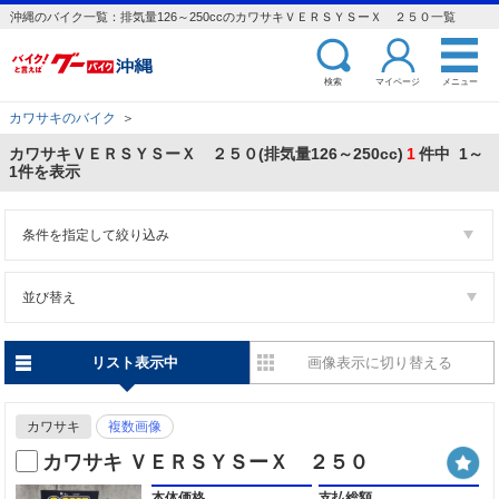
沖縄のバイク一覧：排気量126～250ccのカワサキＶＥＲＳＹＳーＸ ２５０一覧
検索
マイページ
メニュー
カワサキのバイク
＞
カワサキＶＥＲＳＹＳーＸ ２５０(排気量126～250cc)
1
件中 1～
1件を表示
条件を指定して絞り込み
並び替え
リスト表示中
画像表示に切り替える
カワサキ
複数画像
カワサキ ＶＥＲＳＹＳーＸ ２５０
本体価格
支払総額