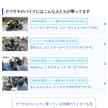
2017年 Versys-X 2
2017年 Versys-X 2
50 ABS・新登場
50 ABS TOURER・
新登場
カワサキのバイクにはこんな人たちが乗ってます
A&W名護店バイク撮影会(2019年1月19日)
くノ一ライダーさん:ＺＺ−Ｒ１４００(カワサキ)
ハーレー大試乗会(2019年3月24日)
空白さん:エリミネーター２５０Ｖ(カワサキ)
A&W名護店バイク撮影会(2019年12月8日)
molyさん:７５０ＲＳ（Ｚ−II）(カワサキ)
A&W名護店バイク撮影会(2019年12月8日)
きんちゃんさん:Ｚ１０００ＭＫII(カワサキ)
カワサキのバイクに乗っている沖縄のライダーを見